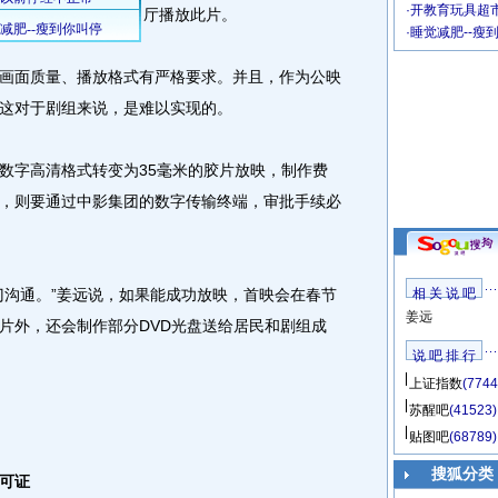
·
开教育玩具超市
厅播放此片。
·
睡觉减肥--瘦
面质量、播放格式有严格要求。并且，作为公映
这对于剧组来说，是难以实现的。
字高清格式转变为35毫米的胶片放映，制作费
，则要通过中影集团的数字传输终端，审批手续必
沟通。”姜远说，如果能成功放映，首映会在春节
相 关 说 吧
姜远
片外，还会制作部分DVD光盘送给居民和剧组成
说 吧 排 行
上证指数
(7744
苏醒吧
(41523)
贴图吧
(68789)
搜狐分类
可证