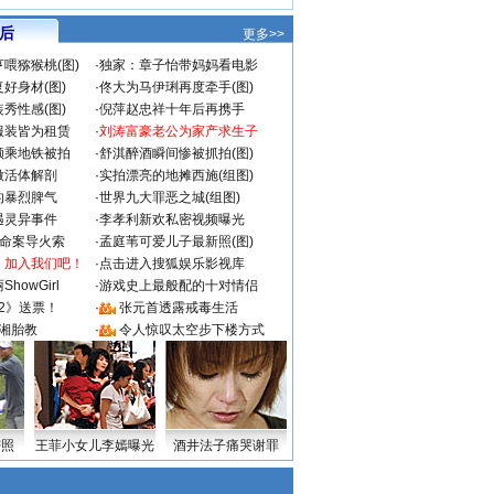
 后
更多>>
喂猕猴桃(图)
·
独家：章子怡带妈妈看电影
好身材(图)
·
佟大为马伊琍再度牵手(图)
秀性感(图)
·
倪萍赵忠祥十年后再携手
服装皆为租赁
·
刘涛富豪老公为家产求生子
颜乘地铁被拍
·
舒淇醉酒瞬间惨被抓拍(图)
做活体解剖
·
实拍漂亮的地摊西施(组图)
的暴烈脾气
·
世界九大罪恶之城(组图)
遇灵异事件
·
李孝利新欢私密视频曝光
成命案导火索
·
孟庭苇可爱儿子最新照(图)
：加入我们吧！
·
点击进入搜狐娱乐影视库
howGirl
·
游戏史上最般配的十对情侣
2》送票！
·
张元首透露戒毒生活
湘胎教
·
令人惊叹太空步下楼方式
密照
王菲小女儿李嫣曝光
酒井法子痛哭谢罪