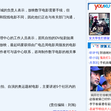
城的负责人表示，放映数字电影需要手续，但
和院线电影不同，因此他们正在与有关部门沟通，
中心的工作人员表示，居民自拍的DV短剧如果
放映，最起码要获得由广电总局电影局颁发的电影
作者可与该中心联系，咨询制作数字电影的相关事
·
听评书
|
郭德纲
·
听小说
|
鬼吹灯1
·
共享区
|
手机病
拍、自演的奥运题材电影，主要讲述5个社区内的
揭田壮壮徐帆
·
赵薇被爆已经怀
·
李宇春爆遭母逼
(责任编辑：刘旭)
·
圣诞节明信片八