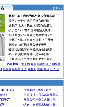
更多>>
·
怀念丁聪：我以为那个老头永远不老
·
爱历史
|
年轻时代的毛泽东(组图)
·
曾鹏宇
|
雷人！我在绝对唱响做评委
·
爱历史
|
1977年华国锋视察大庆油田
·
韩浩月
|
批评余秋雨是侮辱中国人？
上学
·
荣林
|
广州珠海桥事件:被推下的是谁
·
朱顺忠
|
如何把贪官关进笼子里
·
张原
|
杭州飙车案中父亲角色的缺失
·
蔡天新
|
奥数本身并不是坏事(图)
·
王攀
|
副县长之女施暴的卫生巾疑虑
曝光
热点标签：
章子怡
春运
郭德纲
315
明星代
烈
吴敬琏
暴风雪
于丹
陈晓旭
文化
票价
孔子
房
开3只涨停板
·
完美妈咪--保养有新招
大揭秘！
·
今日提供三只私幕短线黑马
了两千万
·
教你如何掏空女人钱（图）
家纺！
·
少女一夜暴富大秘密（图）