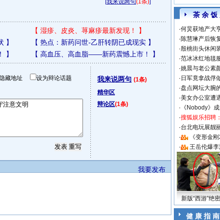
[
我来说两句
(1条)
]
茶 余 饭
·
何炅获地产大亨
【
湿疹、皮炎、荨麻疹最新发现！
】
·
陈慧琳产后恢复
状
】
【
热点：新药问世-乙肝转阴已成现实
】
·
殷桃街头休闲装
！
】
【
高血压、高血脂——新药震憾上市！
】
·
范冰冰红地毯
·
姚晨与老公素
隐藏地址
设为辩论话题
·
日军竟拿战俘
我来说两句
(1条)
·
盘点网坛大腕
精华区
·
美女办公室遭
辩论区
(1条)
·
《Nobody》
·
搜狐娱乐招聘
·
台北电玩展靓丽S
·
《变形金刚
·
王岳伦爆李
我要发布
新版“西游”绝
健 康 指 南