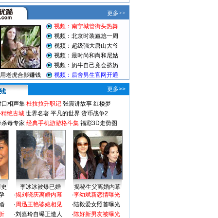
更多>>
对口相声集
杜拉拉升职记
张震讲故事
红楼梦
-精绝古城
世界名著
平凡的世界
货币战争2
毒杀毒专家
经典手机游游格斗集
福彩3D走势图
情史
李冰冰被爆已婚
揭秘生父离婚内幕
孕
·
揭刘晓庆离婚内幕
·
李幼斌新恋情曝光
婚
·
周迅王艳婆媳相见
·
陆毅爱女照首曝光
折
·
刘嘉玲自曝正造人
·
陈好新男友被曝光