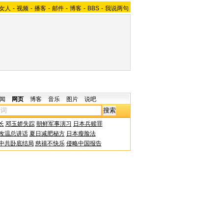
女人
-
视频
-
播客
-
邮件
-
博客
-
BBS
-
我说两句
闻
网页
博客
音乐
图片
说吧
长
邓玉娇失踪
朝鲜军事演习
日本兵赎罪
改温总讲话
夏日减肥秘方
日本瘦脸法
中共卧底结局
慈禧不快乐
侵略中国报告