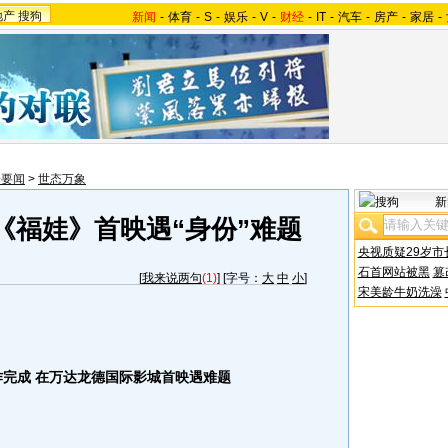
地产
搜狗
新闻
-
体育
-
S
-
娱乐
-
V
-
财经
-
IT
-
汽车
-
房产
-
家居
-
会要闻
>
世态万象
新
《福娃》首映遇“身份”难题
央视质疑29岁市
石首网站被黑
篡
[
我来说两句
(1)
] [字号：
大
中
小
]
宋美龄牛奶洗澡
作完成 在万达龙德国际影城首映遇难题