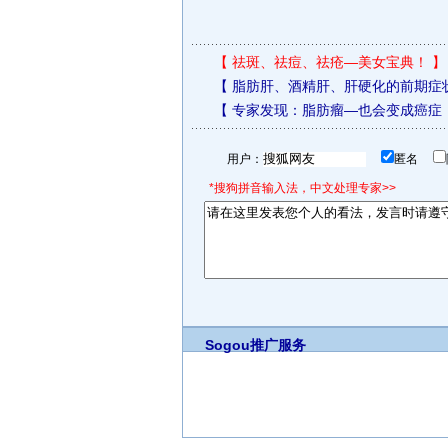
【
祛斑、祛痘、祛疮—美女宝典！
】
【
脂肪肝、酒精肝、肝硬化的前期症
【
专家发现：脂肪瘤—也会变成癌症
用户：
匿名
*搜狗拼音输入法，中文处理专家>>
Sogou推广服务