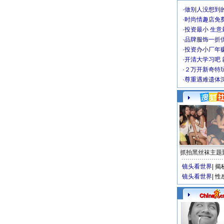
·
做别人没想到的
·
时尚情趣店免
·
投资最小 生意
·
品牌服饰一折
·
投资办小厂年
·
开清大学习吧 
·
２万开新奇特
·
尊重遇难遗体
抓拍黑丝袜主题
镜头看世界
|
揭
镜头看世界
|
性