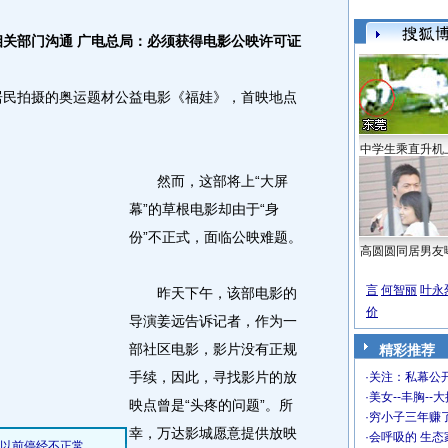
相关部门沟通 广电总局：必须获得电影公映许可证
民拍摄的奥运题材公益电影《福娃》，首映地点
中学生乘直升机
然而，这部将上“大屏
幕”的草根电影却由于“身
份”不正式，面临公映难题。
高圆圆同居男友
言
何智丽
叶永
昨天下午，该部电影的
价
导演姜远告诉记者，作为一
部社区电影，影片没有正规
精彩推荐
手续，因此，寻找影片的放
·
关注：私幕公
·
美女--丰胸--
映点曾是“头疼的问题”。所
·
穷小子三年赚
幸，万达影城愿意提供放映
·
会呼吸的 生态