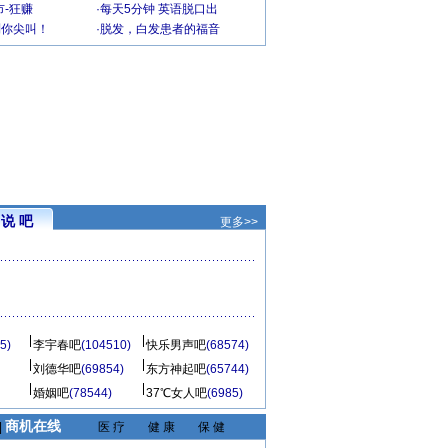
-狂赚
·
每天5分钟 英语脱口出
到你尖叫！
·
脱发，白发患者的福音
说 吧
更多>>
5)
李宇春吧
(104510)
快乐男声吧
(68574)
刘德华吧
(69854)
东方神起吧
(65744)
婚姻吧
(78544)
37℃女人吧
(6985)
商机在线
|
医 疗
健 康
保 健