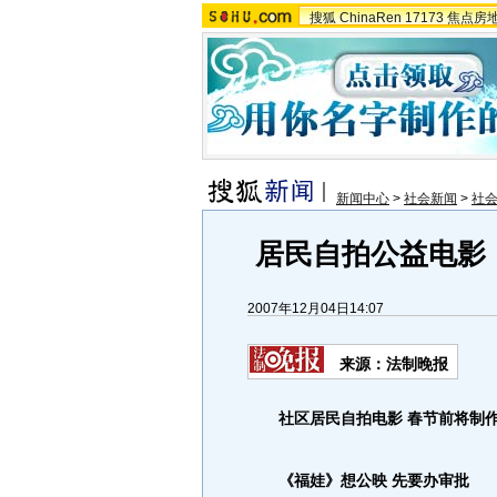
搜狐
ChinaRen
17173
焦点房
新闻中心
>
社会新闻
>
社
居民自拍公益电影
2007年12月04日14:07
来源：法制晚报
社区居民自拍电影 春节前将制
《福娃》想公映 先要办审批