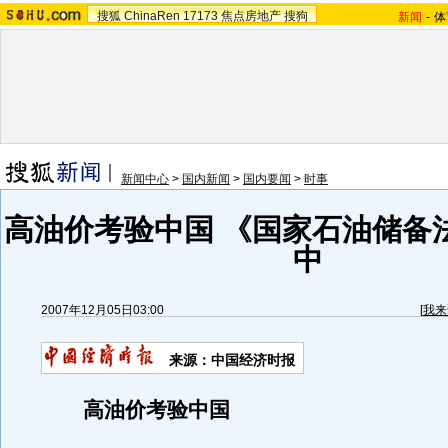
搜狐
ChinaRen
17173
焦点房地产
搜狗
新闻
-
体
新闻中心
>
国内新闻
>
国内要闻
>
时事
高油价考验中国 《国家石油储备
中
2007年12月05日03:00
[
我来
来源：中国经济时报
高油价考验中国