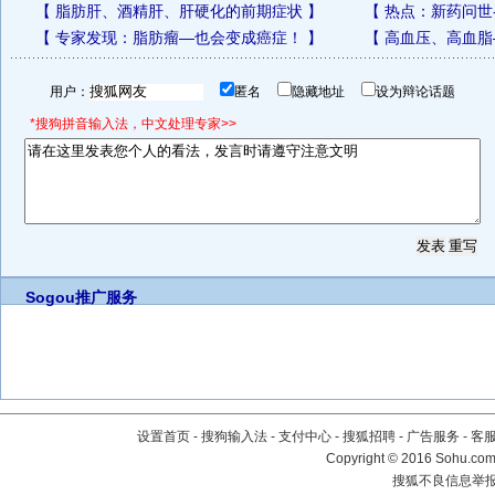
【
脂肪肝、酒精肝、肝硬化的前期症状
】
【
热点：新药问世
【
专家发现：脂肪瘤—也会变成癌症！
】
【
高血压、高血脂
用户：
匿名
隐藏地址
设为辩论话题
*搜狗拼音输入法，中文处理专家>>
Sogou推广服务
设置首页
-
搜狗输入法
-
支付中心
-
搜狐招聘
-
广告服务
-
客
Copyright
©
2016 Sohu.com 
搜狐不良信息举