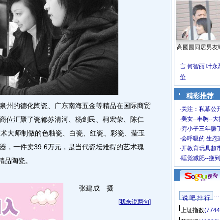
高圆圆同居男友
言
何智丽
叶永
价
精彩推荐
州的德化陶瓷、广东南海五金等精品在国际商贸
·
关注：私幕公
商位汇聚了瓷都苏清河、杨剑民、柯宏荣、陈仁
·
美女--丰胸--
·
穷小子三年赚
艺术大师制做的色釉瓷、白瓷、红瓷、彩瓷、莹玉
·
会呼吸的 生态
器，一件卖39.6万元，是当代瓷坛难得的艺术瑰
·
开教育玩具超市
·
睡觉减肥--瘦
精品陶瓷。
张建成 摄
说 吧 排 行
[
我来说两句
]
上证指数
(7744