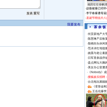
揭田壮壮徐帆
·
赵薇被爆已经怀
·
李宇春爆遭母逼
·
圣诞节明信片八
我要发布
茶 余 饭
·
何炅获地产大亨
·
陈慧琳产后恢复
·
殷桃街头休闲装
·
范冰冰红地毯
·
姚晨与老公素
·
日军竟拿战俘
·
盘点网坛大腕
·
美女办公室遭
·
《Nobody》
·
搜狐娱乐招聘
·
台北电玩展靓丽S
·
《变形金刚
·
王岳伦爆李