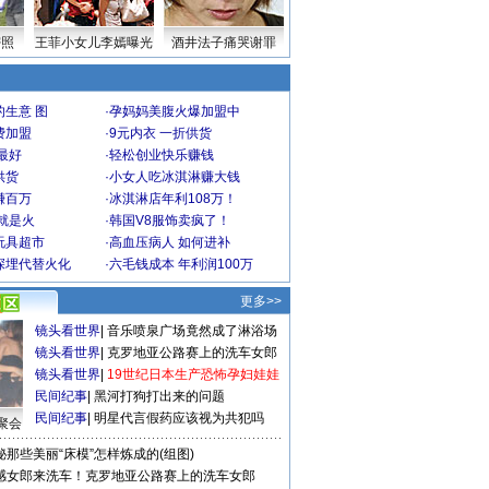
密照
王菲小女儿李嫣曝光
酒井法子痛哭谢罪
生意 图
·
孕妈妈美腹火爆加盟中
费加盟
·
9元内衣 一折供货
最好
·
轻松创业快乐赚钱
供货
·
小女人吃冰淇淋赚大钱
赚百万
·
冰淇淋店年利108万！
就是火
·
韩国V8服饰卖疯了！
玩具超市
·
高血压病人 如何进补
深埋代替火化
·
六毛钱成本 年利润100万
更多>>
镜头看世界
|
音乐喷泉广场竟然成了淋浴场
镜头看世界
|
克罗地亚公路赛上的洗车女郎
镜头看世界
|
19世纪日本生产恐怖孕妇娃娃
民间纪事
|
黑河打狗打出来的问题
民间纪事
|
明星代言假药应该视为共犯吗
聚会
秘那些美丽“床模”怎样炼成的(组图)
感女郎来洗车！克罗地亚公路赛上的洗车女郎