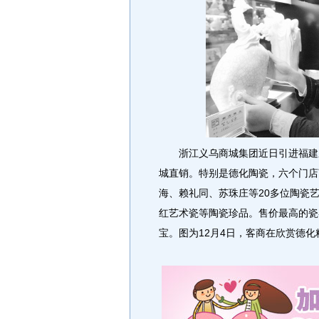
浙江义乌商城集团近日引进福建泉
城直销。特别是德化陶瓷，六个门店
海、赖礼同、苏珠庄等20多位陶瓷
红艺术瓷等陶瓷珍品。售价最高的瓷
宝。图为12月4日，客商在欣赏德化