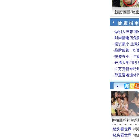
新版“西游”绝
健 康 指 南
·
做别人没想到的
·
时尚情趣店免
·
投资最小 生意
·
品牌服饰一折
·
投资办小厂年
·
开清大学习吧 
·
２万开新奇特
·
尊重遇难遗体
抓拍黑丝袜主题
镜头看世界
|
揭
镜头看世界
|
性