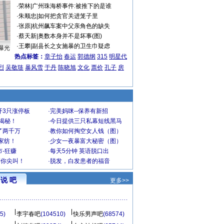
·
荣林
|
广州珠海桥事件:被推下的是谁
·
朱顺忠
|
如何把贪官关进笼子里
·
张原
|
杭州飙车案中父亲角色的缺失
·
蔡天新
|
奥数本身并不是坏事(图)
·
王攀
|
副县长之女施暴的卫生巾疑虑
曝光
热点标签：
章子怡
春运
郭德纲
315
明星代
烈
吴敬琏
暴风雪
于丹
陈晓旭
文化
票价
孔子
房
开3只涨停板
·
完美妈咪--保养有新招
大揭秘！
·
今日提供三只私幕短线黑马
了两千万
·
教你如何掏空女人钱（图）
家纺！
·
少女一夜暴富大秘密（图）
-狂赚
·
每天5分钟 英语脱口出
到你尖叫！
·
脱发，白发患者的福音
说 吧
更多>>
5)
李宇春吧
(104510)
快乐男声吧
(68574)