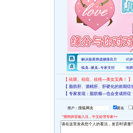
【
祛斑、祛痘、祛疮—美女宝典！
】
【
脂肪肝、酒精肝、肝硬化的前期症
【
专家发现：脂肪瘤—也会变成癌症
用户：
匿名
*搜狗拼音输入法，中文处理专家>>