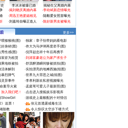
情史
李冰冰被爆已婚
揭秘生父离婚内幕
孕
·
揭刘晓庆离婚内幕
·
李幼斌新恋情曝光
婚
·
周迅王艳婆媳相见
·
陆毅爱女照首曝光
折
·
刘嘉玲自曝正造人
·
陈好新男友被曝光
 后
更多>>
喂猕猴桃(图)
·
独家：章子怡带妈妈看电影
好身材(图)
·
佟大为马伊琍再度牵手(图)
秀性感(图)
·
倪萍赵忠祥十年后再携手
服装皆为租赁
·
刘涛富豪老公为家产求生子
颜乘地铁被拍
·
舒淇醉酒瞬间惨被抓拍(图)
做活体解剖
·
实拍漂亮的地摊西施(组图)
的暴烈脾气
·
世界九大罪恶之城(组图)
遇灵异事件
·
李孝利新欢私密视频曝光
成命案导火索
·
孟庭苇可爱儿子最新照(图)
：加入我们吧！
·
点击进入搜狐娱乐影视库
howGirl
·
游戏史上最般配的十对情侣
2》送票！
·
张元首透露戒毒生活
湘胎教
·
令人惊叹太空步下楼方式