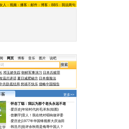
女人
-
视频
-
播客
-
邮件
-
博客
-
BBS
-
我说两句
闻
网页
博客
音乐
图片
说吧
长
邓玉娇失踪
朝鲜军事演习
日本兵赎罪
改温总讲话
夏日减肥秘方
日本瘦脸法
中共卧底结局
慈禧不快乐
侵略中国报告
更多>>
·
怀念丁聪：我以为那个老头永远不老
·
爱历史
|
年轻时代的毛泽东(组图)
·
曾鹏宇
|
雷人！我在绝对唱响做评委
·
爱历史
|
1977年华国锋视察大庆油田
·
韩浩月
|
批评余秋雨是侮辱中国人？
上学