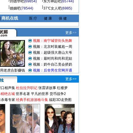
刘德华吧
(69854)
东方神起吧
(65744)
婚姻吧
(78544)
37℃女人吧
(6985)
商机在线
|
医 疗
健 康
保 健
更多>>
对口相声集
杜拉拉升职记
张震讲故事
红楼梦
-精绝古城
世界名著
平凡的世界
货币战争2
毒杀毒专家
经典手机游游格斗集
福彩3D走势图