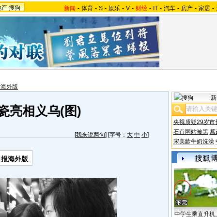
地产
搜狗
新闻
-
体育
-
S
-
娱乐
-
V
-
财经
-
IT
-
汽车
-
房产
-
家居
-
报海外版
新
瓷亮相义乌(图)
央视质疑29岁市
石首网站被黑
篡
[
我来说两句
] [字号：
大
中
小
]
宋美龄牛奶洗澡
日报海外版
中学生乘直升机