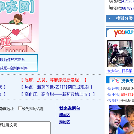
苏醒吧
(41523)
贴图吧
(68789)
搜狐分类
【
湿疹、皮炎、荨麻疹最新发现！
】
状
】
【
热点：新药问世-乙肝转阴已成现实
】
·
听评书
|
郭德纲
！
】
【
高血压、高血脂——新药震憾上市！
】
·
听小说
|
鬼吹灯1
·
共享区
|
手机病
我来说两句
隐藏地址
设为辩论话题
精华区
辩论区