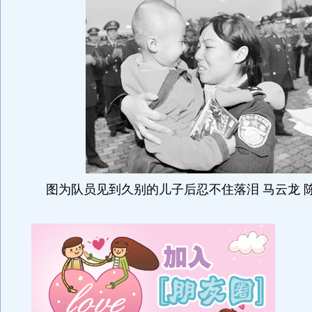
图为队员见到久别的儿子后忍不住落泪 马云龙 