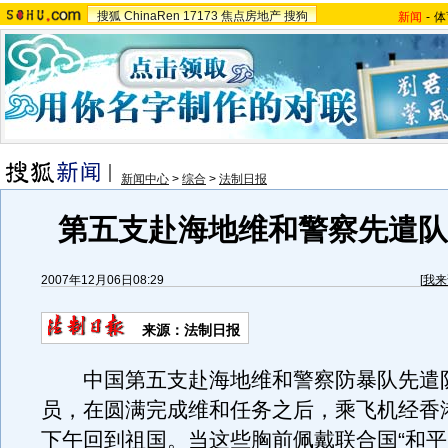
搜狐
ChinaRen
17173
焦点房地产
搜狗
新闻
-
体
新闻中心
>
综合
>
法制日报
第五支赴海地维和警察先遣队回
2007年12月06日08:29
[
我来
来源：法制日报
中国第五支赴海地维和警察防暴队先遣队
员，在圆满完成维和任务之后，乘飞机经香港
下午回到祖国。当这些胸前佩戴联合国“和平