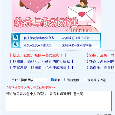
【
祛斑、祛痘、祛疮—美女宝典！
】
【
湿疹、皮炎、荨
【
脂肪肝、酒精肝、肝硬化的前期症状
】
【
热点：新药问世
【
专家发现：脂肪瘤—也会变成癌症！
】
【
高血压、高血脂
用户：
匿名
隐藏地址
设为辩论话题
*搜狗拼音输入法，中文处理专家>>