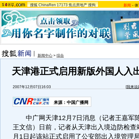
搜狐
ChinaRen
17173
焦点房地产
搜狗
新闻
-
体
新闻中心
>
综合
天津港正式启用新版外国人入
2007年12月07日16:03
[
我来说
来源：中国广播网
中广网天津12月7日消息（记者王嘉军
王文信）日前，记者从天津出入境边防检查站
月1日起该站正式启用了公安部出入境管理