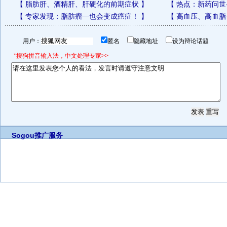
【
脂肪肝、酒精肝、肝硬化的前期症状
】
【
热点：新药问世
【
专家发现：脂肪瘤—也会变成癌症！
】
【
高血压、高血脂
用户：
匿名
隐藏地址
设为辩论话题
*搜狗拼音输入法，中文处理专家>>
Sogou推广服务