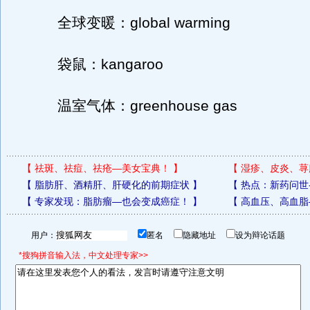
全球变暖：global warming
袋鼠：kangaroo
温室气体：greenhouse gas
【
祛斑、祛痘、祛疮—美女宝典！
】
【
湿疹、皮炎、荨
【
脂肪肝、酒精肝、肝硬化的前期症状
】
【
热点：新药问世
【
专家发现：脂肪瘤—也会变成癌症！
】
【
高血压、高血脂
用户：
匿名
隐藏地址
设为辩论话题
*搜狗拼音输入法，中文处理专家>>