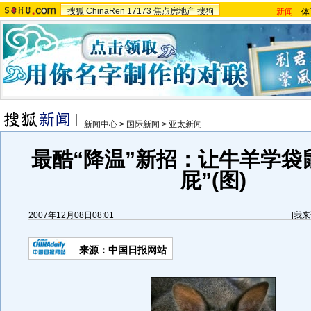
搜狐
ChinaRen
17173
焦点房地产
搜狗
新闻
-
体
新闻中心
>
国际新闻
>
亚太新闻
最酷“降温”新招：让牛羊学袋
屁”(图)
2007年12月08日08:01
[
我来
来源：中国日报网站