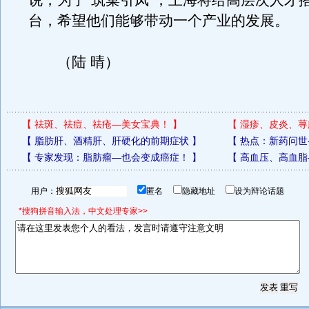
说，为了“筑巢引凤”，上海将给高层次人才
台，希望他们能够带动一个产业的发展。
（陆 晴）
【
祛斑、祛痘、祛疮—美女宝典！
】
【
湿疹、皮炎、荨
【
脂肪肝、酒精肝、肝硬化的前期症状
】
【
热点：新药问世
【
专家发现：脂肪瘤—也会变成癌症！
】
【
高血压、高血脂
用户：
匿名
隐藏地址
设为辩论话题
*搜狗拼音输入法，中文处理专家>>