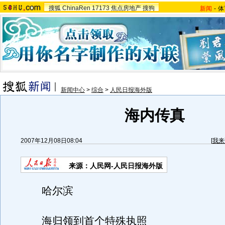
搜狐
ChinaRen
17173
焦点房地产
搜狗
新闻
-
体
新闻中心
>
综合
>
人民日报海外版
海内传真
2007年12月08日08:04
[
我来
来源：人民网-人民日报海外版
哈尔滨
海归领到首个特殊执照