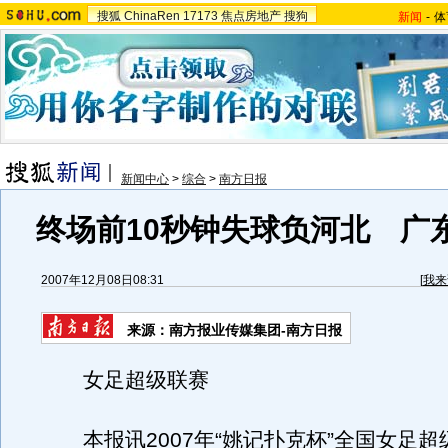
搜狐
ChinaRen
17173
焦点房地产
搜狗
新闻
-
体
新闻中心
>
综合
>
南方日报
终场前10秒钟失球负河北 广
2007年12月08日08:31
[
我来
来源：南方报业传媒集团-南方日报
女足超级联赛
本报讯2007年“姚记扑克杯”全国女足超