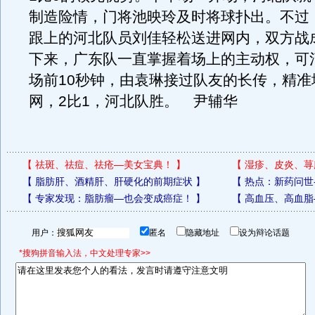
制造险情，门将池映玲及时将球扑出。不过
跟上的河北队员刘佳轻松送进网内，双方战成
下来，广东队一直掌握着场上的主动权，可
场前10秒钟，由袁琳接过队友的长传，精准
网，2比1，河北队胜。 尹辅华
【
祛斑、祛痘、祛疮—美女宝典！
】
【
湿疹、皮炎、荨
【
脂肪肝、酒精肝、肝硬化的前期症状
】
【
热点：新药问世
【
专家发现：脂肪瘤—也会变成癌症！
】
【
高血压、高血脂
用户：
匿名
隐藏地址
设为辩论话题
*搜狗拼音输入法，中文处理专家>>