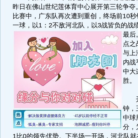
昨日在佛山世纪莲体育中心展开第三轮争夺
比赛中，广东队再次遭到重创，终场前10秒
一球，以1：2不敌河北队，以3战皆负的战
最后
点之
与上
内战
中大
胜。
开
钟，
中球
分，
1比0的领先优势。下半场一开场，河北队就