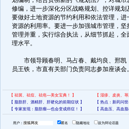
划编制，结合贯彻新的《规划法》，对城市
修编，进一步深化分区战略规划、控详规划
要做好土地资源的节约利用和依法管理，进
资源的利用率。要进一步加强城市管理，坚
管理并重，实行综合执法，从细节抓起，全
理水平。
市领导顾春明、马占春、戴均良、邢凯
员王铁，市直有关部门负责同志参加座谈会
【
祛斑、祛痘、祛疮—美女宝典！
】
【
湿疹、皮炎、荨
【
脂肪肝、酒精肝、肝硬化的前期症状
】
【
热点：新药问世
【
专家发现：脂肪瘤—也会变成癌症！
】
【
高血压、高血脂
用户：
匿名
隐藏地址
设为辩论话题