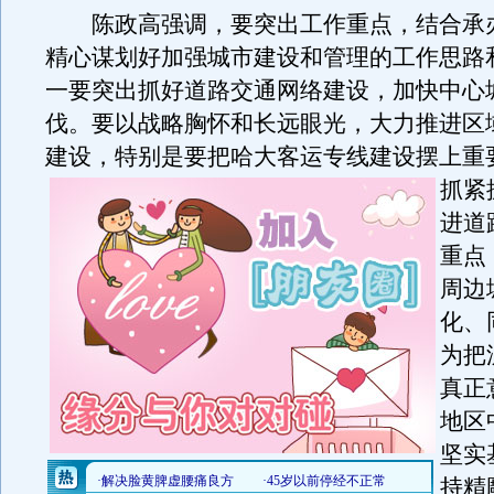
陈政高强调，要突出工作重点，结合承
精心谋划好加强城市建设和管理的工作思路
一要突出抓好道路交通网络建设，加快中心
伐。要以战略胸怀和长远眼光，大力推进区
建设，特别是要把哈大客运专线建设摆上重
抓紧
进道
重点
周边
化、
为把
真正
地区
坚实
持精