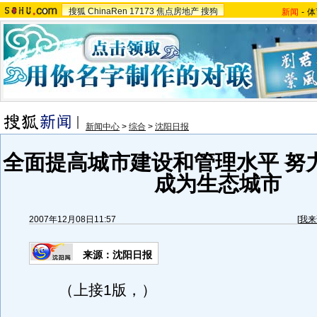
搜狐
ChinaRen
17173
焦点房地产
搜狗
新闻
-
体
新闻中心
>
综合
>
沈阳日报
全面提高城市建设和管理水平 努
成为生态城市
2007年12月08日11:57
[
我来
来源：沈阳日报
（上接1版，）