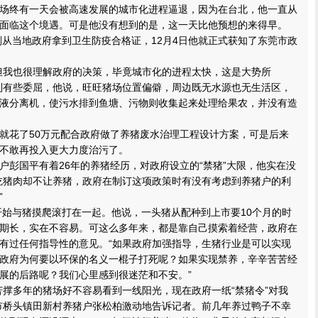
场终有一天会被高速发展的城市化进程逼退，因为在台北，他一直从
面临这个境遇。可是他没有想到的是，这一天比他预想的来得早。
从当地政府拿到卫生防疫合格证，12月4日他就正式获知了东莞市政
我也很理解政府的决策，毕竟城市化的进程太快，这是大势所
到有些委屈，他说，旺旺猪场位置偏僻，周边既无水源也无生活区，
液分离机，使污水排到鱼塘、污物则收集起来处理给果农，并没有造
花了50万元配合政府做了养猪废水治理工程设计方案，可是后来
不敢再投入更大力度治污了。
国平有着26年的养猪经历，对政府设立的“禁猪”大限，他实在没
吃猪肉却不让养猪，政府在制订这项政策时有没有考虑到养猪户的利
”
始与猪摸爬滚打在一起。他说，一头猪从配种到上市要10个月的时
期长，实在不容易。可这么多年来，都是靠自己摸索着经营，政府在
有过任何指导性的意见。“如果政府加强指导，生猪行业是可以实现
政府为何要以环保的名义一棍子打死呢？如果实现禁养，辛辛苦苦经
展的后路呢？我们心里感到很迷茫和不安。”
多年的猪场好不容易看到一线阳光，现在政府一纸“禁猪令”对我
市桥头镇田新村养猪户张松柏激动地告诉记者。前几年养过鸭子不幸