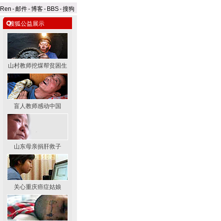
aRen
-
邮件
-
博客
-
BBS
-
搜狗
搜狐公益展示
山村教师挖煤帮贫困生
盲人教师感动中国
山东母亲捐肝救子
关心重庆癌症姑娘