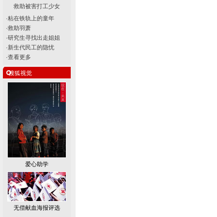
救助被害打工少女
·
粘在铁轨上的童年
·
救助羽萧
·
研究生寻找出走姐姐
·
新生代民工的隐忧
·
查看更多
搜狐视觉
爱心助学
无偿献血海报评选