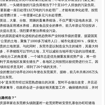
表明，一头猪排放的污染负荷相当于7个至10个人排放的污染负荷。
，要新建一座日处理132万吨的污水处理厂，才能有效净化处理。按照
水处理费计算，一年需要4亿多元污水处理费。
说，大量、分散、简陋的畜禽养殖场，不仅严重污染地表水源、污
养殖场采用潲水养殖，易发食品安全的事件。前几年群众写信投诉，
次提出意见，强烈要求整治养殖业污染。
次的原因是城市化进程的必然趋势和产业转移升级的需要。据梁国英
方公里的土地，聚集了1000多万城市人口，城市化接近80％，保留大
贵的土地资源。与此同时，东莞市是以制造业为主的城市，其最大特
多，不养猪既可以节约土地，又可以减轻当地环境污染的治理难度。
细化分工的角度看，一个城市总是优先侧重发展优势产业，将一些
利于其他地区发展生猪生产，各地区之间按照比较优势进行分工。因
个镇街征求意见时，得到了26个镇的支持。”
整治行动早在2001年便在东莞展开。据称，前几年共将205万头
禽迁出东莞。
令”是东莞市经过深思熟虑做出的决策，暂时不会做出改变，并且还
养家禽等，但政府会进一步做好相关配套工作，确保猪肉供应，并对
路何在？”
源举家在东莞桥头镇朗厦村一处荒郊野岭安营扎寨创办旺旺猪场