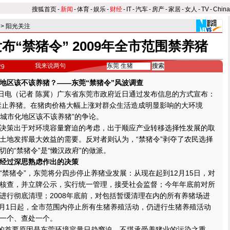
搜狐首页
-
新闻
-
体育
-
娱乐
-
财经
-
IT
-
汽车
-
房产
-
家居
-
女人
-
TV
-
Chin
>
阳光关注
布“禁猪令” 2009年全市范围禁养猪
我来说两句
29
区该不该养猪？——东莞“禁猪令”风波调查
电（记者 陈冀）广东省东莞市政府近日通过发布信息的方式宣布：
内禁止养猪。在猪肉价格大幅上涨对群众生活造成明显影响的大环境
“城市化地区该不该养猪”的争论。
策出于对环境容量窘迫的考虑，出于顺应产业转移选择性发展的取
土地发挥最大效益的需要。反对者则认为，“禁猪令”剥夺了农民选择
的“禁猪令”是“懒汉政府”的做派。
经过深思熟虑作出的决策
猪令”，东莞将分四步停止养猪业发展：从现在起到12月15日，对
核查，并立牌公示，实行统一管理，接受社会监督；今年年底前对所
进行彻底清理；2008年底前，对包括暂缓清理在内的所有养猪场进
年1月1日起，全市范围内停止所有生猪养殖活动，仍进行生猪养殖活动
一个、查处一个。
的首要原因是东莞环境容量日趋窘迫，不堪承受养猪业的污染之重。