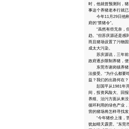
时，他就曾预测到，猪
事这个养猪老本行就已
今年11月29日他刚
府的“禁猪令”。
“虽然有些无奈，但
趋。”但苏庆源还是感
而且猪场设置了污物固
成太大污染。
苏庆源说，三年前就
政府逐步限制养猪，便
东莞市谢岗镇养猪户彭
法接受。“为什么都要
益？我们的出路何在？
彭国平从1981年开
间，投资风险大、回报
养殖、治污方面从来没
循环利用的绿色产业，
营的猪场将怎样寻找发
“今年猪价上涨，苦撑
犹如晴天霹雳。”东莞