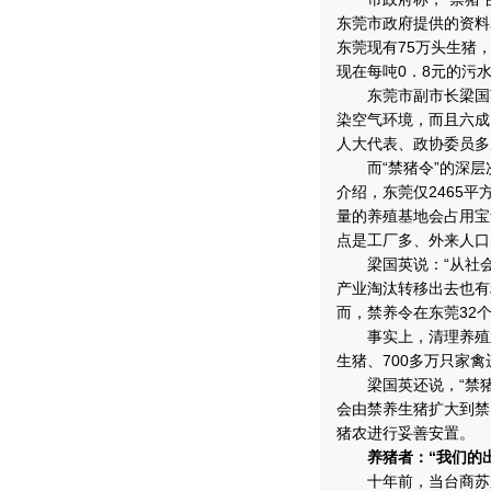
东莞市政府提供的资料
东莞现有75万头生猪
现在每吨0．8元的污
东莞市副市长梁国英
染空气环境，而且六成
人大代表、政协委员多
而“禁猪令”的深层
介绍，东莞仅2465平
量的养殖基地会占用宝
点是工厂多、外来人口
梁国英说：“从社会
产业淘汰转移出去也有
而，禁养令在东莞32
事实上，清理养殖业的
生猪、700多万只家
梁国英还说，“禁猪
会由禁养生猪扩大到禁
猪农进行妥善安置。
养猪者：“我们的出
十年前，当台商苏庆