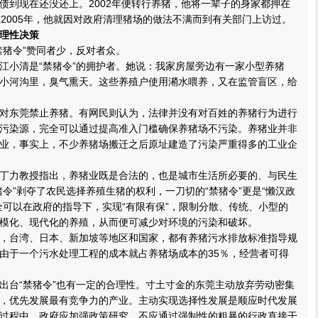
债到现在还没还上。2002年便转行养猪，他将一辈子的身家都押在
在2005年，他就因对政府清理猪场的做法不满而到有关部门上访过。
理性决策
猪令”赞同者少，反对者众。
小清是“禁猪令”的拥护者。她说：我家房屋旁边有一家小型养猪
小河沟里，臭气熏天。这些养殖户使用潲水喂养，又在监管盲区，给
东莞禁止养猪。有网民则认为，法律并没有对百姓的养猪行为进行
污染源，完全可以通过提高准入门槛确保养猪场不污染。养猪业并非
业，事实上，不少养猪场搬迁之后原址建造了污染严重得多的工业企
力教授指出，养猪业既是合法的，也是城市生活所必要的、与民生
猪令”剥夺了农民选择养殖生猪的权利，一刀切的“禁猪令”更是“懒汉政
全可以在政府的指导下，实现“有限有保”，限制分散、传统、小型的
模化、现代化的养殖，从而便可减少对环境的污染和破坏。
台湾、日本、新加坡等地区和国家，都有养猪污水排放标准指导规
由于一个污水处理工程的成本就占养猪场成本的35％，经营者可得
台“禁猪令”也有一定的合理性。寸土寸金的东莞主动放弃劳动密集
，优先发展最有竞争力的产业。主动实现选择性发展是顺应时代发展
过程中，政府应加强政策研究，不应通过强制性的粗暴的行政直接干