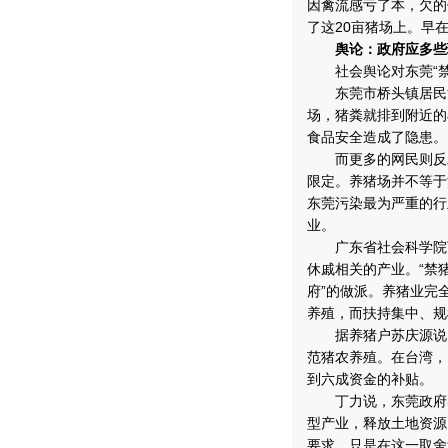
因禽流感亏了本，欠的
了这20亩猪场上。早
舆论：政府应多些
社会舆论对东莞“禁
东莞市桥头镇居民江
场，猪粪就排到附近的
食品安全造成了隐患。
而更多的网民则反对
限定。养猪场并不等于
东莞污染最为严重的行
业。
广东省社会科学院丁
休戚相关的产业。“禁
府”的做派。养猪业完
养殖，而扶持集中、规
据养猪户苏庆源说，
范猪农养殖。在台湾，
到六成资金的补贴。
丁力说，东莞政府出
型产业，释放土地资源
要求。只是在这一取舍