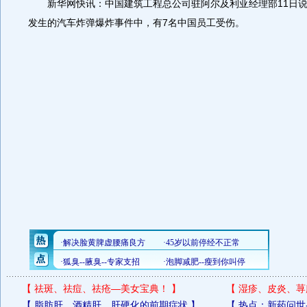
新华网快讯：中国建筑工程总公司驻阿尔及利亚经理部11日说
发生的汽车炸弹爆炸事件中，有7名中国员工受伤。
【
祛斑、祛痘、祛疮—美女宝典！
】
【
湿疹、皮炎、荨
【
脂肪肝、酒精肝、肝硬化的前期症状
】
【
热点：新药问世