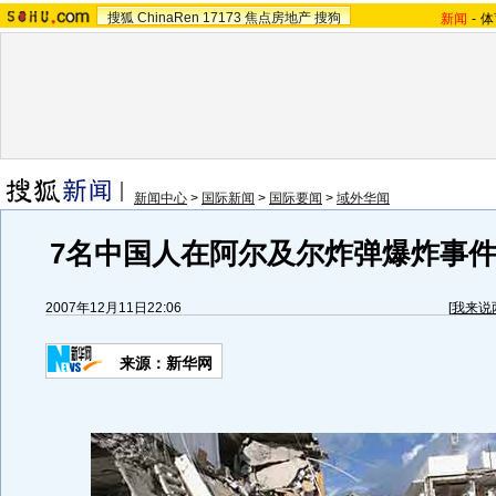
搜狐
ChinaRen
17173
焦点房地产
搜狗
新闻
-
体
新闻中心
>
国际新闻
>
国际要闻
>
域外华闻
7名中国人在阿尔及尔炸弹爆炸事件
2007年12月11日22:06
[
我来说
来源：新华网