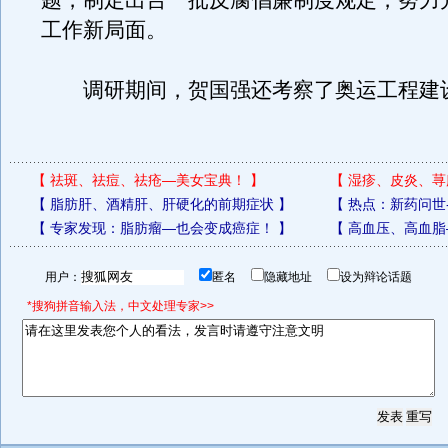
题，制定出台一批反腐倡廉制度规定，努力
工作新局面。
调研期间，贺国强还考察了奥运工程建
【
祛斑、祛痘、祛疮—美女宝典！
】
【
湿疹、皮炎、荨
【
脂肪肝、酒精肝、肝硬化的前期症状
】
【
热点：新药问世
【
专家发现：脂肪瘤—也会变成癌症！
】
【
高血压、高血脂
用户：
匿名
隐藏地址
设为辩论话题
*搜狗拼音输入法，中文处理专家>>