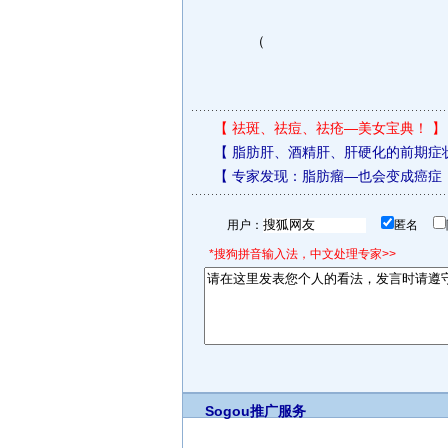
（
【
祛斑、祛痘、祛疮—美女宝典！
】
【
脂肪肝、酒精肝、肝硬化的前期症
【
专家发现：脂肪瘤—也会变成癌症
用户：
匿名
*搜狗拼音输入法，中文处理专家>>
Sogou推广服务