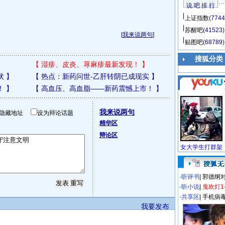
说 吧 排 行
上证指数
(7744
苏醒吧
(41523)
[
我来说两句
]
贴图吧
(68789)
搜狐分类
【
湿疹、皮炎、荨麻疹最新发现！
】
状
】
【
热点：新药问世-乙肝转阴已成现实
】
！
】
【
高血压、高血脂——新药震憾上市！
】
我来说两句
隐藏地址
设为辩论话题
精华区
辩论区
·
听评书
|
郭德纲
·
听小说
|
鬼吹灯1
·
共享区
|
手机病
我要发布