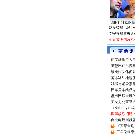
揭田壮壮徐帆
·
赵薇被爆已经怀
·
李宇春爆遭母逼
·
圣诞节明信片八
茶 余 饭
·
何炅获地产大亨
·
陈慧琳产后恢复
·
殷桃街头休闲装
·
范冰冰红地毯
·
姚晨与老公素
·
日军竟拿战俘
·
盘点网坛大腕
·
美女办公室遭
·
《Nobody》
·
搜狐娱乐招聘
·
台北电玩展靓丽S
·
《变形金刚
·
王岳伦爆李