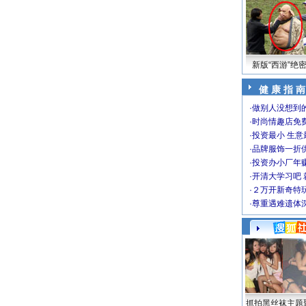
新版“西游”绝
健 康 指 南
·
做别人没想到的
·
时尚情趣店免
·
投资最小 生意
·
品牌服饰一折
·
投资办小厂年
·
开清大学习吧 
·
２万开新奇特
·
尊重遇难遗体
抓拍黑丝袜主题