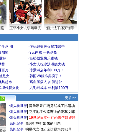
密照
王菲小女儿李嫣曝光
酒井法子痛哭谢罪
生意 图
·
孕妈妈美腹火爆加盟中
费加盟
·
9元内衣 一折供货
最好
·
轻松创业快乐赚钱
供货
·
小女人吃冰淇淋赚大钱
赚百万
·
冰淇淋店年利108万！
就是火
·
韩国V8服饰卖疯了！
玩具超市
·
高血压病人 如何进补
深埋代替火化
·
六毛钱成本 年利润100万
更多>>
镜头看世界
|
音乐喷泉广场竟然成了淋浴场
镜头看世界
|
克罗地亚公路赛上的洗车女郎
镜头看世界
|
19世纪日本生产恐怖孕妇娃娃
民间纪事
|
黑河打狗打出来的问题
民间纪事
|
明星代言假药应该视为共犯吗
聚会