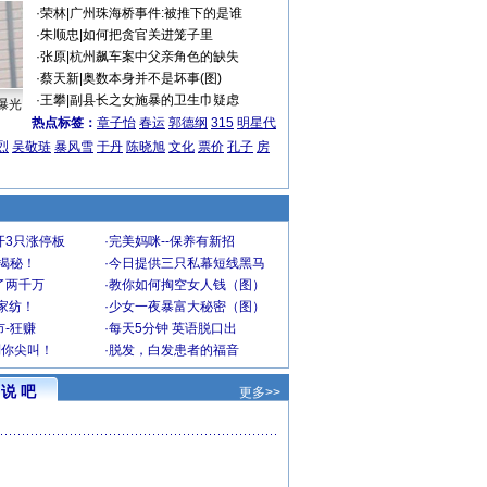
·
荣林
|
广州珠海桥事件:被推下的是谁
·
朱顺忠
|
如何把贪官关进笼子里
·
张原
|
杭州飙车案中父亲角色的缺失
·
蔡天新
|
奥数本身并不是坏事(图)
·
王攀
|
副县长之女施暴的卫生巾疑虑
曝光
热点标签：
章子怡
春运
郭德纲
315
明星代
烈
吴敬琏
暴风雪
于丹
陈晓旭
文化
票价
孔子
房
开3只涨停板
·
完美妈咪--保养有新招
大揭秘！
·
今日提供三只私幕短线黑马
了两千万
·
教你如何掏空女人钱（图）
家纺！
·
少女一夜暴富大秘密（图）
-狂赚
·
每天5分钟 英语脱口出
到你尖叫！
·
脱发，白发患者的福音
说 吧
更多>>