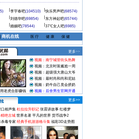
5)
李宇春吧
(104510)
快乐男声吧
(68574)
刘德华吧
(69854)
东方神起吧
(65744)
婚姻吧
(78544)
37℃女人吧
(6985)
商机在线
|
医 疗
健 康
保 健
更多>>
对口相声集
杜拉拉升职记
张震讲故事
红楼梦
-精绝古城
世界名著
平凡的世界
货币战争2
毒杀毒专家
经典手机游游格斗集
福彩3D走势图