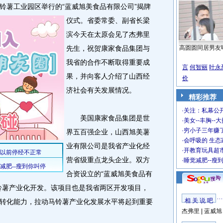
铃薯工业园区举行的“蓝威旭美食品有限公司”揭牌
仪式。
省委常委、副省长梁
滨今天在太原会见了杰弗里
先生，祝贺康家食品集团与
高圆圆同居男友
我省的合作不断取得重要成
言
何智丽
叶永
果，并向客人介绍了山西经
价
济社会有关发展情况。
精彩推荐
·
关注：私幕公
美国康家食品集团是世
·
美女--丰胸--
·
穷小子三年赚
界五百强企业，山西旭美薯
·
会呼吸的 生态
业有限公司是我省产业化经
·
开教育玩具超市
营省级重点龙头企业。双方
·
睡觉减肥--瘦
合资设立的“蓝威旭美食品有
铃薯产业化开发。该项目也是我省两区开发项目，
相 关 说 吧
转化能力，拉动马铃薯产业化发展水平将起到重要
杰弗里
|
蓝威旭