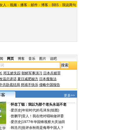
女人
-
视频
-
播客
-
邮件
-
博客
-
BBS
-
我说两句
闻
网页
博客
音乐
图片
说吧
长
邓玉娇失踪
朝鲜军事演习
日本兵赎罪
改温总讲话
夏日减肥秘方
日本瘦脸法
中共卧底结局
慈禧不快乐
侵略中国报告
更多>>
·
怀念丁聪：我以为那个老头永远不老
·
爱历史
|
年轻时代的毛泽东(组图)
·
曾鹏宇
|
雷人！我在绝对唱响做评委
·
爱历史
|
1977年华国锋视察大庆油田
·
韩浩月
|
批评余秋雨是侮辱中国人？
上学