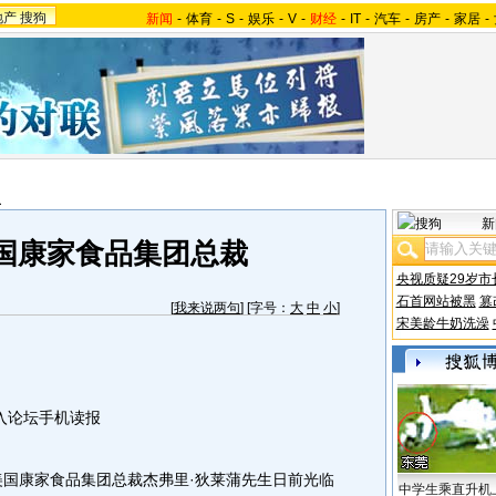
地产
搜狗
新闻
-
体育
-
S
-
娱乐
-
V
-
财经
-
IT
-
汽车
-
房产
-
家居
-
报
新
国康家食品集团总裁
央视质疑29岁市
石首网站被黑
篡
[
我来说两句
] [字号：
大
中
小
]
宋美龄牛奶洗澡
入论坛手机读报
国康家食品集团总裁杰弗里·狄莱蒲先生日前光临
中学生乘直升机