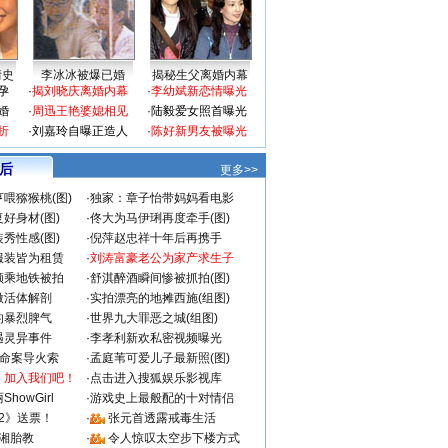
情史
李冰冰被爆已婚
揭秘生父离婚内幕
孕
·
揭刘晓庆离婚内幕
·
李幼斌新恋情曝光
婚
·
周迅王艳婆媳相见
·
陆毅爱女照首曝光
折
·
刘嘉玲自曝正造人
·
陈好新男友被曝光
 后
更多>>
喂猕猴桃(图)
·
独家：章子怡带妈妈看电影
好身材(图)
·
佟大为马伊琍再度牵手(图)
秀性感(图)
·
倪萍赵忠祥十年后再携手
服装皆为租赁
·
刘涛富豪老公为家产求生子
颜乘地铁被拍
·
舒淇醉酒瞬间惨被抓拍(图)
做活体解剖
·
实拍漂亮的地摊西施(组图)
的暴烈脾气
·
世界九大罪恶之城(组图)
遇灵异事件
·
李孝利新欢私密视频曝光
成命案导火索
·
孟庭苇可爱儿子最新照(图)
：加入我们吧！
·
点击进入搜狐娱乐影视库
howGirl
·
游戏史上最般配的十对情侣
2》送票！
·
张元首透露戒毒生活
湘胎教
·
令人惊叹太空步下楼方式