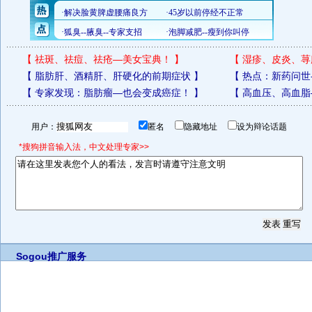
【
祛斑、祛痘、祛疮—美女宝典！
】
【
湿疹、皮炎、荨
【
脂肪肝、酒精肝、肝硬化的前期症状
】
【
热点：新药问世
【
专家发现：脂肪瘤—也会变成癌症！
】
【
高血压、高血脂
用户：
匿名
隐藏地址
设为辩论话题
*搜狗拼音输入法，中文处理专家>>
Sogou推广服务