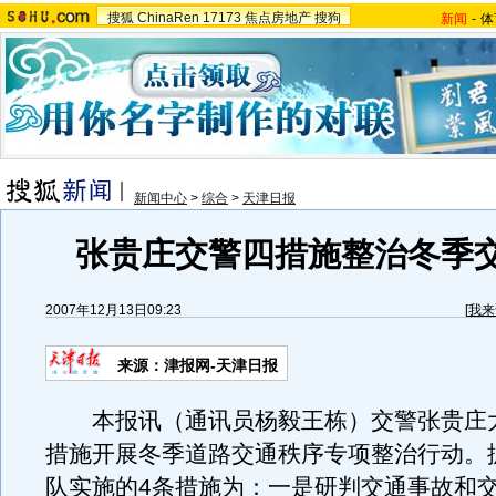
搜狐
ChinaRen
17173
焦点房地产
搜狗
新闻
-
体
新闻中心
>
综合
>
天津日报
张贵庄交警四措施整治冬季
2007年12月13日09:23
[
我来
来源：津报网-天津日报
本报讯（通讯员杨毅王栋）交警张贵庄大
措施开展冬季道路交通秩序专项整治行动。
队实施的4条措施为：一是研判交通事故和