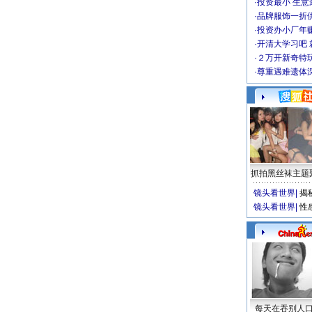
·
投资最小 生意
·
品牌服饰一折
·
投资办小厂年
·
开清大学习吧 
·
２万开新奇特
·
尊重遇难遗体
抓拍黑丝袜主题
镜头看世界
|
揭
镜头看世界
|
性
每天在吞别人