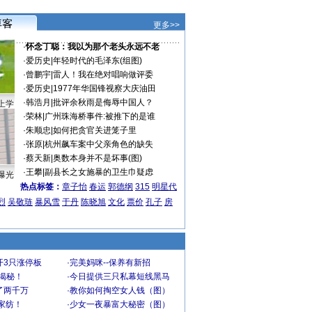
更多>>
·
怀念丁聪：我以为那个老头永远不老
·
爱历史
|
年轻时代的毛泽东(组图)
·
曾鹏宇
|
雷人！我在绝对唱响做评委
·
爱历史
|
1977年华国锋视察大庆油田
·
韩浩月
|
批评余秋雨是侮辱中国人？
上学
·
荣林
|
广州珠海桥事件:被推下的是谁
·
朱顺忠
|
如何把贪官关进笼子里
·
张原
|
杭州飙车案中父亲角色的缺失
·
蔡天新
|
奥数本身并不是坏事(图)
·
王攀
|
副县长之女施暴的卫生巾疑虑
曝光
热点标签：
章子怡
春运
郭德纲
315
明星代
烈
吴敬琏
暴风雪
于丹
陈晓旭
文化
票价
孔子
房
开3只涨停板
·
完美妈咪--保养有新招
大揭秘！
·
今日提供三只私幕短线黑马
了两千万
·
教你如何掏空女人钱（图）
家纺！
·
少女一夜暴富大秘密（图）