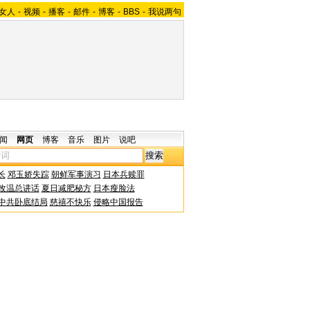
女人
-
视频
-
播客
-
邮件
-
博客
-
BBS
-
我说两句
闻
网页
博客
音乐
图片
说吧
长
邓玉娇失踪
朝鲜军事演习
日本兵赎罪
改温总讲话
夏日减肥秘方
日本瘦脸法
中共卧底结局
慈禧不快乐
侵略中国报告