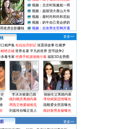
更多>>
对口相声集
杜拉拉升职记
张震讲故事
红楼梦
-精绝古城
世界名著
平凡的世界
货币战争2
毒杀毒专家
经典手机游游格斗集
福彩3D走势图
情史
李冰冰被爆已婚
揭秘生父离婚内幕
孕
·
揭刘晓庆离婚内幕
·
李幼斌新恋情曝光
婚
·
周迅王艳婆媳相见
·
陆毅爱女照首曝光
折
·
刘嘉玲自曝正造人
·
陈好新男友被曝光
 后
更多>>