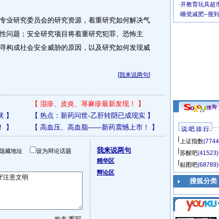
·
开教育玩具超市
·
睡觉减肥--瘦
业研究委员会的研究资源，着重研究如何解决气
性问题；安全研究项目将着重研究犯罪、恐怖主
寻构成社会安全威胁的原因，以及研究如何发现威
[
我来说两句
]
【
湿疹、皮炎、荨麻疹最新发现！
】
状
】
【
热点：新药问世-乙肝转阴已成现实
】
！
】
【
高血压、高血脂——新药震憾上市！
】
说 吧 排 行
上证指数
(7744
我来说两句
隐藏地址
设为辩论话题
苏醒吧
(41523)
精华区
贴图吧
(68789)
辩论区
搜狐分类