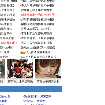
喂猕猴桃(图)
·
独家：章子怡带妈妈看电影
好身材(图)
·
佟大为马伊琍再度牵手(图)
秀性感(图)
·
倪萍赵忠祥十年后再携手
服装皆为租赁
·
刘涛富豪老公为家产求生子
颜乘地铁被拍
·
舒淇醉酒瞬间惨被抓拍(图)
做活体解剖
·
实拍漂亮的地摊西施(组图)
的暴烈脾气
·
世界九大罪恶之城(组图)
遇灵异事件
·
李孝利新欢私密视频曝光
成命案导火索
·
孟庭苇可爱儿子最新照(图)
：加入我们吧！
·
点击进入搜狐娱乐影视库
howGirl
·
游戏史上最般配的十对情侣
2》送票！
·
张元首透露戒毒生活
湘胎教
·
令人惊叹太空步下楼方式
密照
王菲小女儿李嫣曝光
酒井法子痛哭谢罪
生意 图
·
孕妈妈美腹火爆加盟中
费加盟
·
9元内衣 一折供货