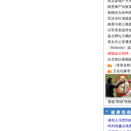
·
何炅获地产大亨
·
陈慧琳产后恢复
·
殷桃街头休闲装
·
范冰冰红地毯
·
姚晨与老公素
·
日军竟拿战俘
·
盘点网坛大腕
·
美女办公室遭
·
《Nobody》
·
搜狐娱乐招聘
·
台北电玩展靓丽S
·
《变形金刚
·
王岳伦爆李
新版“西游”绝
健 康 指 南
·
做别人没想到的
·
时尚情趣店免