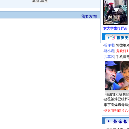
我要发布
·
听评书
|
郭德纲
·
听小说
|
鬼吹灯1
·
共享区
|
手机病
揭田壮壮徐帆
·
赵薇被爆已经怀
·
李宇春爆遭母逼
·
圣诞节明信片八
茶 余 饭