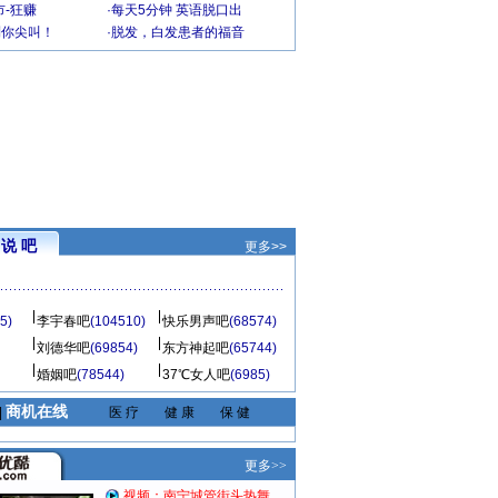
-狂赚
·
每天5分钟 英语脱口出
到你尖叫！
·
脱发，白发患者的福音
说 吧
更多>>
5)
李宇春吧
(104510)
快乐男声吧
(68574)
刘德华吧
(69854)
东方神起吧
(65744)
婚姻吧
(78544)
37℃女人吧
(6985)
商机在线
|
医 疗
健 康
保 健