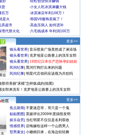
最好
·
轻松创业快乐赚钱
供货
·
小女人吃冰淇淋赚大钱
赚百万
·
冰淇淋店年利108万！
就是火
·
韩国V8服饰卖疯了！
玩具超市
·
高血压病人 如何进补
深埋代替火化
·
六毛钱成本 年利润100万
更多>>
镜头看世界
|
音乐喷泉广场竟然成了淋浴场
镜头看世界
|
克罗地亚公路赛上的洗车女郎
镜头看世界
|
19世纪日本生产恐怖孕妇娃娃
民间纪事
|
黑河打狗打出来的问题
民间纪事
|
明星代言假药应该视为共犯吗
聚会
秘那些美丽“床模”怎样炼成的(组图)
感女郎来洗车！克罗地亚公路赛上的洗车女郎
更多>>
焦点新闻
|
不要迷恋哥，哥只是一个鬼
贴贴图图
|
英媒评出2009年度搞怪发明
娱乐旮旯
|
当红明星不仅仅是名利双收
情感世界
|
后悔嫁给这样一个山西男人
型男索女
|
小糖精归来，在海边轻轻舞
口水