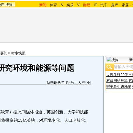
地产
搜狗
新闻
-
体育
-
S
-
娱乐
-
V
-
财经
-
IT
-
汽车
-
房产
-
家居
-
际要闻
>
时事快报
新
研究环境和能源等问题
央视质疑29岁市
石首网站被黑
篡
[
我来说两句
] [字号：
大
中
小
]
宋美龄牛奶洗澡
葛秋芳）据此间媒体报道，英国创新、大学和技能
府将投资约13亿英镑，对环境变化、人口老龄化、