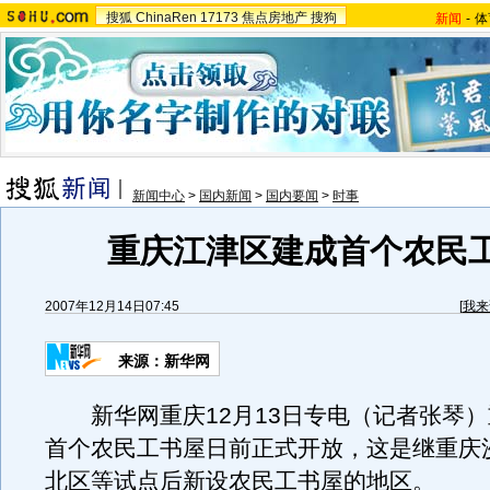
搜狐
ChinaRen
17173
焦点房地产
搜狗
新闻
-
体
新闻中心
>
国内新闻
>
国内要闻
>
时事
重庆江津区建成首个农民
2007年12月14日07:45
[
我来
来源：新华网
新华网重庆12月13日专电（记者张琴）
首个农民工书屋日前正式开放，这是继重庆
北区等试点后新设农民工书屋的地区。