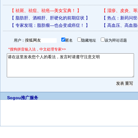
【
祛斑、祛痘、祛疮—美女宝典！
】
【
湿疹、皮炎、荨
【
脂肪肝、酒精肝、肝硬化的前期症状
】
【
热点：新药问世
【
专家发现：脂肪瘤—也会变成癌症！
】
【
高血压、高血脂
用户：
匿名
隐藏地址
设为辩论话题
*搜狗拼音输入法，中文处理专家>>
Sogou推广服务