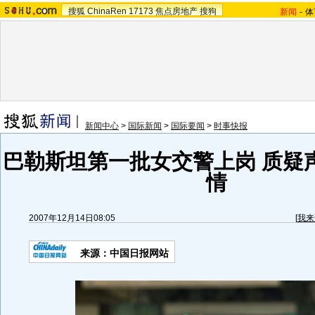
搜狐
ChinaRen
17173
焦点房地产
搜狗
新闻
-
体
新闻中心
>
国际新闻
>
国际要闻
>
时事快报
巴勒斯坦第一批女交警上岗 质疑
情
2007年12月14日08:05
[
我来
来源：中国日报网站