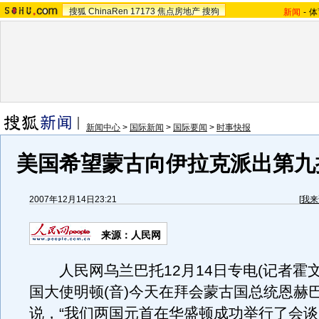
搜狐
ChinaRen
17173
焦点房地产
搜狗
新闻
-
体
新闻中心
>
国际新闻
>
国际要闻
>
时事快报
美国希望蒙古向伊拉克派出第九
2007年12月14日23:21
[
我来
来源：人民网
人民网乌兰巴托12月14日专电(记者霍文
国大使明顿(音)今天在拜会蒙古国总统恩赫
说，“我们两国元首在华盛顿成功举行了会