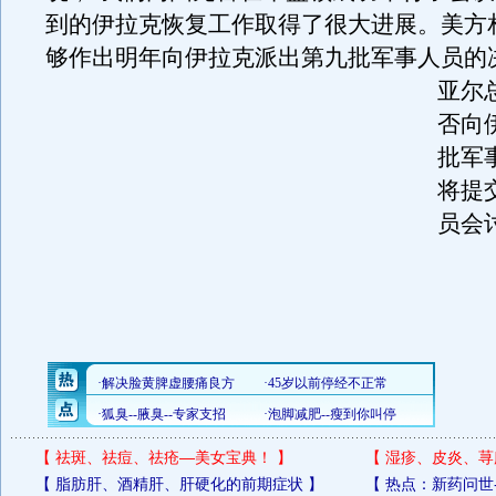
到的伊拉克恢复工作取得了很大进展。美方
够作出明年向伊拉克派出第九批军事人员的
亚尔
否向
批军
将提
员会
【
祛斑、祛痘、祛疮—美女宝典！
】
【
湿疹、皮炎、荨
【
脂肪肝、酒精肝、肝硬化的前期症状
】
【
热点：新药问世