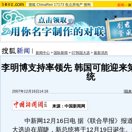
搜狐
ChinaRen
17173
焦点房地产
搜狗
新闻
-
体
新闻中心
>
国际新闻
>
07韩国大选
>
最新消息
李明博支持率领先 韩国可能迎来
统
2007年12月16日14:16
[
我来
来源：中国新闻网
中新网12月16日电 据《联合早报》报
大选迫在眉睫，新总统将于12月19日诞生