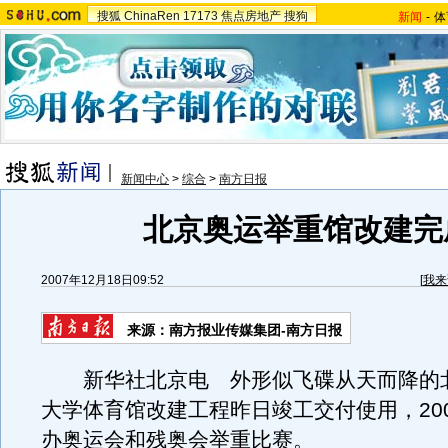
搜狐
ChinaRen
17173
焦点房地产
搜狗
新闻
-
体
新闻中心
>
综合
>
南方日报
北京奥运举重馆改建完
2007年12月18日09:52
[
我来
来源：南方报业传媒集团-南方日报
新华社北京电 外形似飞碟从天而降的
大学体育馆改建工程昨日竣工交付使用，20
办奥运会和残奥会举重比赛。