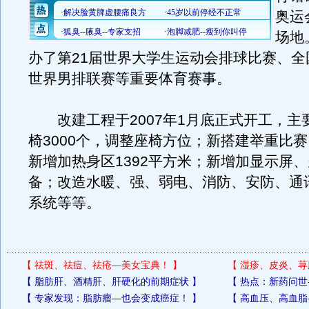
奥运
场地
办了第21届世界大学生运动会排球比赛、全
世界男排联赛等重要体育赛事。
改建工程于2007年1月底正式开工，主
椅3000个，调整座椅方位；新搭建举重比
新增加热身区1392平方米；新增加显示屏
备；改造水暖、强、弱电、消防、安防、通
系统等等。
【
祛斑、祛痘、祛疮—美女宝典！
】
【
湿疹、皮炎、荨
【
脂肪肝、酒精肝、肝硬化的前期症状
】
【
热点：新药问世
【
专家发现：脂肪瘤—也会变成癌症！
】
【
高血压、高血脂