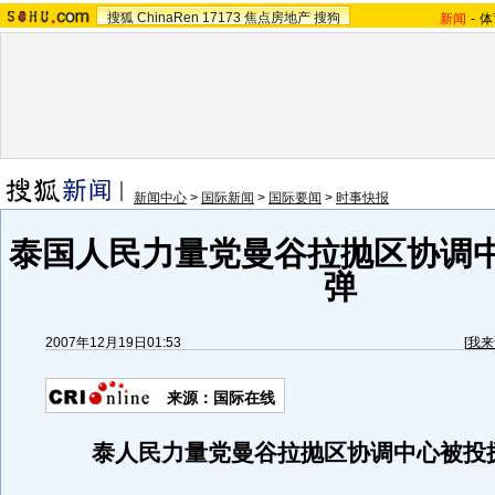
搜狐
ChinaRen
17173
焦点房地产
搜狗
新闻
-
体
新闻中心
>
国际新闻
>
国际要闻
>
时事快报
泰国人民力量党曼谷拉抛区协调
弹
2007年12月19日01:53
[
我来
来源：国际在线
泰人民力量党曼谷拉抛区协调中心被投