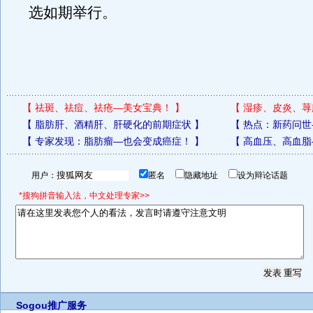
选如期举行。
【
祛斑、祛痘、祛疮—美女宝典！
】
【
湿疹、皮炎、荨
【
脂肪肝、酒精肝、肝硬化的前期症状
】
【
热点：新药问世
【
专家发现：脂肪瘤—也会变成癌症！
】
【
高血压、高血脂
用户：
匿名
隐藏地址
设为辩论话题
*搜狗拼音输入法，中文处理专家>>
Sogou推广服务