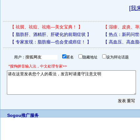
[
我
【
祛斑、祛痘、祛疮—美女宝典！
】
【
湿疹、皮炎、荨
【
脂肪肝、酒精肝、肝硬化的前期症状
】
【
热点：新药问世
【
专家发现：脂肪瘤—也会变成癌症！
】
【
高血压、高血脂
用户：
匿名
隐藏地址
设为辩论话题
*搜狗拼音输入法，中文处理专家>>
Sogou推广服务