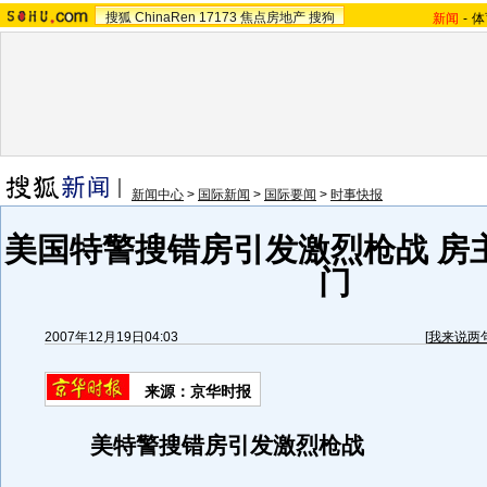
搜狐
ChinaRen
17173
焦点房地产
搜狗
新闻
-
体
新闻中心
>
国际新闻
>
国际要闻
>
时事快报
美国特警搜错房引发激烈枪战 房
门
2007年12月19日04:03
[
我来说两
来源：京华时报
美特警搜错房引发激烈枪战