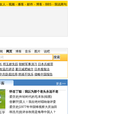
女人
-
视频
-
播客
-
邮件
-
博客
-
BBS
-
我说两句
闻
网页
博客
音乐
图片
说吧
长
邓玉娇失踪
朝鲜军事演习
日本兵赎罪
改温总讲话
夏日减肥秘方
日本瘦脸法
中共卧底结局
慈禧不快乐
侵略中国报告
更多>>
·
怀念丁聪：我以为那个老头永远不老
·
爱历史
|
年轻时代的毛泽东(组图)
·
曾鹏宇
|
雷人！我在绝对唱响做评委
·
爱历史
|
1977年华国锋视察大庆油田
·
韩浩月
|
批评余秋雨是侮辱中国人？
上学