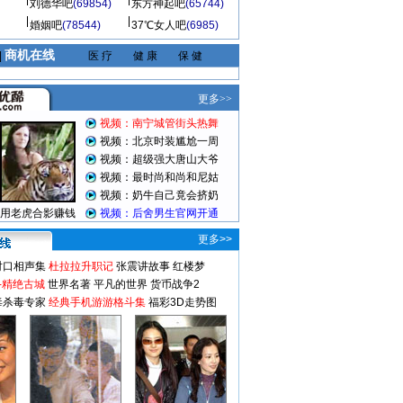
刘德华吧
(69854)
东方神起吧
(65744)
婚姻吧
(78544)
37℃女人吧
(6985)
商机在线
|
医 疗
健 康
保 健
更多>>
对口相声集
杜拉拉升职记
张震讲故事
红楼梦
-精绝古城
世界名著
平凡的世界
货币战争2
毒杀毒专家
经典手机游游格斗集
福彩3D走势图