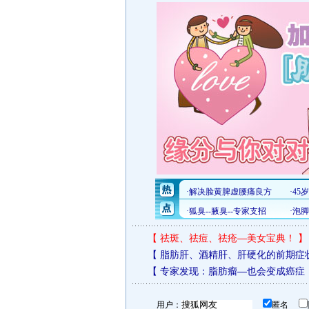
【
祛斑、祛痘、祛疮—美女宝典！
】
【
脂肪肝、酒精肝、肝硬化的前期症
【
专家发现：脂肪瘤—也会变成癌症
用户：
匿名