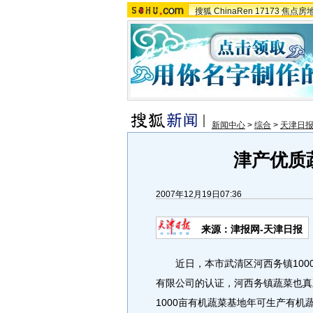
搜狐
ChinaRen
17173
焦点房
新闻中心
>
综合
>
天津日
津产优质
2007年12月19日07:36
来源：津报网-天津日报
近日，本市武清区河西务镇100
有限公司的认证，河西务镇蔬菜也真
1000亩有机蔬菜基地年可生产有机蔬