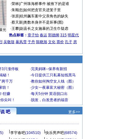
·
荣林
|
广州珠海桥事件:被推下的是谁
·
朱顺忠
|
如何把贪官关进笼子里
·
张原
|
杭州飙车案中父亲角色的缺失
·
蔡天新
|
奥数本身并不是坏事(图)
·
王攀
|
副县长之女施暴的卫生巾疑虑
曝光
热点标签：
章子怡
春运
郭德纲
315
明星代
烈
吴敬琏
暴风雪
于丹
陈晓旭
文化
票价
孔子
房
开3只涨停板
·
完美妈咪--保养有新招
大揭秘！
·
今日提供三只私幕短线黑马
了两千万
·
教你如何掏空女人钱（图）
家纺！
·
少女一夜暴富大秘密（图）
-狂赚
·
每天5分钟 英语脱口出
到你尖叫！
·
脱发，白发患者的福音
说 吧
更多>>
5)
李宇春吧
(104510)
快乐男声吧
(68574)