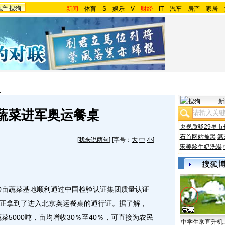
地产
搜狗
新闻
-
体育
-
S
-
娱乐
-
V
-
财经
-
IT
-
汽车
-
房产
-
家居
-
报
新
蔬菜进军奥运餐桌
央视质疑29岁市
石首网站被黑
篡
[
我来说两句
] [字号：
大
中
小
]
宋美龄牛奶洗澡
0亩蔬菜基地顺利通过中国检验认证集团质量认证
正拿到了进入北京奥运餐桌的通行证。据了解，
菜5000吨，亩均增收30％至40％，可直接为农民
中学生乘直升机