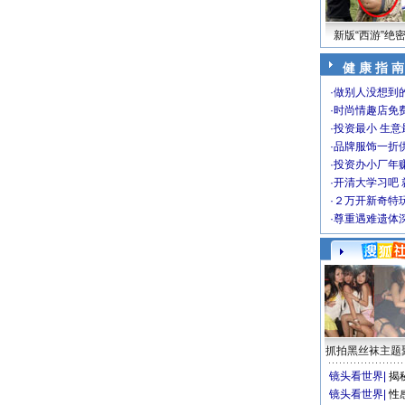
新版“西游”绝
健 康 指 南
·
做别人没想到的
·
时尚情趣店免
·
投资最小 生意
·
品牌服饰一折
·
投资办小厂年
·
开清大学习吧 
·
２万开新奇特
·
尊重遇难遗体
抓拍黑丝袜主题
镜头看世界
|
揭
镜头看世界
|
性