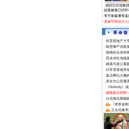
揭田壮壮徐帆
·
赵薇被爆已经怀
·
李宇春爆遭母逼
·
圣诞节明信片八
茶 余 饭
·
何炅获地产大亨
·
陈慧琳产后恢复
·
殷桃街头休闲装
·
范冰冰红地毯
·
姚晨与老公素
·
日军竟拿战俘
·
盘点网坛大腕
·
美女办公室遭
·
《Nobody》
·
搜狐娱乐招聘
·
台北电玩展靓丽S
·
《变形金刚
·
王岳伦爆李