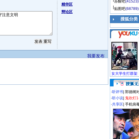
苏醒吧
(41523)
精华区
贴图吧
(68789)
辩论区
搜狐分类
我要发布
·
听评书
|
郭德纲
·
听小说
|
鬼吹灯1
·
共享区
|
手机病