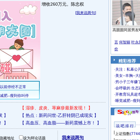
增收260万元。
陈忠权
[
我来说两句
]
高圆圆同居男友
言
何智丽
叶永
价
精彩推荐
·
关注：私幕公
·
美女--丰胸--
·
穷小子三年赚
·
会呼吸的 生态
·
开教育玩具超市
·
睡觉减肥--瘦
【
湿疹、皮炎、荨麻疹最新发现！
】
状
】
【
热点：新药问世-乙肝转阴已成现实
】
！
】
【
高血压、高血脂——新药震憾上市！
】
说 吧 排 行
上证指数
(7744
我来说两句
隐藏地址
设为辩论话题