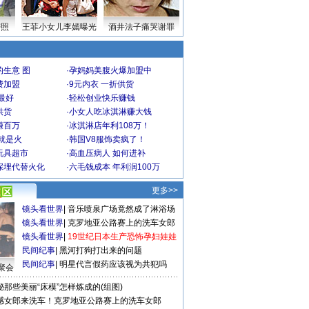
密照
王菲小女儿李嫣曝光
酒井法子痛哭谢罪
生意 图
·
孕妈妈美腹火爆加盟中
费加盟
·
9元内衣 一折供货
最好
·
轻松创业快乐赚钱
供货
·
小女人吃冰淇淋赚大钱
赚百万
·
冰淇淋店年利108万！
就是火
·
韩国V8服饰卖疯了！
玩具超市
·
高血压病人 如何进补
深埋代替火化
·
六毛钱成本 年利润100万
更多>>
镜头看世界
|
音乐喷泉广场竟然成了淋浴场
镜头看世界
|
克罗地亚公路赛上的洗车女郎
镜头看世界
|
19世纪日本生产恐怖孕妇娃娃
民间纪事
|
黑河打狗打出来的问题
民间纪事
|
明星代言假药应该视为共犯吗
聚会
秘那些美丽“床模”怎样炼成的(组图)
感女郎来洗车！克罗地亚公路赛上的洗车女郎