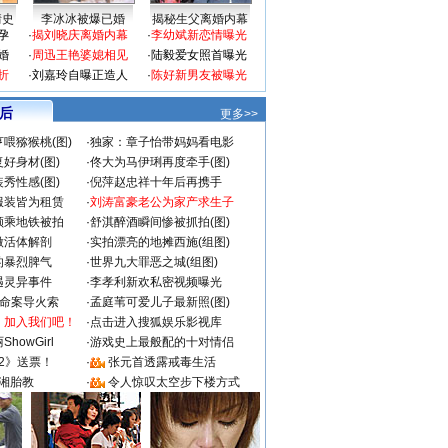
情史
李冰冰被爆已婚
揭秘生父离婚内幕
孕
·
揭刘晓庆离婚内幕
·
李幼斌新恋情曝光
婚
·
周迅王艳婆媳相见
·
陆毅爱女照首曝光
折
·
刘嘉玲自曝正造人
·
陈好新男友被曝光
 后
更多>>
喂猕猴桃(图)
·
独家：章子怡带妈妈看电影
好身材(图)
·
佟大为马伊琍再度牵手(图)
秀性感(图)
·
倪萍赵忠祥十年后再携手
服装皆为租赁
·
刘涛富豪老公为家产求生子
颜乘地铁被拍
·
舒淇醉酒瞬间惨被抓拍(图)
做活体解剖
·
实拍漂亮的地摊西施(组图)
的暴烈脾气
·
世界九大罪恶之城(组图)
遇灵异事件
·
李孝利新欢私密视频曝光
成命案导火索
·
孟庭苇可爱儿子最新照(图)
：加入我们吧！
·
点击进入搜狐娱乐影视库
howGirl
·
游戏史上最般配的十对情侣
2》送票！
·
张元首透露戒毒生活
湘胎教
·
令人惊叹太空步下楼方式