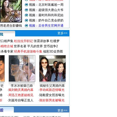
更多>>
对口相声集
杜拉拉升职记
张震讲故事
红楼梦
-精绝古城
世界名著
平凡的世界
货币战争2
毒杀毒专家
经典手机游游格斗集
福彩3D走势图
情史
李冰冰被爆已婚
揭秘生父离婚内幕
孕
·
揭刘晓庆离婚内幕
·
李幼斌新恋情曝光
婚
·
周迅王艳婆媳相见
·
陆毅爱女照首曝光
折
·
刘嘉玲自曝正造人
·
陈好新男友被曝光
 后
更多>>