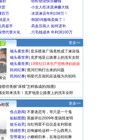
最好
·
轻松创业快乐赚钱
供货
·
小女人吃冰淇淋赚大钱
赚百万
·
冰淇淋店年利108万！
就是火
·
韩国V8服饰卖疯了！
玩具超市
·
高血压病人 如何进补
深埋代替火化
·
六毛钱成本 年利润100万
更多>>
镜头看世界
|
音乐喷泉广场竟然成了淋浴场
镜头看世界
|
克罗地亚公路赛上的洗车女郎
镜头看世界
|
19世纪日本生产恐怖孕妇娃娃
民间纪事
|
黑河打狗打出来的问题
民间纪事
|
明星代言假药应该视为共犯吗
聚会
秘那些美丽“床模”怎样炼成的(组图)
感女郎来洗车！克罗地亚公路赛上的洗车女郎
更多>>
焦点新闻
|
不要迷恋哥，哥只是一个鬼
贴贴图图
|
英媒评出2009年度搞怪发明
娱乐旮旯
|
当红明星不仅仅是名利双收
情感世界
|
后悔嫁给这样一个山西男人
型男索女
|
小糖精归来，在海边轻轻舞
口水