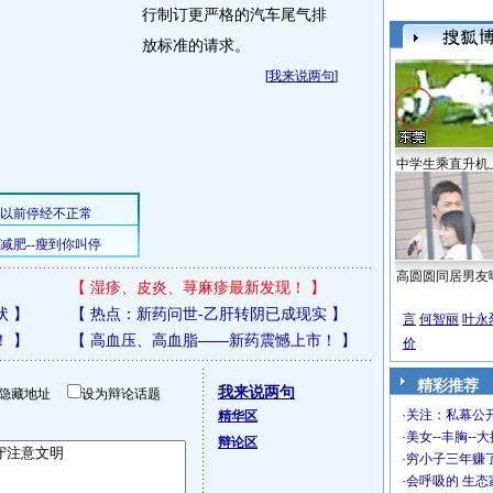
行制订更严格的汽车尾气排
放标准的请求。
[
我来说两句
]
中学生乘直升机
高圆圆同居男友
【
湿疹、皮炎、荨麻疹最新发现！
】
状
】
【
热点：新药问世-乙肝转阴已成现实
】
言
何智丽
叶永
！
】
【
高血压、高血脂——新药震憾上市！
】
价
精彩推荐
我来说两句
隐藏地址
设为辩论话题
·
关注：私幕公
精华区
·
美女--丰胸--
辩论区
·
穷小子三年赚
·
会呼吸的 生态