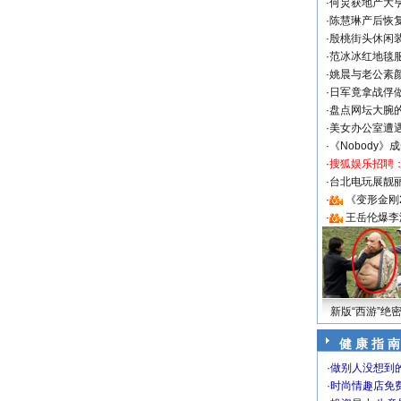
·
何炅获地产大亨
·
陈慧琳产后恢复
·
殷桃街头休闲装
·
范冰冰红地毯
·
姚晨与老公素
·
日军竟拿战俘
·
盘点网坛大腕
·
美女办公室遭
·
《Nobody》
·
搜狐娱乐招聘
·
台北电玩展靓丽S
·
《变形金刚
·
王岳伦爆李
新版“西游”绝
健 康 指 南
·
做别人没想到的
·
时尚情趣店免