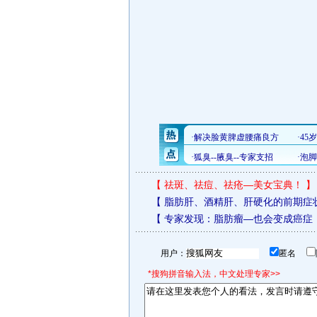
【
祛斑、祛痘、祛疮—美女宝典！
】
【
脂肪肝、酒精肝、肝硬化的前期症
【
专家发现：脂肪瘤—也会变成癌症
用户：
匿名
*搜狗拼音输入法，中文处理专家>>