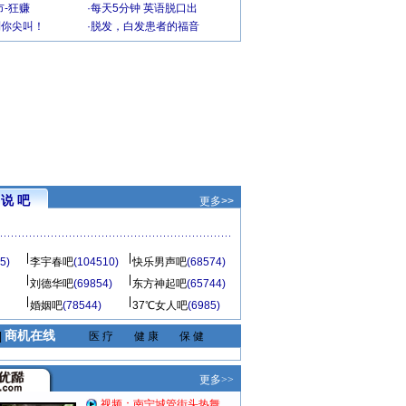
-狂赚
·
每天5分钟 英语脱口出
到你尖叫！
·
脱发，白发患者的福音
说 吧
更多>>
5)
李宇春吧
(104510)
快乐男声吧
(68574)
刘德华吧
(69854)
东方神起吧
(65744)
婚姻吧
(78544)
37℃女人吧
(6985)
商机在线
|
医 疗
健 康
保 健