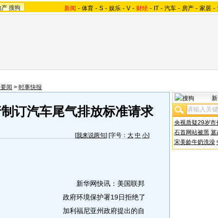
地产
搜狗
新闻
-
体育
-
S
-
娱乐
-
V
-
财经
-
IT
-
汽车
-
房产
-
家居
-
际要闻
>
时事快报
新
行制订汽车尾气排放标准请求
央视质疑29岁市
石首网站被黑
篡
[
我来说两句
] [字号：
大
中
小
]
宋美龄牛奶洗澡
新华网快讯：美国联邦
政府环境保护署19日拒绝了
加利福尼亚州政府提出的自