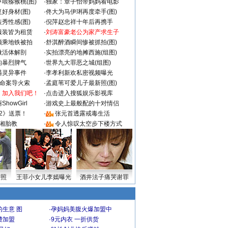
喂猕猴桃(图)
·
独家：章子怡带妈妈看电影
好身材(图)
·
佟大为马伊琍再度牵手(图)
秀性感(图)
·
倪萍赵忠祥十年后再携手
服装皆为租赁
·
刘涛富豪老公为家产求生子
颜乘地铁被拍
·
舒淇醉酒瞬间惨被抓拍(图)
做活体解剖
·
实拍漂亮的地摊西施(组图)
的暴烈脾气
·
世界九大罪恶之城(组图)
遇灵异事件
·
李孝利新欢私密视频曝光
成命案导火索
·
孟庭苇可爱儿子最新照(图)
：加入我们吧！
·
点击进入搜狐娱乐影视库
howGirl
·
游戏史上最般配的十对情侣
2》送票！
·
张元首透露戒毒生活
湘胎教
·
令人惊叹太空步下楼方式
密照
王菲小女儿李嫣曝光
酒井法子痛哭谢罪
生意 图
·
孕妈妈美腹火爆加盟中
费加盟
·
9元内衣 一折供货