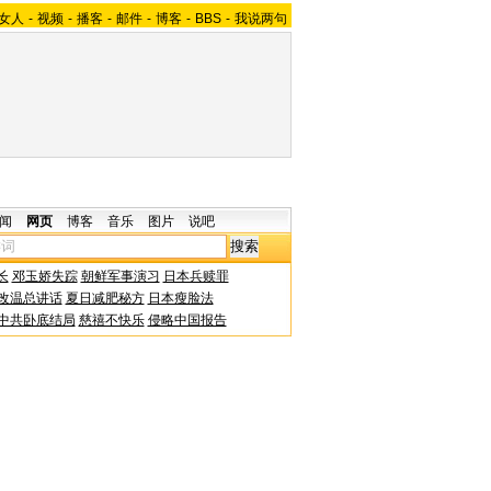
女人
-
视频
-
播客
-
邮件
-
博客
-
BBS
-
我说两句
闻
网页
博客
音乐
图片
说吧
长
邓玉娇失踪
朝鲜军事演习
日本兵赎罪
改温总讲话
夏日减肥秘方
日本瘦脸法
中共卧底结局
慈禧不快乐
侵略中国报告