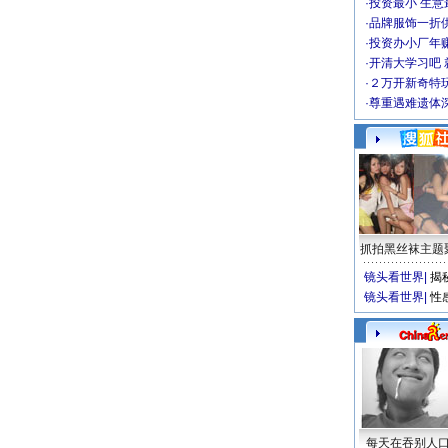
·
投资最小 生意
·
品牌服饰一折
·
投资办小厂年
·
开清大学习吧 
·
２万开新奇特
·
尊重遇难遗体
抓拍黑丝袜主题
镜头看世界
|
揭
镜头看世界
|
性
每天在吞别人