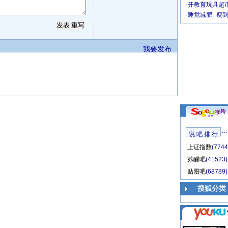
·
开教育玩具超市
·
睡觉减肥--瘦
我要发布
说 吧 排 行
上证指数
(7744
苏醒吧
(41523)
贴图吧
(68789)
搜狐分类