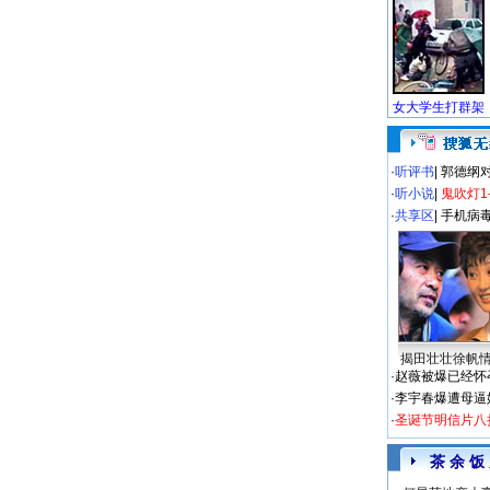
·
听评书
|
郭德纲
·
听小说
|
鬼吹灯1
·
共享区
|
手机病
揭田壮壮徐帆
·
赵薇被爆已经怀
·
李宇春爆遭母逼
·
圣诞节明信片八
茶 余 饭