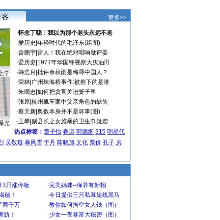
更多>>
·
怀念丁聪：我以为那个老头永远不老
·
爱历史
|
年轻时代的毛泽东(组图)
·
曾鹏宇
|
雷人！我在绝对唱响做评委
·
爱历史
|
1977年华国锋视察大庆油田
·
韩浩月
|
批评余秋雨是侮辱中国人？
上学
·
荣林
|
广州珠海桥事件:被推下的是谁
·
朱顺忠
|
如何把贪官关进笼子里
·
张原
|
杭州飙车案中父亲角色的缺失
·
蔡天新
|
奥数本身并不是坏事(图)
·
王攀
|
副县长之女施暴的卫生巾疑虑
曝光
热点标签：
章子怡
春运
郭德纲
315
明星代
烈
吴敬琏
暴风雪
于丹
陈晓旭
文化
票价
孔子
房
开3只涨停板
·
完美妈咪--保养有新招
大揭秘！
·
今日提供三只私幕短线黑马
了两千万
·
教你如何掏空女人钱（图）
家纺！
·
少女一夜暴富大秘密（图）