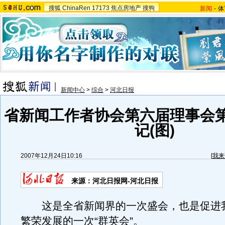
搜狐
ChinaRen
17173
焦点房地产
搜狗
新闻
-
体
新闻中心
>
综合
>
河北日报
省新闻工作者协会第六届理事会
记(图)
2007年12月24日10:16
[
我来
来源：河北日报网-河北日报
这是全省新闻界的一次盛会，也是促进
繁荣发展的一次“群英会”。