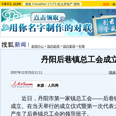
搜狐
ChinaRen
17173
焦点房地产
搜狗
新闻
-
体
新闻中心
>
国内新闻
>
国内要闻
>
时事
丹阳后巷镇总工会成
2007年12月25日11:11
[
我来
来源：人民网
近日，丹阳市第一家镇总工会——后巷
成立。在当天举行的成立仪式暨第一次代表
产生了后巷镇总工会的领导班子。