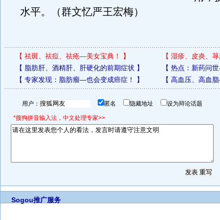
水平。（群文忆严王宏梅）
【
祛斑、祛痘、祛疮—美女宝典！
】
【
湿疹、皮炎、荨
【
脂肪肝、酒精肝、肝硬化的前期症状
】
【
热点：新药问世
【
专家发现：脂肪瘤—也会变成癌症！
】
【
高血压、高血脂
用户：
匿名
隐藏地址
设为辩论话题
*搜狗拼音输入法，中文处理专家>>
Sogou推广服务