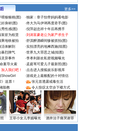
 后
更多>>
喂猕猴桃(图)
·
独家：章子怡带妈妈看电影
好身材(图)
·
佟大为马伊琍再度牵手(图)
秀性感(图)
·
倪萍赵忠祥十年后再携手
服装皆为租赁
·
刘涛富豪老公为家产求生子
颜乘地铁被拍
·
舒淇醉酒瞬间惨被抓拍(图)
做活体解剖
·
实拍漂亮的地摊西施(组图)
的暴烈脾气
·
世界九大罪恶之城(组图)
遇灵异事件
·
李孝利新欢私密视频曝光
成命案导火索
·
孟庭苇可爱儿子最新照(图)
：加入我们吧！
·
点击进入搜狐娱乐影视库
howGirl
·
游戏史上最般配的十对情侣
2》送票！
·
张元首透露戒毒生活
湘胎教
·
令人惊叹太空步下楼方式
密照
王菲小女儿李嫣曝光
酒井法子痛哭谢罪