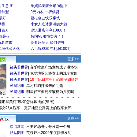
生意 图
·
孕妈妈美腹火爆加盟中
费加盟
·
9元内衣 一折供货
最好
·
轻松创业快乐赚钱
供货
·
小女人吃冰淇淋赚大钱
赚百万
·
冰淇淋店年利108万！
就是火
·
韩国V8服饰卖疯了！
玩具超市
·
高血压病人 如何进补
深埋代替火化
·
六毛钱成本 年利润100万
更多>>
镜头看世界
|
音乐喷泉广场竟然成了淋浴场
镜头看世界
|
克罗地亚公路赛上的洗车女郎
镜头看世界
|
19世纪日本生产恐怖孕妇娃娃
民间纪事
|
黑河打狗打出来的问题
民间纪事
|
明星代言假药应该视为共犯吗
聚会
秘那些美丽“床模”怎样炼成的(组图)
感女郎来洗车！克罗地亚公路赛上的洗车女郎
更多>>
焦点新闻
|
不要迷恋哥，哥只是一个鬼
贴贴图图
|
英媒评出2009年度搞怪发明