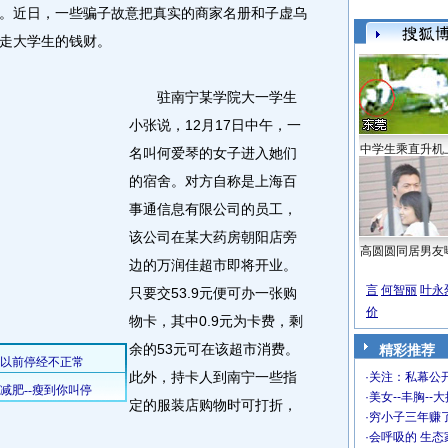
。近日，一些骗子故意把真实的商家名册和子虚乌
走大学生的钱财。
驻南宁某学院大一学生
小张说，12月17日中午，一
中学生乘直升机
名叫何爱琴的女子进入她们
的宿舍。对方自称是上海百
事通信息有限公司的员工，
该公司在某大药房朝阳店旁
高圆圆同居男友
边的万润佳超市即将开业。
言
何智丽
叶永
只要交53.9元便可办一张购
价
物卡，其中0.9元为卡费，剩
余的53元可在该超市消费。
精彩推荐
此外，持卡人到南宁一些指
·
关注：私幕公
·
美女--丰胸--
定的服装店购物时可打折，
·
穷小子三年赚
·
会呼吸的 生态