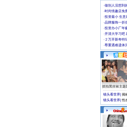
·
做别人没想到的
·
时尚情趣店免
·
投资最小 生意
·
品牌服饰一折
·
投资办小厂年
·
开清大学习吧 
·
２万开新奇特
·
尊重遇难遗体
抓拍黑丝袜主题
镜头看世界
|
揭
镜头看世界
|
性