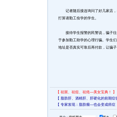
记者随后接连询问了好几家店，老
打算请勤工俭学的学生。
接待学生报警的民警说，骗子往往
于参加勤工助学的心理行骗。学生们
地址是否真实可靠后再付款，让骗子
【
祛斑、祛痘、祛疮—美女宝典！
】
【
脂肪肝、酒精肝、肝硬化的前期症
【
专家发现：脂肪瘤—也会变成癌症