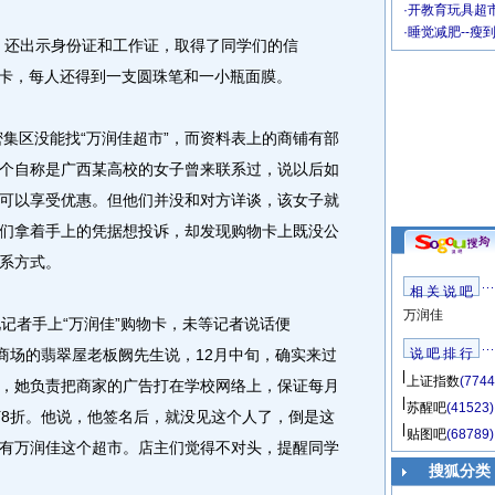
·
开教育玩具超市
·
睡觉减肥--瘦
还出示身份证和工作证，取得了同学们的信
物卡，每人还得到一支圆珠笔和一小瓶面膜。
集区没能找“万润佳超市”，而资料表上的商铺有部
个自称是广西某高校的女子曾来联系过，说以后如
可以享受优惠。但他们并没和对方详谈，该女子就
们拿着手上的凭据想投诉，却发现购物卡上既没公
系方式。
相 关 说 吧
万润佳
者手上“万润佳”购物卡，未等记者说话便
该商场的翡翠屋老板阙先生说，12月中旬，确实来过
说 吧 排 行
上证指数
(7744
，她负责把商家的广告打在学校网络上，保证每月
苏醒吧
(41523)
打8折。他说，他签名后，就没见这个人了，倒是这
贴图吧
(68789)
有万润佳这个超市。店主们觉得不对头，提醒同学
搜狐分类