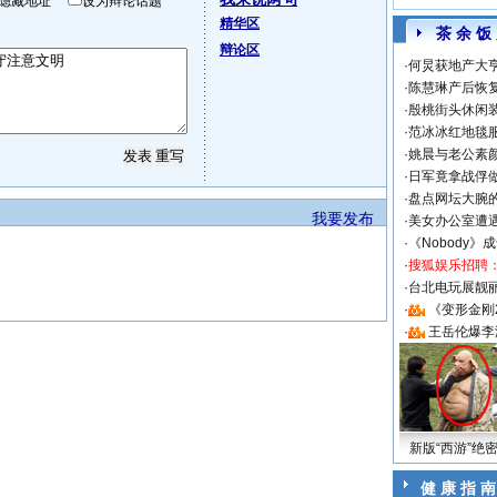
隐藏地址
设为辩论话题
精华区
茶 余 饭
辩论区
·
何炅获地产大亨
·
陈慧琳产后恢复
·
殷桃街头休闲装
·
范冰冰红地毯
·
姚晨与老公素
·
日军竟拿战俘
·
盘点网坛大腕
我要发布
·
美女办公室遭
·
《Nobody》
·
搜狐娱乐招聘
·
台北电玩展靓丽S
·
《变形金刚
·
王岳伦爆李
新版“西游”绝
健 康 指 南