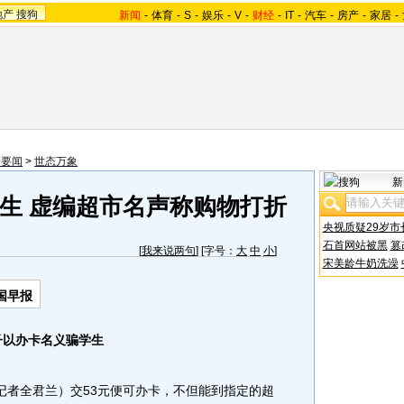
地产
搜狗
新闻
-
体育
-
S
-
娱乐
-
V
-
财经
-
IT
-
汽车
-
房产
-
家居
-
会要闻
>
世态万象
新
生 虚编超市名声称购物打折
央视质疑29岁市
石首网站被黑
篡
[
我来说两句
] [字号：
大
中
小
]
宋美龄牛奶洗澡
国早报
子以办卡名义骗学生
者全君兰）交53元便可办卡，不但能到指定的超