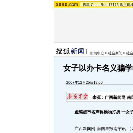
搜狐
ChinaRen
17173
焦点房
新闻中心
>
社会新闻
>
社
女子以办卡名义骗学
2007年12月25日12:00
来源：广西新闻网-南
虚编超市名声称购物打折 一女
广西新闻网-南国早报南宁讯 （记