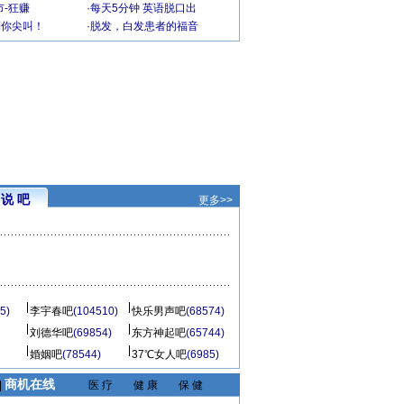
-狂赚
·
每天5分钟 英语脱口出
到你尖叫！
·
脱发，白发患者的福音
说 吧
更多>>
5)
李宇春吧
(104510)
快乐男声吧
(68574)
刘德华吧
(69854)
东方神起吧
(65744)
婚姻吧
(78544)
37℃女人吧
(6985)
商机在线
|
医 疗
健 康
保 健