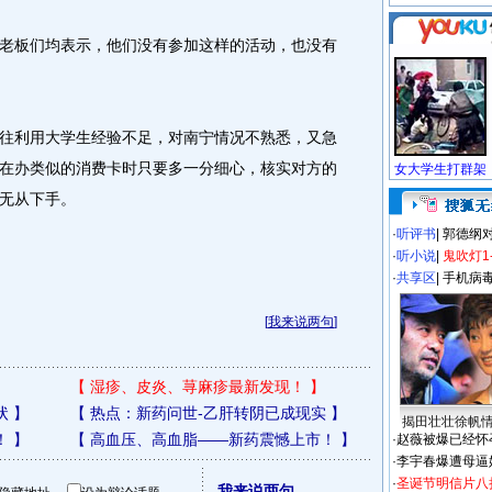
板们均表示，他们没有参加这样的活动，也没有
利用大学生经验不足，对南宁情况不熟悉，又急
在办类似的消费卡时只要多一分细心，核实对方的
无从下手。
·
听评书
|
郭德纲
·
听小说
|
鬼吹灯1
·
共享区
|
手机病
[
我来说两句
]
【
湿疹、皮炎、荨麻疹最新发现！
】
状
】
【
热点：新药问世-乙肝转阴已成现实
】
揭田壮壮徐帆
！
】
【
高血压、高血脂——新药震憾上市！
】
·
赵薇被爆已经怀
·
李宇春爆遭母逼
·
圣诞节明信片八
我来说两句