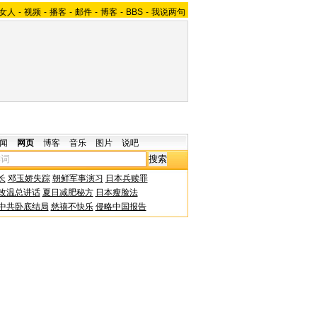
女人
-
视频
-
播客
-
邮件
-
博客
-
BBS
-
我说两句
闻
网页
博客
音乐
图片
说吧
长
邓玉娇失踪
朝鲜军事演习
日本兵赎罪
改温总讲话
夏日减肥秘方
日本瘦脸法
中共卧底结局
慈禧不快乐
侵略中国报告