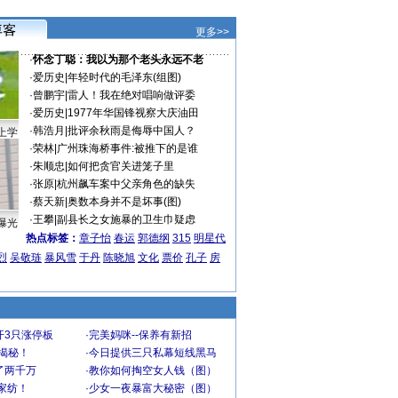
更多>>
·
怀念丁聪：我以为那个老头永远不老
·
爱历史
|
年轻时代的毛泽东(组图)
·
曾鹏宇
|
雷人！我在绝对唱响做评委
·
爱历史
|
1977年华国锋视察大庆油田
·
韩浩月
|
批评余秋雨是侮辱中国人？
上学
·
荣林
|
广州珠海桥事件:被推下的是谁
·
朱顺忠
|
如何把贪官关进笼子里
·
张原
|
杭州飙车案中父亲角色的缺失
·
蔡天新
|
奥数本身并不是坏事(图)
·
王攀
|
副县长之女施暴的卫生巾疑虑
曝光
热点标签：
章子怡
春运
郭德纲
315
明星代
烈
吴敬琏
暴风雪
于丹
陈晓旭
文化
票价
孔子
房
开3只涨停板
·
完美妈咪--保养有新招
大揭秘！
·
今日提供三只私幕短线黑马
了两千万
·
教你如何掏空女人钱（图）
家纺！
·
少女一夜暴富大秘密（图）