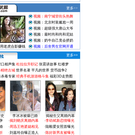
更多>>
对口相声集
杜拉拉升职记
张震讲故事
红楼梦
-精绝古城
世界名著
平凡的世界
货币战争2
毒杀毒专家
经典手机游游格斗集
福彩3D走势图
情史
李冰冰被爆已婚
揭秘生父离婚内幕
孕
·
揭刘晓庆离婚内幕
·
李幼斌新恋情曝光
婚
·
周迅王艳婆媳相见
·
陆毅爱女照首曝光
折
·
刘嘉玲自曝正造人
·
陈好新男友被曝光