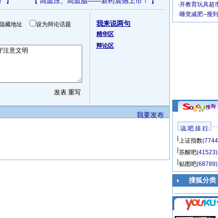
！
】
【
高血压、高血脂——新药震憾上市！
】
·
开教育玩具超市
·
睡觉减肥--瘦
我来说两句
隐藏地址
设为辩论话题
精华区
辩论区
我要发布
说 吧 排 行
上证指数
(7744
苏醒吧
(41523)
贴图吧
(68789)
搜狐分类