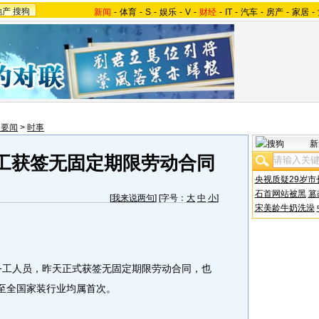
地产
搜狗
新闻
-
体育
-
S
-
娱乐
-
V
-
财经
-
IT
-
汽车
-
房产
-
家居
-
内要闻
>
时事
新
工获签无固定期限劳动合同
央视质疑29岁市
石首网站被黑
篡
[
我来说两句
] [字号：
大
中
小
]
宋美龄牛奶洗澡
务工人员，昨天正式获签无固定期限劳动合同，也
乃至全国家装行业均属首次。