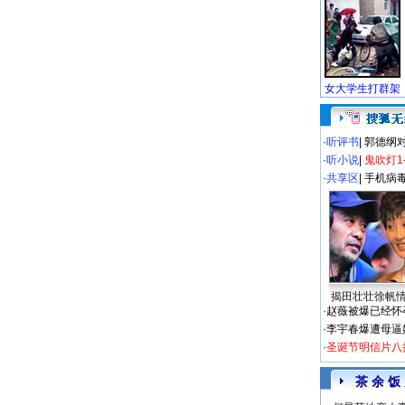
·
听评书
|
郭德纲
·
听小说
|
鬼吹灯1
·
共享区
|
手机病
揭田壮壮徐帆
·
赵薇被爆已经怀
·
李宇春爆遭母逼
·
圣诞节明信片八
茶 余 饭