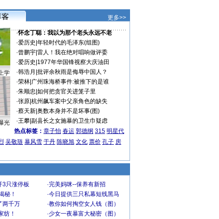
更多>>
·
怀念丁聪：我以为那个老头永远不老
·
爱历史
|
年轻时代的毛泽东(组图)
·
曾鹏宇
|
雷人！我在绝对唱响做评委
·
爱历史
|
1977年华国锋视察大庆油田
·
韩浩月
|
批评余秋雨是侮辱中国人？
上学
·
荣林
|
广州珠海桥事件:被推下的是谁
·
朱顺忠
|
如何把贪官关进笼子里
·
张原
|
杭州飙车案中父亲角色的缺失
·
蔡天新
|
奥数本身并不是坏事(图)
·
王攀
|
副县长之女施暴的卫生巾疑虑
曝光
热点标签：
章子怡
春运
郭德纲
315
明星代
烈
吴敬琏
暴风雪
于丹
陈晓旭
文化
票价
孔子
房
开3只涨停板
·
完美妈咪--保养有新招
大揭秘！
·
今日提供三只私幕短线黑马
了两千万
·
教你如何掏空女人钱（图）
家纺！
·
少女一夜暴富大秘密（图）