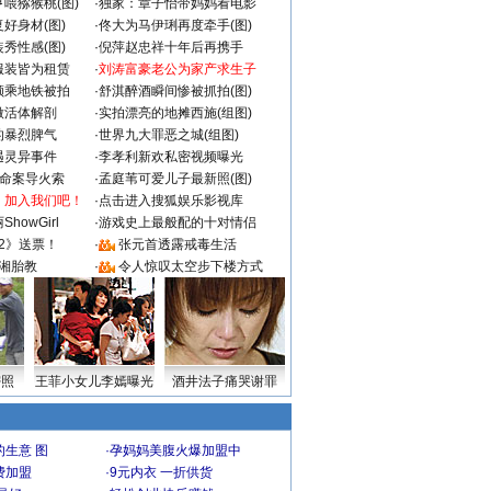
喂猕猴桃(图)
·
独家：章子怡带妈妈看电影
好身材(图)
·
佟大为马伊琍再度牵手(图)
秀性感(图)
·
倪萍赵忠祥十年后再携手
服装皆为租赁
·
刘涛富豪老公为家产求生子
颜乘地铁被拍
·
舒淇醉酒瞬间惨被抓拍(图)
做活体解剖
·
实拍漂亮的地摊西施(组图)
的暴烈脾气
·
世界九大罪恶之城(组图)
遇灵异事件
·
李孝利新欢私密视频曝光
成命案导火索
·
孟庭苇可爱儿子最新照(图)
：加入我们吧！
·
点击进入搜狐娱乐影视库
howGirl
·
游戏史上最般配的十对情侣
2》送票！
·
张元首透露戒毒生活
湘胎教
·
令人惊叹太空步下楼方式
密照
王菲小女儿李嫣曝光
酒井法子痛哭谢罪
生意 图
·
孕妈妈美腹火爆加盟中
费加盟
·
9元内衣 一折供货