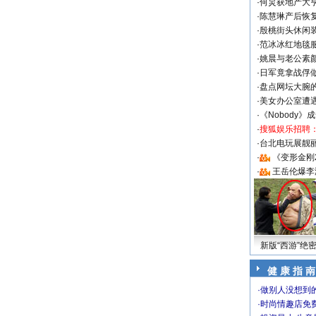
·
何炅获地产大亨
·
陈慧琳产后恢复
·
殷桃街头休闲装
·
范冰冰红地毯
·
姚晨与老公素
·
日军竟拿战俘
·
盘点网坛大腕
·
美女办公室遭
·
《Nobody》
·
搜狐娱乐招聘
·
台北电玩展靓丽S
·
《变形金刚
·
王岳伦爆李
新版“西游”绝
健 康 指 南
·
做别人没想到的
·
时尚情趣店免