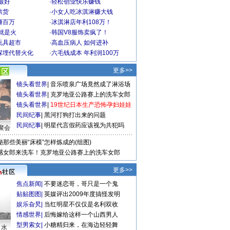
最好
·
轻松创业快乐赚钱
供货
·
小女人吃冰淇淋赚大钱
赚百万
·
冰淇淋店年利108万！
就是火
·
韩国V8服饰卖疯了！
玩具超市
·
高血压病人 如何进补
深埋代替火化
·
六毛钱成本 年利润100万
更多>>
镜头看世界
|
音乐喷泉广场竟然成了淋浴场
镜头看世界
|
克罗地亚公路赛上的洗车女郎
镜头看世界
|
19世纪日本生产恐怖孕妇娃娃
民间纪事
|
黑河打狗打出来的问题
民间纪事
|
明星代言假药应该视为共犯吗
聚会
秘那些美丽“床模”怎样炼成的(组图)
感女郎来洗车！克罗地亚公路赛上的洗车女郎
更多>>
焦点新闻
|
不要迷恋哥，哥只是一个鬼
贴贴图图
|
英媒评出2009年度搞怪发明
娱乐旮旯
|
当红明星不仅仅是名利双收
情感世界
|
后悔嫁给这样一个山西男人
型男索女
|
小糖精归来，在海边轻轻舞
口水