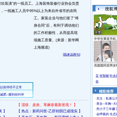
欣装潢”的一线员工。上海装饰装修行业协会负责
名，一线施工人员中95%以上为来自外省市的农民
工。
家装企业与他们签了“终
身合同”后，有利于调动他们
的工作积极性，从而提高现
中学生乘直升机
场施工质量。(来源：新华网
上海频道)
[
我来说两句
]
高圆圆同居男友
言
何智丽
叶永
价
精彩推荐
·
关注：私幕公
·
美女--丰胸--
【
湿疹、皮炎、荨麻疹最新发现！
】
·
穷小子三年赚
状
】
【
热点：新药问世-乙肝转阴已成现实
】
·
会呼吸的 生态