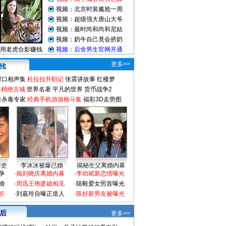
更多>>
对口相声集
杜拉拉升职记
张震讲故事
红楼梦
-精绝古城
世界名著
平凡的世界
货币战争2
毒杀毒专家
经典手机游游格斗集
福彩3D走势图
情史
李冰冰被爆已婚
揭秘生父离婚内幕
孕
·
揭刘晓庆离婚内幕
·
李幼斌新恋情曝光
婚
·
周迅王艳婆媳相见
·
陆毅爱女照首曝光
折
·
刘嘉玲自曝正造人
·
陈好新男友被曝光
 后
更多>>