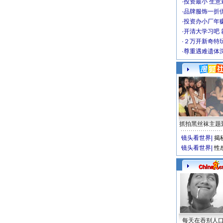
·
投资最小 生意
·
品牌服饰一折
·
投资办小厂年
·
开清大学习吧 
·
２万开新奇特
·
尊重遇难遗体
抓拍黑丝袜主题
镜头看世界
|
揭
镜头看世界
|
性
每天在吞别人