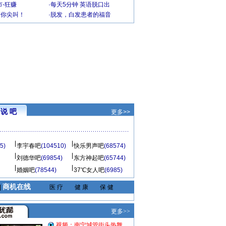
-狂赚
·
每天5分钟 英语脱口出
到你尖叫！
·
脱发，白发患者的福音
说 吧
更多>>
5)
李宇春吧
(104510)
快乐男声吧
(68574)
刘德华吧
(69854)
东方神起吧
(65744)
婚姻吧
(78544)
37℃女人吧
(6985)
商机在线
|
医 疗
健 康
保 健