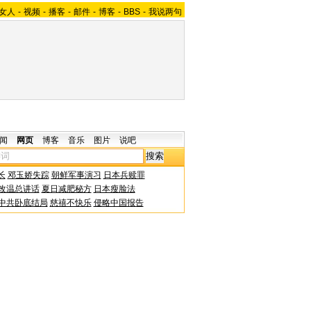
女人
-
视频
-
播客
-
邮件
-
博客
-
BBS
-
我说两句
闻
网页
博客
音乐
图片
说吧
长
邓玉娇失踪
朝鲜军事演习
日本兵赎罪
改温总讲话
夏日减肥秘方
日本瘦脸法
中共卧底结局
慈禧不快乐
侵略中国报告