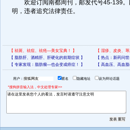
欢迎订阅南都周刊，邮发代号45-139。
明，违者追究法律责任。
【
祛斑、祛痘、祛疮—美女宝典！
】
【
湿疹、皮炎、荨
【
脂肪肝、酒精肝、肝硬化的前期症状
】
【
热点：新药问世
【
专家发现：脂肪瘤—也会变成癌症！
】
【
高血压、高血脂
用户：
匿名
隐藏地址
设为辩论话题
*搜狗拼音输入法，中文处理专家>>