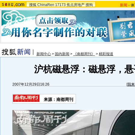
搜狐
ChinaRen
17173
焦点房地产
搜狗
新闻
-
体
新闻中心
>
国内新闻
>
《南都周刊》
>
精彩报道
沪杭磁悬浮：磁悬浮，悬
2007年12月29日16:26
[
我来
来源：南都周刊