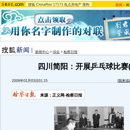
搜狐
ChinaRen
17173
焦点房地产
搜狗
新闻
-
体
新闻中心
>
综合
>
检察日报
四川简阳：开展乒乓球比赛(
2008年01月03日01:15
[
我来说
来源：正义网-检察日报