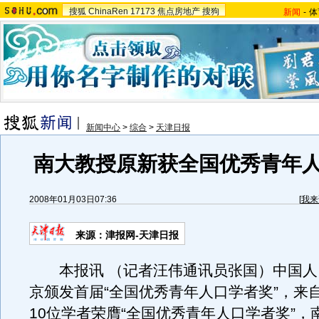
搜狐
ChinaRen
17173
焦点房地产
搜狗
新闻
-
体
新闻中心
>
综合
>
天津日报
南大教授原新获全国优秀青年
2008年01月03日07:36
[
我来
来源：津报网-天津日报
本报讯 （记者汪伟通讯员张国）中国人
京颁发首届“全国优秀青年人口学者奖”，来
10位学者荣膺“全国优秀青年人口学者奖”，