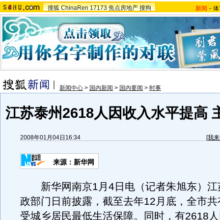
搜狐
ChinaRen
17173
焦点房地产
搜狗
新闻
-
体
新闻中心
>
国内新闻
>
国内要闻
>
时事
江苏泰州2618人因收入水平提高
2008年01月04日16:34
[
我来
来源：新华网
新华网南京1月4日电（记者朱旭东）江
政部门日前披露，截至去年12月底，全市共
受城乡居民最低生活保障。同时，有2618