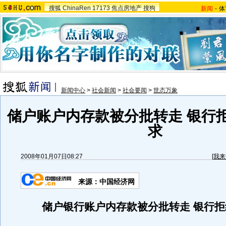
搜狐
ChinaRen
17173
焦点房地产
搜狗
新闻
-
体
新闻中心
>
社会新闻
>
社会要闻
>
世态万象
储户账户内存款被分批转走 银行
求
2008年01月07日08:27
[
我来
来源：中国经济网
储户银行账户内存款被分批转走 银行