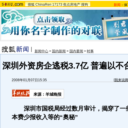
搜狐
ChinaRen
17173
焦点房地产
搜狗
新闻
-
体
新闻中心
>
国内新闻
>
国内要闻
>
时事
深圳外资房企逃税3.7亿 普遍以
2008年01月07日15:35
[
我来说
来源：羊城晚报
深圳市国税局经过数月审计，揭穿了一
本费少报收入等的“奥秘”