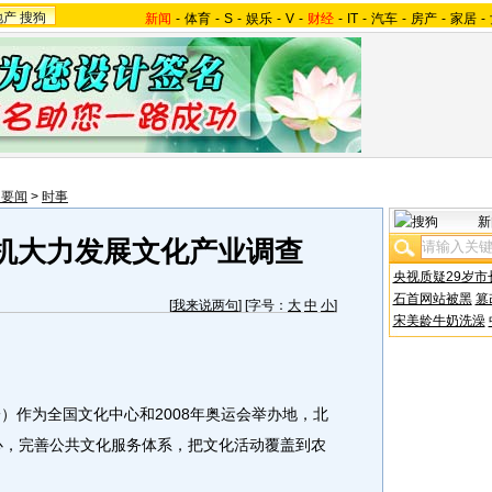
地产
搜狗
新闻
-
体育
-
S
-
娱乐
-
V
-
财经
-
IT
-
汽车
-
房产
-
家居
-
内要闻
>
时事
新
机大力发展文化产业调查
央视质疑29岁市
石首网站被黑
篡
[
我来说两句
] [字号：
大
中
小
]
宋美龄牛奶洗澡
作为全国文化中心和2008年奥运会举办地，北
重心，完善公共文化服务体系，把文化活动覆盖到农