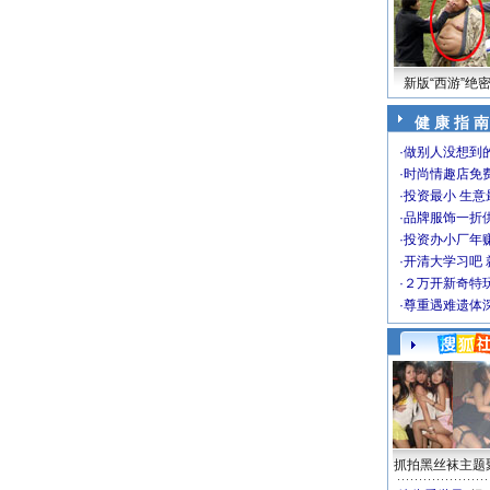
新版“西游”绝
健 康 指 南
·
做别人没想到的
·
时尚情趣店免
·
投资最小 生意
·
品牌服饰一折
·
投资办小厂年
·
开清大学习吧 
·
２万开新奇特
·
尊重遇难遗体
抓拍黑丝袜主题