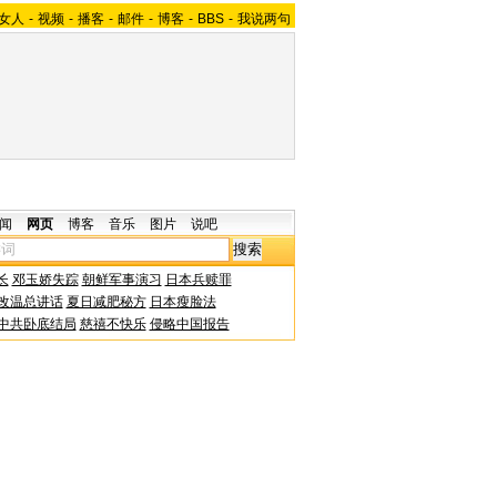
女人
-
视频
-
播客
-
邮件
-
博客
-
BBS
-
我说两句
闻
网页
博客
音乐
图片
说吧
长
邓玉娇失踪
朝鲜军事演习
日本兵赎罪
改温总讲话
夏日减肥秘方
日本瘦脸法
中共卧底结局
慈禧不快乐
侵略中国报告