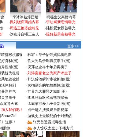
情史
李冰冰被爆已婚
揭秘生父离婚内幕
孕
·
揭刘晓庆离婚内幕
·
李幼斌新恋情曝光
婚
·
周迅王艳婆媳相见
·
陆毅爱女照首曝光
折
·
刘嘉玲自曝正造人
·
陈好新男友被曝光
 后
更多>>
喂猕猴桃(图)
·
独家：章子怡带妈妈看电影
好身材(图)
·
佟大为马伊琍再度牵手(图)
秀性感(图)
·
倪萍赵忠祥十年后再携手
服装皆为租赁
·
刘涛富豪老公为家产求生子
颜乘地铁被拍
·
舒淇醉酒瞬间惨被抓拍(图)
做活体解剖
·
实拍漂亮的地摊西施(组图)
的暴烈脾气
·
世界九大罪恶之城(组图)
遇灵异事件
·
李孝利新欢私密视频曝光
成命案导火索
·
孟庭苇可爱儿子最新照(图)
：加入我们吧！
·
点击进入搜狐娱乐影视库
howGirl
·
游戏史上最般配的十对情侣
2》送票！
·
张元首透露戒毒生活
湘胎教
·
令人惊叹太空步下楼方式