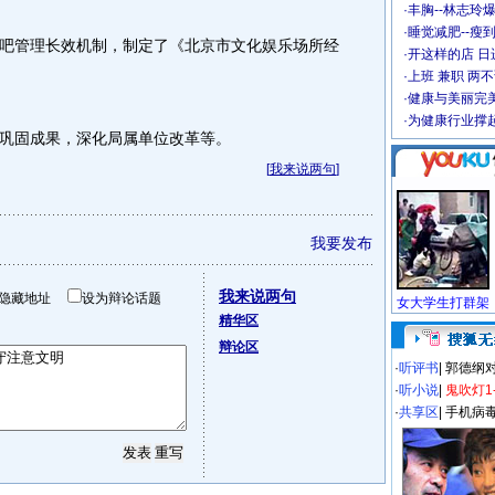
·
丰胸--林志玲
·
睡觉减肥--瘦到
管理长效机制，制定了《北京市文化娱乐场所经
·
开这样的店 日进
·
上班 兼职 两
·
健康与美丽完
·
为健康行业撑
固成果，深化局属单位改革等。
[
我来说两句
]
我要发布
我来说两句
隐藏地址
设为辩论话题
精华区
辩论区
·
听评书
|
郭德纲
·
听小说
|
鬼吹灯1
·
共享区
|
手机病