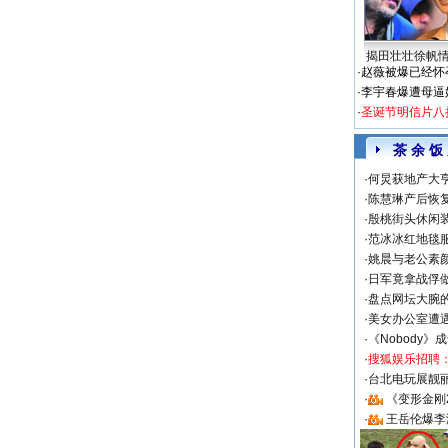
揭田壮壮徐帆
·
赵薇被爆已经怀
·
李宇春爆遭母逼
·
圣诞节明信片八
茶 余 饭
·
何炅获地产大亨
·
陈慧琳产后恢复
·
殷桃街头休闲装
·
范冰冰红地毯
·
姚晨与老公素
·
日军竟拿战俘
·
盘点网坛大腕
·
美女办公室遭
·
《Nobody》
·
搜狐娱乐招聘
·
台北电玩展靓丽S
·
《变形金刚
·
王岳伦爆李