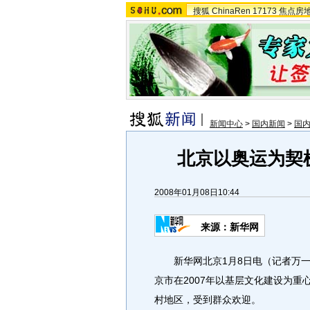
搜狐
ChinaRen
17173
焦点房
新闻中心
>
国内新闻
>
国
北京以奥运为契
2008年01月08日10:44
来源：新华网
新华网北京1月8日电（记者万一）
京市在2007年以基层文化建设为
村地区，受到群众欢迎。