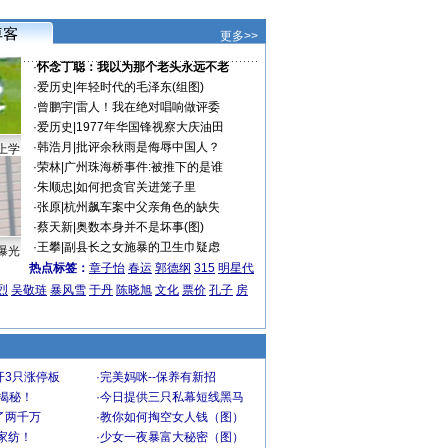
更多>>
·
怀念丁聪：我以为那个老头永远不老
·
爱历史
|
年轻时代的毛泽东(组图)
·
曾鹏宇
|
雷人！我在绝对唱响做评委
·
爱历史
|
1977年华国锋视察大庆油田
·
韩浩月
|
批评余秋雨是侮辱中国人？
上学
·
荣林
|
广州珠海桥事件:被推下的是谁
·
朱顺忠
|
如何把贪官关进笼子里
·
张原
|
杭州飙车案中父亲角色的缺失
·
蔡天新
|
奥数本身并不是坏事(图)
·
王攀
|
副县长之女施暴的卫生巾疑虑
曝光
热点标签：
章子怡
春运
郭德纲
315
明星代
烈
吴敬琏
暴风雪
于丹
陈晓旭
文化
票价
孔子
房
开3只涨停板
·
完美妈咪--保养有新招
大揭秘！
·
今日提供三只私幕短线黑马
了两千万
·
教你如何掏空女人钱（图）
家纺！
·
少女一夜暴富大秘密（图）