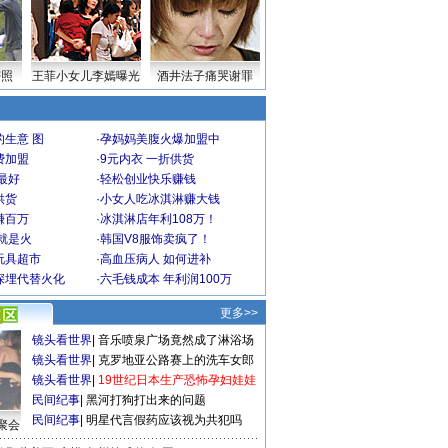
密照
王菲小女儿李嫣曝光
酒井法子痛哭谢罪
生意 图
·
孕妈妈美腹火爆加盟中
费加盟
·
9元内衣 一折供货
最好
·
轻松创业快乐赚钱
供货
·
小女人吃冰淇淋赚大钱
赚百万
·
冰淇淋店年利108万！
就是火
·
韩国V8服饰卖疯了！
玩具超市
·
高血压病人 如何进补
深埋代替火化
·
六毛钱成本 年利润100万
更多>>
镜头看世界
|
音乐喷泉广场竟然成了淋浴场
镜头看世界
|
克罗地亚公路赛上的洗车女郎
镜头看世界
|
19世纪日本生产恐怖孕妇娃娃
民间纪事
|
黑河打狗打出来的问题
民间纪事
|
明星代言假药应该视为共犯吗
聚会