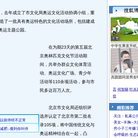
去年成立了市文化局奥运文化活动协调小组，重
造了一批具有奥运特色的文化活动场所，包括建成
和奥运主题公园。
中学生乘直升机
在为期23天的第五届北
京奥林匹克文化节活动期
间，共举办群众文化体育活
动、奥运文化广场、青少年
高圆圆同居男友
活动等110余项活动，参与市
言
何智丽
叶永
民多达百万人次。
价
北京市文化局还组织评
精彩推荐
选并认定了北京市第二批名
·
关注：私幕公
·
美女--丰胸--
录105项，将中国传统文化与
·
穷小子三年赚
奥运精神结合在一起，凸
·
会呼吸的 生态