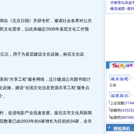
·
开教育玩具超市
·
睡觉减肥--瘦
在《北京日报》开辟专栏，邀请社会各界对公共
民文化需求，以此来确定2008年基层文化工作预
亿元，用于为基层建设文化设施，购买文化设
和“共享工程”服务网络，总计建成公共图书馆计
相 关 说 吧
王珠
化设施，建设“全国文化信息资源共享工程”服务点
个。
说 吧 排 行
上证指数
(7744
苏醒吧
(41523)
，促进电影产业迅速发展。据北京市文化局新闻
贴图吧
(68789)
数量已由2003年的4家增长为目前的34家，全市
搜狐商机