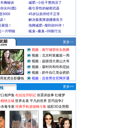
爆丰胸秘诀
·
减肥--小肚子赘肉没了
你尖叫(图)
·
吸引异性的秘密武器
3000
·
45岁以前停经不正常
不误！
·
解决脸黄脾虚腰痛良方
美展现！
·
泡脚减肥--瘦到你叫停！
起一片明镜
·
狐臭--腋臭--09新疗法
更多>>
对口相声集
杜拉拉升职记
张震讲故事
红楼梦
-精绝古城
世界名著
平凡的世界
货币战争2
毒杀毒专家
经典手机游游格斗集
福彩3D走势图