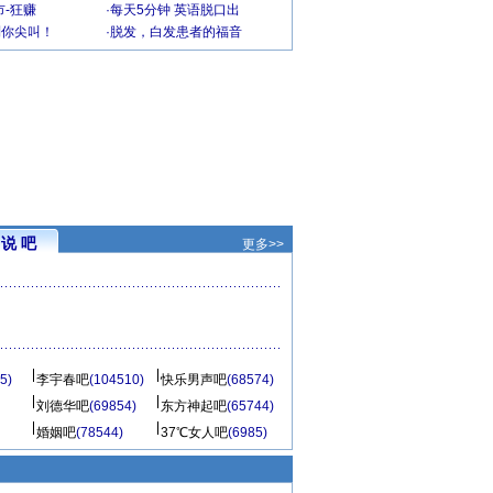
-狂赚
·
每天5分钟 英语脱口出
到你尖叫！
·
脱发，白发患者的福音
说 吧
更多>>
5)
李宇春吧
(104510)
快乐男声吧
(68574)
刘德华吧
(69854)
东方神起吧
(65744)
婚姻吧
(78544)
37℃女人吧
(6985)