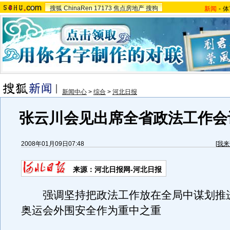
搜狐
ChinaRen
17173
焦点房地产
搜狗
新闻
-
体
新闻中心
>
综合
>
河北日报
张云川会见出席全省政法工作会议
2008年01月09日07:48
[
我来
来源：河北日报网-河北日报
强调坚持把政法工作放在全局中谋划推
奥运会外围安全作为重中之重