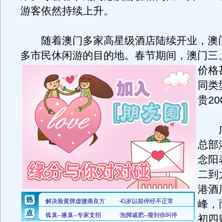
游客依然持续上升。
随着澳门多家高星级酒店陆续开业，澳
多市民休闲游的目的地。
春节期间，澳门三
价格
同类
贵20
广
总部
念阳
二到
港酒
峰，
初四