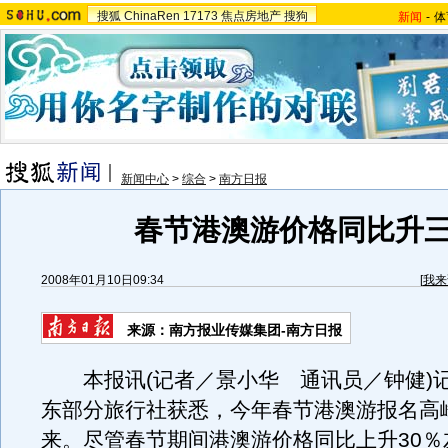
搜狐
ChinaRen
17173
焦点房地产
搜狗
新闻
-
体
新闻中心
>
综合
>
南方日报
春节港澳游价格同比升
2008年01月10日09:34
[
我来
来源：南方报业传媒集团-南方日报
本报讯(记者／景小华 通讯员／钟健)
东部分旅行社获悉，今年春节港澳游报名高
来。尽管春节期间港澳游价格同比上升30％