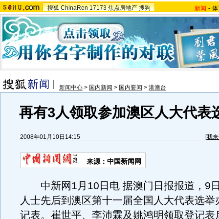
搜狐
ChinaRen
17173
焦点房地产
搜狗
新闻
-
体
新闻中心
>
国内新闻
>
国内要闻
>
港澳台
再有3人领取参加澳区人大代表
2008年01月10日14:15
[
我来
来源：中国新闻网
中新网1月10日电 据澳门日报报道，9
人士先后到澳区第十一届全国人大代表选举
记表。崔世平、李沛霖及姚鸿明领取登记表