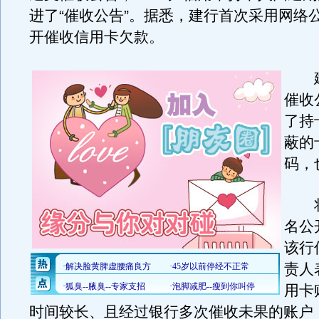
进了“催收公告”。据悉，建行首次采用网络
开催收信用卡欠款。
建
催收
了持
蔽的
码，
将
名公
该行
责人
用卡
时间较长、且经过银行多次催收未果的账户