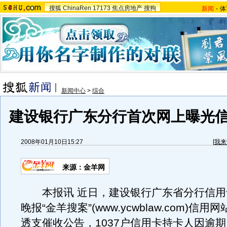
搜狐
ChinaRen
17173
焦点房地产
搜狗
新闻
-
体
新闻中心
>
综合
建设银行广东分行首次网上曝光
2008年01月10日15:27
[
我来
来源：金羊网
本报讯 近日，建设银行广东省分行信用
晚报“金羊搜案”(www.ycwblaw.com)信
透支催收公告，1037户信用卡持卡人因逾