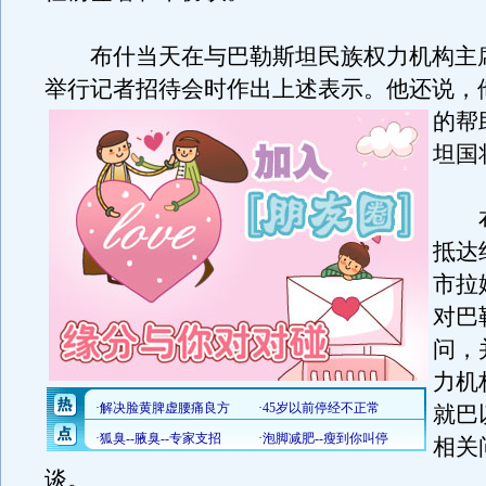
布什当天在与巴勒斯坦民族权力机构主
举行记者招待会时作出上述表示。
他还说，
的帮
坦国
布什
抵达
市拉
对巴
问，
力机
就巴
相关
谈。