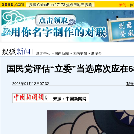
搜狐
ChinaRen
17173
焦点房地产
搜狗
新闻
-
体
新闻中心
>
国内新闻
>
国内要闻
>
港澳台
国民党评估“立委”当选席次应在6
2008年01月12日07:32
[
我来
来源：中国新闻网