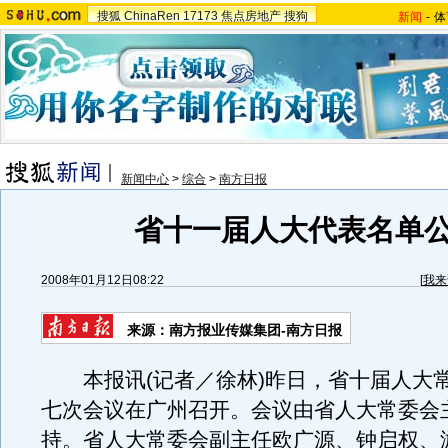
搜狐
ChinaRen
17173
焦点房地产
搜狗
新闻
-
体
新闻中心
>
综合
>
南方日报
省十一届人大代表名单
2008年01月12日08:22
[
我来
来源：南方报业传媒集团-南方日报
本报讯(记者／徐林)昨日，省十届人大
七次会议在广州召开。会议由省人大常委会
持。省人大常委会副主任欧广源、钟启权、