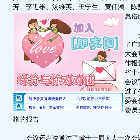
芳、李近维、汤维英、王宁生、黄伟鸿、陈
惠俗
会
了广
大会
作报
省十
会议
过了
委会
委员
格的报告。
会议还表决通过了省十一届人大一次会