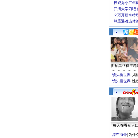
·
投资办小厂年
·
开清大学习吧 
·
２万开新奇特
·
尊重遇难遗体
抓拍黑丝袜主题
镜头看世界
|
揭
镜头看世界
|
性
每天在吞别人
漂在海外
|
为什