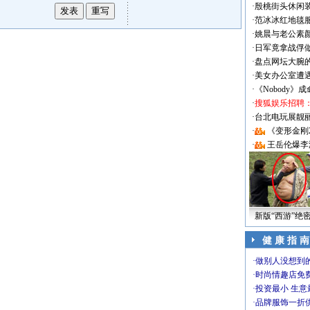
·
殷桃街头休闲装
·
范冰冰红地毯
·
姚晨与老公素
·
日军竟拿战俘
·
盘点网坛大腕
·
美女办公室遭
·
《Nobody》
·
搜狐娱乐招聘
·
台北电玩展靓丽Sh
·
《变形金刚
·
王岳伦爆李
新版“西游”绝
健 康 指 南
·
做别人没想到的
·
时尚情趣店免
·
投资最小 生意
·
品牌服饰一折