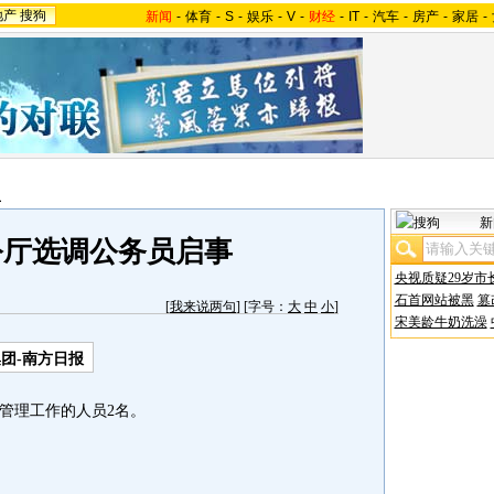
地产
搜狗
新闻
-
体育
-
S
-
娱乐
-
V
-
财经
-
IT
-
汽车
-
房产
-
家居
-
报
新
公厅选调公务员启事
央视质疑29岁市
石首网站被黑
篡
[
我来说两句
] [字号：
大
中
小
]
宋美龄牛奶洗澡
团-南方日报
理工作的人员2名。