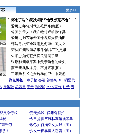
更多>>
·
怀念丁聪：我以为那个老头永远不老
·
爱历史
|
年轻时代的毛泽东(组图)
·
曾鹏宇
|
雷人！我在绝对唱响做评委
·
爱历史
|
1977年华国锋视察大庆油田
上学
·
韩浩月
|
批评余秋雨是侮辱中国人？
·
荣林
|
广州珠海桥事件:被推下的是谁
·
朱顺忠
|
如何把贪官关进笼子里
·
张原
|
杭州飙车案中父亲角色的缺失
·
蔡天新
|
奥数本身并不是坏事(图)
·
王攀
|
副县长之女施暴的卫生巾疑虑
曝光
热点标签：
章子怡
春运
郭德纲
315
明星代
烈
吴敬琏
暴风雪
于丹
陈晓旭
文化
票价
孔子
房
开3只涨停板
·
完美妈咪--保养有新招
大揭秘！
·
今日提供三只私幕短线黑马
了两千万
·
教你如何掏空女人钱（图）
家纺！
·
少女一夜暴富大秘密（图）