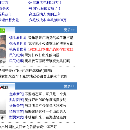
赚百万
·
冰淇淋店年利108万！
就是火
·
韩国V8服饰卖疯了！
玩具超市
·
高血压病人 如何进补
深埋代替火化
·
六毛钱成本 年利润100万
更多>>
镜头看世界
|
音乐喷泉广场竟然成了淋浴场
镜头看世界
|
克罗地亚公路赛上的洗车女郎
镜头看世界
|
19世纪日本生产恐怖孕妇娃娃
民间纪事
|
黑河打狗打出来的问题
民间纪事
|
明星代言假药应该视为共犯吗
聚会
秘那些美丽“床模”怎样炼成的(组图)
感女郎来洗车！克罗地亚公路赛上的洗车女郎
更多>>
焦点新闻
|
不要迷恋哥，哥只是一个鬼
贴贴图图
|
英媒评出2009年度搞怪发明
娱乐旮旯
|
当红明星不仅仅是名利双收
情感世界
|
后悔嫁给这样一个山西男人
型男索女
|
小糖精归来，在海边轻轻舞
口水
么出过国的人回来之后都会说中国不好