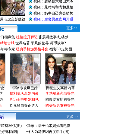
更多>>
对口相声集
杜拉拉升职记
张震讲故事
红楼梦
-精绝古城
世界名著
平凡的世界
货币战争2
毒杀毒专家
经典手机游游格斗集
福彩3D走势图
情史
李冰冰被爆已婚
揭秘生父离婚内幕
孕
·
揭刘晓庆离婚内幕
·
李幼斌新恋情曝光
婚
·
周迅王艳婆媳相见
·
陆毅爱女照首曝光
折
·
刘嘉玲自曝正造人
·
陈好新男友被曝光
 后
更多>>
喂猕猴桃(图)
·
独家：章子怡带妈妈看电影
好身材(图)
·
佟大为马伊琍再度牵手(图)