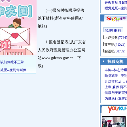
·
开教育玩具超市
·
睡觉减肥--瘦
(一)报名时按顺序提供
以下材料(所有材料使用A4
纸张)：
说 吧 排 行
上证指数
(7744
1.报名登记表(从广东省
苏醒吧
(41523)
人民政府应急管理办公室网
贴图吧
(68789)
站www.gdemo.gov.cn 下
搜狐商机
载)；
·
丰胸--林志玲
·
睡觉减肥--瘦到
·
开这样的店 日进
·
上班 兼职 两
·
健康与美丽完
·
为健康行业撑