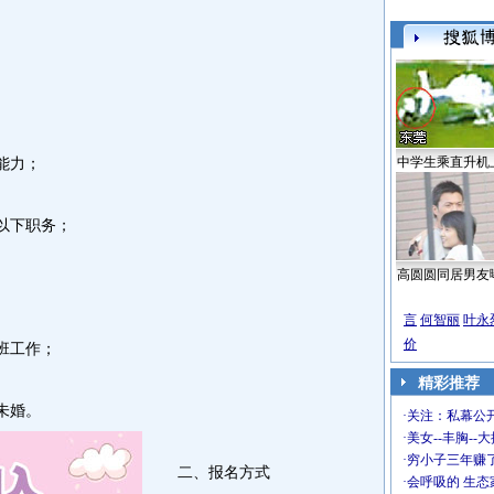
中学生乘直升机
能力；
以下职务；
高圆圆同居男友
言
何智丽
叶永
价
班工作；
精彩推荐
未婚。
·
关注：私幕公
·
美女--丰胸--
·
穷小子三年赚
二、报名方式
·
会呼吸的 生态