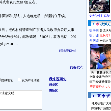
料或发表的文稿3篇左右。
来面谈和测试，人选确定后，办理转任手续。
31日，报名材料请寄到广东省人民政府办公厅人事
·
听评书
|
郭德纲
·
听小说
|
鬼吹灯1
3号楼304，邮政编码：510031，联系电话：020
·
共享区
|
手机病
.gov.cn 。
[
我来说两句
]
我要发布
揭田壮壮徐帆
·
赵薇被爆已经怀
我来说两句
隐藏地址
设为辩论话题
·
李宇春爆遭母逼
精华区
·
圣诞节明信片八
辩论区
茶 余 饭
·
何炅获地产大亨
·
陈慧琳产后恢复