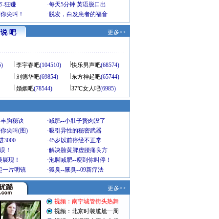
-狂赚
·
每天5分钟 英语脱口出
到你尖叫！
·
脱发，白发患者的福音
说 吧
更多>>
5)
李宇春吧
(104510)
快乐男声吧
(68574)
刘德华吧
(69854)
东方神起吧
(65744)
婚姻吧
(78544)
37℃女人吧
(6985)
爆丰胸秘诀
·
减肥--小肚子赘肉没了
你尖叫(图)
·
吸引异性的秘密武器
3000
·
45岁以前停经不正常
不误！
·
解决脸黄脾虚腰痛良方
美展现！
·
泡脚减肥--瘦到你叫停！
起一片明镜
·
狐臭--腋臭--09新疗法