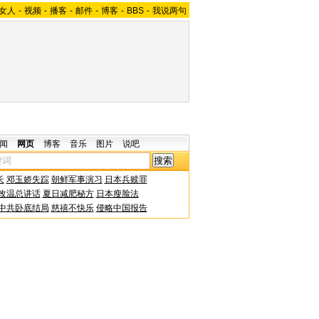
女人
-
视频
-
播客
-
邮件
-
博客
-
BBS
-
我说两句
闻
网页
博客
音乐
图片
说吧
长
邓玉娇失踪
朝鲜军事演习
日本兵赎罪
改温总讲话
夏日减肥秘方
日本瘦脸法
中共卧底结局
慈禧不快乐
侵略中国报告