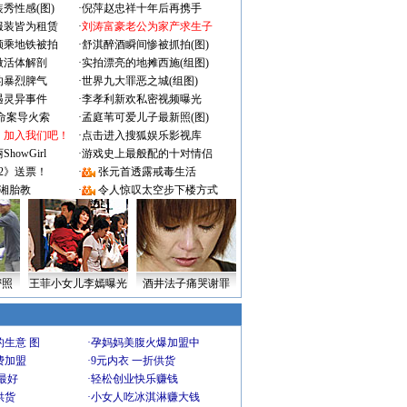
秀性感(图)
·
倪萍赵忠祥十年后再携手
服装皆为租赁
·
刘涛富豪老公为家产求生子
颜乘地铁被拍
·
舒淇醉酒瞬间惨被抓拍(图)
做活体解剖
·
实拍漂亮的地摊西施(组图)
的暴烈脾气
·
世界九大罪恶之城(组图)
遇灵异事件
·
李孝利新欢私密视频曝光
成命案导火索
·
孟庭苇可爱儿子最新照(图)
：加入我们吧！
·
点击进入搜狐娱乐影视库
owGirl
·
游戏史上最般配的十对情侣
2》送票！
·
张元首透露戒毒生活
湘胎教
·
令人惊叹太空步下楼方式
密照
王菲小女儿李嫣曝光
酒井法子痛哭谢罪
生意 图
·
孕妈妈美腹火爆加盟中
费加盟
·
9元内衣 一折供货
最好
·
轻松创业快乐赚钱
供货
·
小女人吃冰淇淋赚大钱