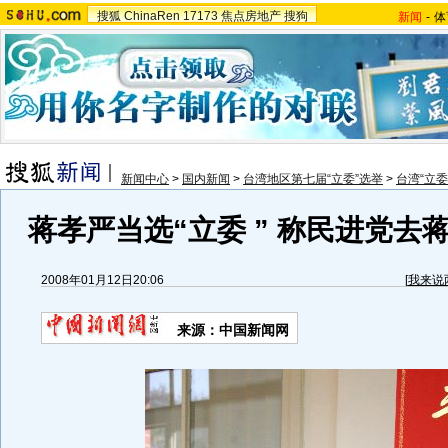
搜狐
ChinaRen
17173
焦点房地产
搜狗
新闻
-
体
新闻中心
>
国内新闻
>
台湾地区第七届“立委”选举
>
台湾“立委
蒋孝严当选“立委 ” 称民进党去蒋
2008年01月12日20:06
[
我来说
来源：中国新闻网