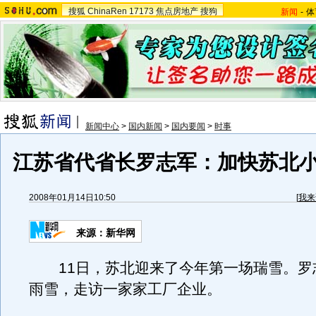
搜狐
ChinaRen
17173
焦点房地产
搜狗
新闻
-
体
新闻中心
>
国内新闻
>
国内要闻
>
时事
江苏省代省长罗志军：加快苏北
2008年01月14日10:50
[
我来
来源：新华网
11日，苏北迎来了今年第一场瑞雪。罗
雨雪，走访一家家工厂企业。