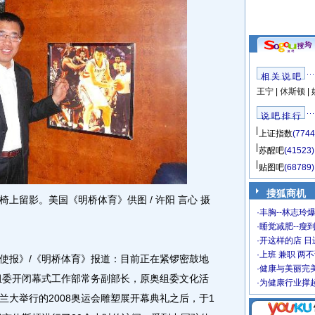
相 关 说 吧
王宁
|
休斯顿
|
说 吧 排 行
上证指数
(7744
苏醒吧
(41523)
贴图吧
(68789)
搜狐商机
留影。美国《明桥体育》供图 / 许阳 言心 摄
·
丰胸--林志玲
·
睡觉减肥--瘦到
·
开这样的店 日进
·
上班 兼职 两
使报》/《明桥体育》报道：目前正在紧锣密鼓地
·
健康与美丽完
奥组委开闭幕式工作部常务副部长，原奥组委文化活
·
为健康行业撑
兰大举行的2008奥运会雕塑展开幕典礼之后，于1