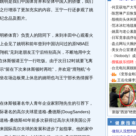
姚明是我们中国体育界和全体中国人的骄傲，我们
·
何炅获地产大亨
之行增添了更加充实的内容。王宁一行还参观了姚
·
陈慧琳产后恢复
纪念品及图片。
·
殷桃街头休闲装
·
范冰冰红地毯
·
姚晨与老公素
桥体育》负责人的陪同下，来到丰田中心观看火
·
日军竟拿战俘
上会见了姚明和前年曾到中国访问过的原NBA巨
·
盘点网坛大腕
·
美女办公室遭
滑翔机”见到老朋友王宁后特别高兴，不断地用中文
·
《Nobody》
要在休斯顿请王宁一行吃饭。由于次日12时就要飞离
·
搜狐娱乐招聘
·
台北电玩展靓丽S
“留在下次来休斯顿时再吃”，并欢迎“滑翔机”今
·
《变形金刚
坐在场边板凳上休息的姚明也与王宁部长热情握手
·
王岳伦爆李
休斯顿著名华人青年企业家郭翔先生的引荐下，
名的高尔夫球星道格-桑德斯(DougSanders)
新版“西游”绝
道格-桑德斯40年前多次获得过高尔夫球美国公开
健 康 指 南
来国际高尔夫球的发展和进步了如指掌。他的家中
·
做别人没想到的