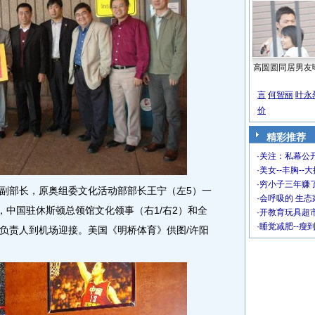
高圆圆同居男友
言
何智丽
叶永
价
精彩推荐
·
关注：私幕公
·
美女--丰胸--
·
穷小子三年赚
部长，原奥组委文化活动部部长王宁（左5）一
·
会呼吸的 生态
，中国驻休斯顿总领馆文化领事（右1/右2）和全
·
开教育玩具超市
·
睡觉减肥--瘦
负责人到机场迎接。美国《明桥体育》供图/许阳