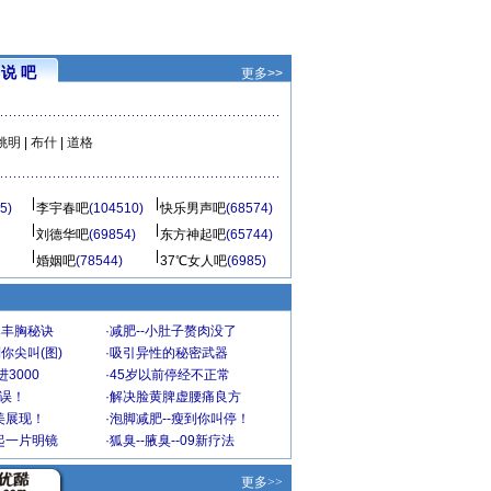
说 吧
更多>>
姚明
|
布什
|
道格
5)
李宇春吧
(104510)
快乐男声吧
(68574)
刘德华吧
(69854)
东方神起吧
(65744)
婚姻吧
(78544)
37℃女人吧
(6985)
爆丰胸秘诀
·
减肥--小肚子赘肉没了
你尖叫(图)
·
吸引异性的秘密武器
3000
·
45岁以前停经不正常
不误！
·
解决脸黄脾虚腰痛良方
美展现！
·
泡脚减肥--瘦到你叫停！
起一片明镜
·
狐臭--腋臭--09新疗法