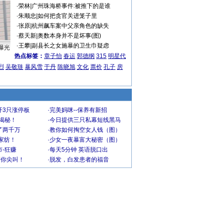
·
荣林
|
广州珠海桥事件:被推下的是谁
·
朱顺忠
|
如何把贪官关进笼子里
·
张原
|
杭州飙车案中父亲角色的缺失
·
蔡天新
|
奥数本身并不是坏事(图)
·
王攀
|
副县长之女施暴的卫生巾疑虑
曝光
热点标签：
章子怡
春运
郭德纲
315
明星代
烈
吴敬琏
暴风雪
于丹
陈晓旭
文化
票价
孔子
房
开3只涨停板
·
完美妈咪--保养有新招
大揭秘！
·
今日提供三只私幕短线黑马
了两千万
·
教你如何掏空女人钱（图）
家纺！
·
少女一夜暴富大秘密（图）
-狂赚
·
每天5分钟 英语脱口出
到你尖叫！
·
脱发，白发患者的福音