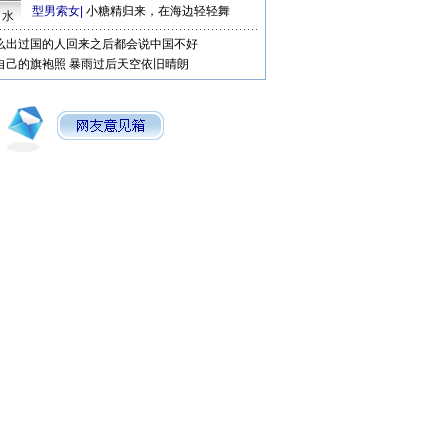
型男索女
|
小糖精归来，在海边轻轻舞
口水
么出过国的人回来之后都会说中国不好
自己的旗袍照
暴雨过后天空依旧晴朗