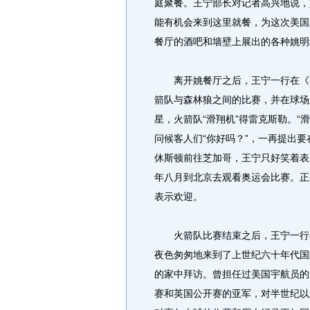
庭聚餐。王宁部长对记者高兴地说，
能有机会来到这里就餐，为这次美国
餐厅的酒吧和墙壁上展出的各种姚明
离开姚餐厅之后，王宁一行在《明
箭队与森林狼之间的比赛，并在球场
星，火箭队“滑翔机”得雷克斯勒。“
问候客人们“你好吗？”，一再提出
休斯顿前往芝加哥，王宁只好笑着表示
年八月到北京去观看奥运会比赛。正
表示欢迎。
火箭队比赛结束之后，王宁一行在
夜色匆匆地来到了上世纪六十年代国际著
的家中拜访。曾担任过美国宇航员的
赛和英国公开赛的亚军，对半世纪以