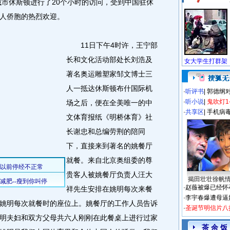
城市休斯顿进行了20个小时的访问，受到中国驻休
人侨胞的热烈欢迎。
11日下午4时许，王宁部
长和文化活动部处长刘浩及
著名奥运雕塑家邹文博士三
人一抵达休斯顿布什国际机
·
听评书
|
郭德纲
·
听小说
|
鬼吹灯1
场之后，便在全美唯一的中
·
共享区
|
手机病
文体育报纸《明桥体育》社
长谢忠和总编劳荆的陪同
下，直接来到著名的姚餐厅
就餐。来自北京奥组委的尊
贵客人被姚餐厅负责人汪大
揭田壮壮徐帆
·
赵薇被爆已经怀
祥先生安排在姚明每次来餐
·
李宇春爆遭母逼
姚明每次就餐时的座位上。姚餐厅的工作人员告诉
·
圣诞节明信片八
明夫妇和双方父母共六人刚刚在此餐桌上进行过家
茶 余 饭