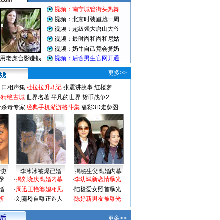
更多>>
对口相声集
杜拉拉升职记
张震讲故事
红楼梦
-精绝古城
世界名著
平凡的世界
货币战争2
毒杀毒专家
经典手机游游格斗集
福彩3D走势图
情史
李冰冰被爆已婚
揭秘生父离婚内幕
孕
·
揭刘晓庆离婚内幕
·
李幼斌新恋情曝光
婚
·
周迅王艳婆媳相见
·
陆毅爱女照首曝光
折
·
刘嘉玲自曝正造人
·
陈好新男友被曝光
 后
更多>>