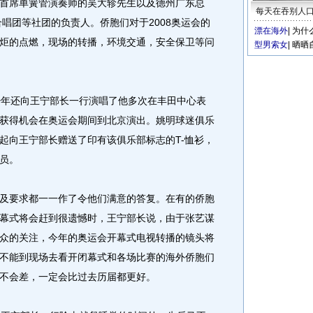
首席单簧管演奏师的吴大轸先生以及德州广东总
每天在吞别人
唱团等社团的负责人。侨胞们对于2008奥运会的
漂在海外
|
为什
炬的点燃，现场的转播，环境交通，安全保卫等问
型男索女
|
晒晒
年还向王宁部长一行演唱了他多次在丰田中心表
获得机会在奥运会期间到北京演出。姚明球迷俱乐
起向王宁部长赠送了印有该俱乐部标志的T-恤衫，
员。
要求都一一作了令他们满意的答复。在有的侨胞
幕式将会赶到很遗憾时，王宁部长说，由于张艺谋
众的关注，今年的奥运会开幕式电视转播的镜头将
不能到现场去看开闭幕式和各场比赛的海外侨胞们
不会差，一定会比过去历届都更好。