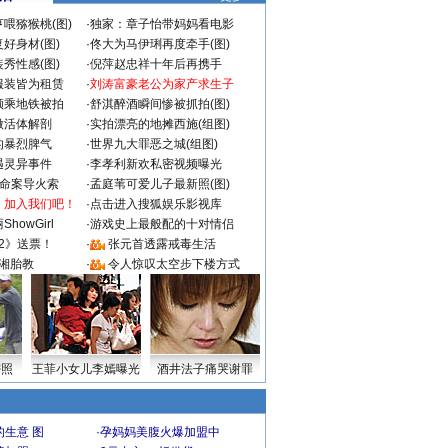
喂猕猴桃(图)
·
独家：章子怡带妈妈看电影
好身材(图)
·
佟大为马伊琍再度牵手(图)
秀性感(图)
·
倪萍赵忠祥十年后再携手
服装皆为租赁
·
刘涛富豪老公为家产求生子
颜乘地铁被拍
·
舒淇醉酒瞬间惨被抓拍(图)
做活体解剖
·
实拍漂亮的地摊西施(组图)
的暴烈脾气
·
世界九大罪恶之城(组图)
遇灵异事件
·
李孝利新欢私密视频曝光
成命案导火索
·
孟庭苇可爱儿子最新照(图)
：加入我们吧！
·
点击进入搜狐娱乐影视库
howGirl
·
游戏史上最般配的十对情侣
2》送票！
·
张元首透露戒毒生活
湘胎教
·
令人惊叹太空步下楼方式
密照
王菲小女儿李嫣曝光
酒井法子痛哭谢罪
生意 图
·
孕妈妈美腹火爆加盟中