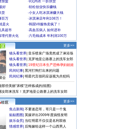
费加盟
·
9元内衣 一折供货
最好
·
轻松创业快乐赚钱
供货
·
小女人吃冰淇淋赚大钱
赚百万
·
冰淇淋店年利108万！
就是火
·
韩国V8服饰卖疯了！
玩具超市
·
高血压病人 如何进补
深埋代替火化
·
六毛钱成本 年利润100万
更多>>
镜头看世界
|
音乐喷泉广场竟然成了淋浴场
镜头看世界
|
克罗地亚公路赛上的洗车女郎
镜头看世界
|
19世纪日本生产恐怖孕妇娃娃
民间纪事
|
黑河打狗打出来的问题
民间纪事
|
明星代言假药应该视为共犯吗
聚会
秘那些美丽“床模”怎样炼成的(组图)
感女郎来洗车！克罗地亚公路赛上的洗车女郎
更多>>
焦点新闻
|
不要迷恋哥，哥只是一个鬼
贴贴图图
|
英媒评出2009年度搞怪发明
娱乐旮旯
|
当红明星不仅仅是名利双收
情感世界
|
后悔嫁给这样一个山西男人