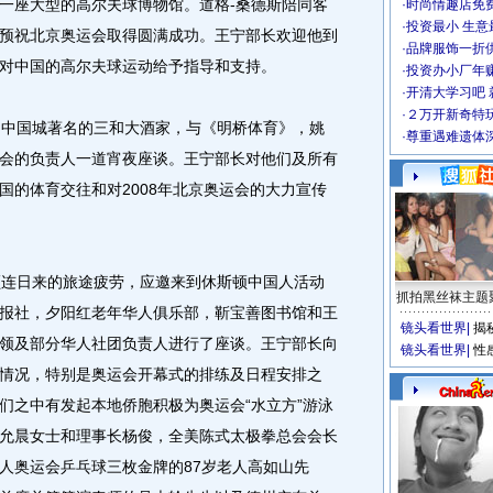
一座大型的高尔夫球博物馆。道格-桑德斯陪同客
·
时尚情趣店免
·
投资最小 生意
预祝北京奥运会取得圆满成功。王宁部长欢迎他到
·
品牌服饰一折
对中国的高尔夫球运动给予指导和支持。
·
投资办小厂年
·
开清大学习吧 
·
２万开新奇特
中国城著名的三和大酒家，与《明桥体育》，姚
·
尊重遇难遗体
会的负责人一道宵夜座谈。王宁部长对他们及所有
国的体育交往和对2008年北京奥运会的大力宣传
连日来的旅途疲劳，应邀来到休斯顿中国人活动
抓拍黑丝袜主题
报社，夕阳红老年华人俱乐部，靳宝善图书馆和王
镜头看世界
|
揭
领及部分华人社团负责人进行了座谈。王宁部长向
镜头看世界
|
性
情况，特别是奥运会开幕式的排练及日程安排之
们之中有发起本地侨胞积极为奥运会“水立方”游泳
允晨女士和理事长杨俊，全美陈式太极拳总会会长
人奥运会乒乓球三枚金牌的87岁老人高如山先