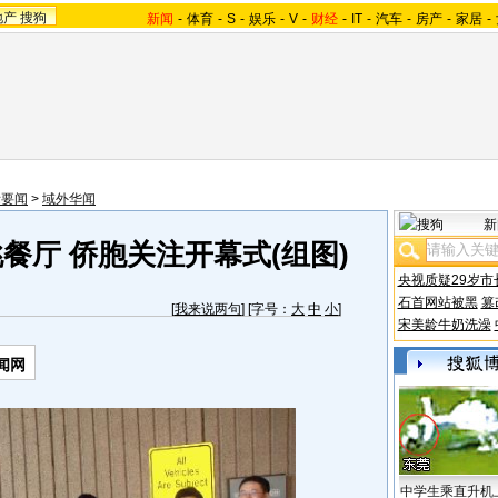
地产
搜狗
新闻
-
体育
-
S
-
娱乐
-
V
-
财经
-
IT
-
汽车
-
房产
-
家居
-
际要闻
>
域外华闻
新
餐厅 侨胞关注开幕式(组图)
央视质疑29岁市
石首网站被黑
篡
[
我来说两句
] [字号：
大
中
小
]
宋美龄牛奶洗澡
闻网
中学生乘直升机