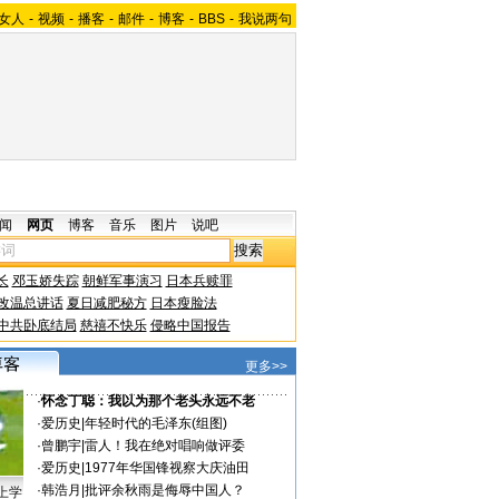
女人
-
视频
-
播客
-
邮件
-
博客
-
BBS
-
我说两句
闻
网页
博客
音乐
图片
说吧
长
邓玉娇失踪
朝鲜军事演习
日本兵赎罪
改温总讲话
夏日减肥秘方
日本瘦脸法
中共卧底结局
慈禧不快乐
侵略中国报告
更多>>
·
怀念丁聪：我以为那个老头永远不老
·
爱历史
|
年轻时代的毛泽东(组图)
·
曾鹏宇
|
雷人！我在绝对唱响做评委
·
爱历史
|
1977年华国锋视察大庆油田
·
韩浩月
|
批评余秋雨是侮辱中国人？
上学