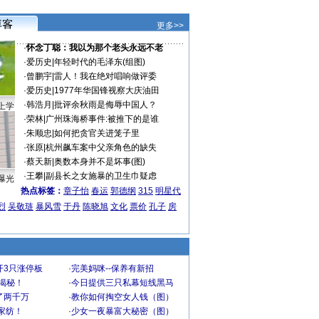
更多>>
·
怀念丁聪：我以为那个老头永远不老
·
爱历史
|
年轻时代的毛泽东(组图)
·
曾鹏宇
|
雷人！我在绝对唱响做评委
·
爱历史
|
1977年华国锋视察大庆油田
·
韩浩月
|
批评余秋雨是侮辱中国人？
上学
·
荣林
|
广州珠海桥事件:被推下的是谁
·
朱顺忠
|
如何把贪官关进笼子里
·
张原
|
杭州飙车案中父亲角色的缺失
·
蔡天新
|
奥数本身并不是坏事(图)
·
王攀
|
副县长之女施暴的卫生巾疑虑
曝光
热点标签：
章子怡
春运
郭德纲
315
明星代
烈
吴敬琏
暴风雪
于丹
陈晓旭
文化
票价
孔子
房
开3只涨停板
·
完美妈咪--保养有新招
大揭秘！
·
今日提供三只私幕短线黑马
了两千万
·
教你如何掏空女人钱（图）
家纺！
·
少女一夜暴富大秘密（图）