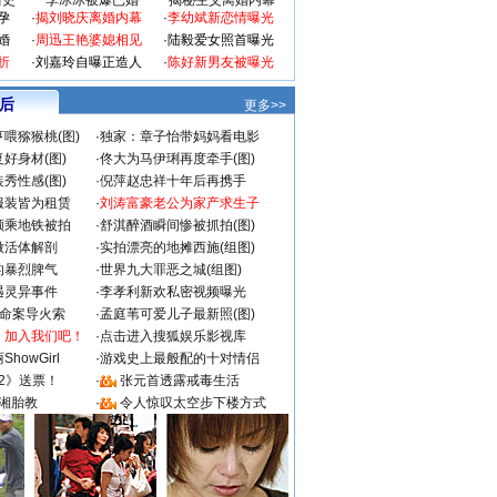
情史
李冰冰被爆已婚
揭秘生父离婚内幕
孕
·
揭刘晓庆离婚内幕
·
李幼斌新恋情曝光
婚
·
周迅王艳婆媳相见
·
陆毅爱女照首曝光
折
·
刘嘉玲自曝正造人
·
陈好新男友被曝光
 后
更多>>
喂猕猴桃(图)
·
独家：章子怡带妈妈看电影
好身材(图)
·
佟大为马伊琍再度牵手(图)
秀性感(图)
·
倪萍赵忠祥十年后再携手
服装皆为租赁
·
刘涛富豪老公为家产求生子
颜乘地铁被拍
·
舒淇醉酒瞬间惨被抓拍(图)
做活体解剖
·
实拍漂亮的地摊西施(组图)
的暴烈脾气
·
世界九大罪恶之城(组图)
遇灵异事件
·
李孝利新欢私密视频曝光
成命案导火索
·
孟庭苇可爱儿子最新照(图)
：加入我们吧！
·
点击进入搜狐娱乐影视库
howGirl
·
游戏史上最般配的十对情侣
2》送票！
·
张元首透露戒毒生活
湘胎教
·
令人惊叹太空步下楼方式