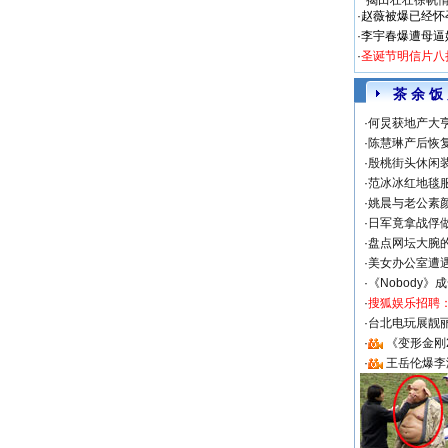
揭田壮壮徐帆
·
赵薇被爆已经怀
·
李宇春爆遭母逼
·
圣诞节明信片八
茶 余 饭
·
何炅获地产大亨
·
陈慧琳产后恢复
·
殷桃街头休闲装
·
范冰冰红地毯
·
姚晨与老公素
·
日军竟拿战俘
·
盘点网坛大腕
·
美女办公室遭
·
《Nobody》
·
搜狐娱乐招聘
·
台北电玩展靓丽S
·
《变形金刚
·
王岳伦爆李