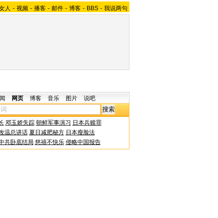
女人
-
视频
-
播客
-
邮件
-
博客
-
BBS
-
我说两句
闻
网页
博客
音乐
图片
说吧
长
邓玉娇失踪
朝鲜军事演习
日本兵赎罪
改温总讲话
夏日减肥秘方
日本瘦脸法
中共卧底结局
慈禧不快乐
侵略中国报告