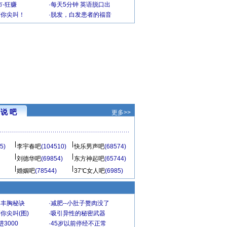
-狂赚
·
每天5分钟 英语脱口出
到你尖叫！
·
脱发，白发患者的福音
说 吧
更多>>
5)
李宇春吧
(104510)
快乐男声吧
(68574)
刘德华吧
(69854)
东方神起吧
(65744)
婚姻吧
(78544)
37℃女人吧
(6985)
爆丰胸秘诀
·
减肥--小肚子赘肉没了
你尖叫(图)
·
吸引异性的秘密武器
3000
·
45岁以前停经不正常