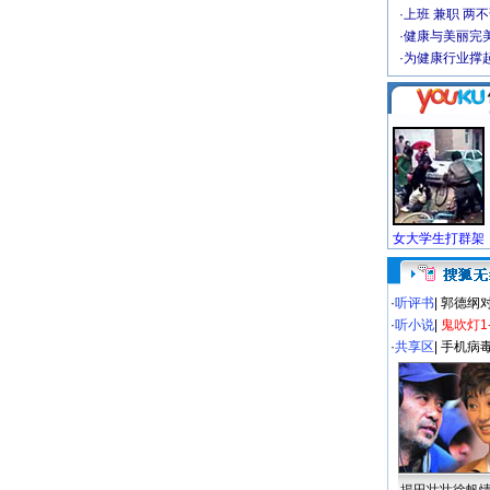
·
上班 兼职 两
·
健康与美丽完
·
为健康行业撑
·
听评书
|
郭德纲
·
听小说
|
鬼吹灯1
·
共享区
|
手机病