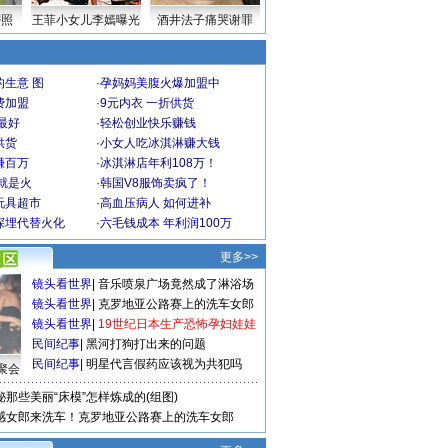
密照
王菲小女儿李嫣曝光
酒井法子痛哭谢罪
生意 图
·
孕妈妈美腹火爆加盟中
费加盟
·
9元内衣 一折供货
最好
·
轻松创业快乐赚钱
供货
·
小女人吃冰淇淋赚大钱
赚百万
·
冰淇淋店年利108万！
就是火
·
韩国V8服饰卖疯了！
玩具超市
·
高血压病人 如何进补
深埋代替火化
·
六毛钱成本 年利润100万
更多>>
镜头看世界
|
音乐喷泉广场竟然成了淋浴场
镜头看世界
|
克罗地亚公路赛上的洗车女郎
镜头看世界
|
19世纪日本生产恐怖孕妇娃娃
民间纪事
|
黑河打狗打出来的问题
民间纪事
|
明星代言假药应该视为共犯吗
聚会
秘那些美丽“床模”怎样炼成的(组图)
感女郎来洗车！克罗地亚公路赛上的洗车女郎