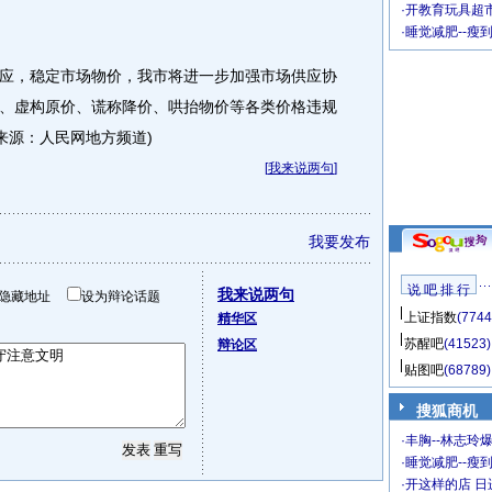
·
开教育玩具超市
·
睡觉减肥--瘦
，稳定市场物价，我市将进一步加强市场供应协
、虚构原价、谎称降价、哄抬物价等各类价格违规
来源：人民网地方频道)
[
我来说两句
]
我要发布
说 吧 排 行
我来说两句
隐藏地址
设为辩论话题
上证指数
(7744
精华区
苏醒吧
(41523)
辩论区
贴图吧
(68789)
搜狐商机
·
丰胸--林志玲
·
睡觉减肥--瘦到
·
开这样的店 日进