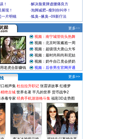
不误！
·
解决脸黄脾虚腰痛良方
美展现！
·
泡脚减肥--瘦到你叫停！
起一片明镜
·
狐臭--腋臭--09新疗法
更多>>
对口相声集
杜拉拉升职记
张震讲故事
红楼梦
-精绝古城
世界名著
平凡的世界
货币战争2
毒杀毒专家
经典手机游游格斗集
福彩3D走势图