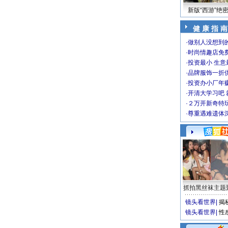
新版“西游”绝
健 康 指 南
·
做别人没想到的
·
时尚情趣店免
·
投资最小 生意
·
品牌服饰一折
·
投资办小厂年
·
开清大学习吧 
·
２万开新奇特
·
尊重遇难遗体
抓拍黑丝袜主题
镜头看世界
|
揭
镜头看世界
|
性