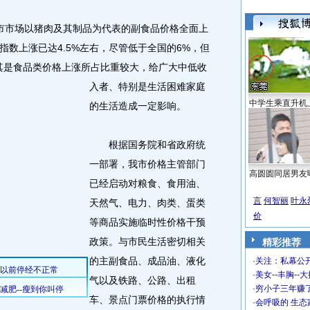
市场以猪肉及其制品为代表的副食品价格全面上
数上涨已达4.5%左右，尽管低于全国的6%，但
其是食品类价格上涨所占比重较大，给广大中低收
入者、特别是生活困难家庭
中学生乘直升机
的生活造成一定影响。
根据国务院和省政府统
一部署，我市价格主管部门
高圆圆同居男友
已经启动对粮食、食用油、
言
何智丽
叶永
天然气、电力、肉类、蛋类
价
等商品实施临时性价格干预
政策。与市民生活密切相关
精彩推荐
的主副食品、成品油、液化
·
关注：私幕公
·
美女--丰胸--
气以及铁路、公路、出租
·
穷小子三年赚
车、景点门票价格的执行情
·
会呼吸的 生态