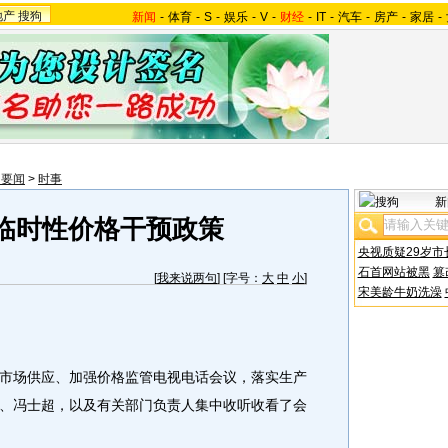
地产
搜狗
新闻
-
体育
-
S
-
娱乐
-
V
-
财经
-
IT
-
汽车
-
房产
-
家居
-
内要闻
>
时事
新
临时性价格干预政策
央视质疑29岁市
石首网站被黑
篡
[
我来说两句
] [字号：
大
中
小
]
宋美龄牛奶洗澡
场供应、加强价格监管电视电话会议，落实生产
、冯士超，以及有关部门负责人集中收听收看了会