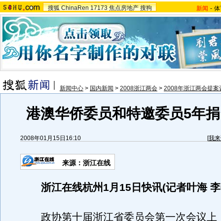
搜狐
ChinaRen
17173
焦点房地产
搜狗
新闻
-
体
新闻中心
>
国内新闻
>
2008浙江两会
>
2008年浙江两会提案
港澳华侨委员和特邀委员5年
2008年01月15日16:10
[
我来
来源：浙江在线
浙江在线杭州1月15日快讯(记者叶海 李
政协第十届浙江省委员会第一次会议上