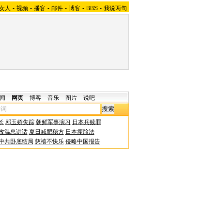
女人
-
视频
-
播客
-
邮件
-
博客
-
BBS
-
我说两句
闻
网页
博客
音乐
图片
说吧
长
邓玉娇失踪
朝鲜军事演习
日本兵赎罪
改温总讲话
夏日减肥秘方
日本瘦脸法
中共卧底结局
慈禧不快乐
侵略中国报告