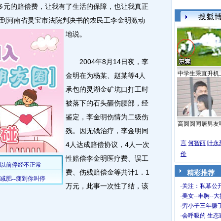
多元的赔偿费，让我有了生活的保障，也让我真正
，拿到河南省灵宝市法院判决书的农民工李金明激动
地说。
2004年8月14日夜，李
中学生乘直升机
金明在为杨某、赵某等4人
承包的灵湖金矿坑口打工时
被落下的石头砸伤腰部，经
鉴定，李金明伤情为二级伤
高圆圆同居男友
残。因无钱治疗，李金明同
言
何智丽
叶永
4人达成赔偿协议，4人一次
价
性赔偿李金明医疗费、误工
费、伤残赔偿金等共计1．1
精彩推荐
万元，此事一次性了结，该
·
关注：私幕公
·
美女--丰胸--
。
·
穷小子三年赚
·
会呼吸的 生态