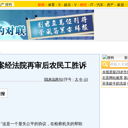
地产
搜狗
新闻
-
体育
-
S
-
娱乐
-
V
-
财经
-
IT
-
汽车
-
房产
-
家居
-
报
新
案经法院再审后农民工胜诉
央视质疑29岁市
石首网站被黑
篡
[
我来说两句
] [字号：
大
中
小
]
宋美龄牛奶洗澡
日报
“这是一个显失公平的协议，在检察机关的帮助