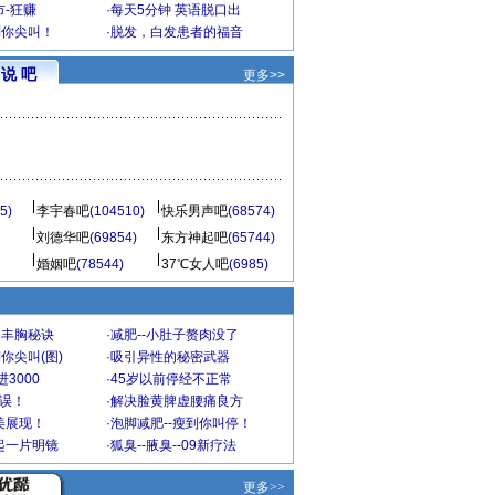
-狂赚
·
每天5分钟 英语脱口出
到你尖叫！
·
脱发，白发患者的福音
说 吧
更多>>
5)
李宇春吧
(104510)
快乐男声吧
(68574)
刘德华吧
(69854)
东方神起吧
(65744)
婚姻吧
(78544)
37℃女人吧
(6985)
爆丰胸秘诀
·
减肥--小肚子赘肉没了
你尖叫(图)
·
吸引异性的秘密武器
3000
·
45岁以前停经不正常
不误！
·
解决脸黄脾虚腰痛良方
美展现！
·
泡脚减肥--瘦到你叫停！
起一片明镜
·
狐臭--腋臭--09新疗法