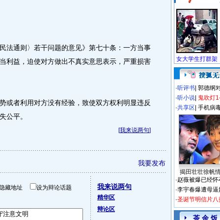
法通则〉若干问题的意见》第七十条：一方当事
当利益，迫使对方做出不真实意思表示，严重损害
·
听评书
|
郭德纲
·
听小说
|
鬼吹灯1
或者利用对方没有经验，致使双方权利明显违反
·
共享区
|
手机病
失公平。
[
我来说两句
]
我要发布
揭田壮壮徐帆
·
赵薇被爆已经怀
我来说两句
隐藏地址
设为辩论话题
·
李宇春爆遭母逼
精华区
·
圣诞节明信片八
辩论区
茶 余 饭