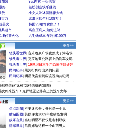
费加盟
·
9元内衣 一折供货
最好
·
轻松创业快乐赚钱
供货
·
小女人吃冰淇淋赚大钱
赚百万
·
冰淇淋店年利108万！
就是火
·
韩国V8服饰卖疯了！
玩具超市
·
高血压病人 如何进补
深埋代替火化
·
六毛钱成本 年利润100万
更多>>
镜头看世界
|
音乐喷泉广场竟然成了淋浴场
镜头看世界
|
克罗地亚公路赛上的洗车女郎
镜头看世界
|
19世纪日本生产恐怖孕妇娃娃
民间纪事
|
黑河打狗打出来的问题
民间纪事
|
明星代言假药应该视为共犯吗
聚会
秘那些美丽“床模”怎样炼成的(组图)
感女郎来洗车！克罗地亚公路赛上的洗车女郎
更多>>
焦点新闻
|
不要迷恋哥，哥只是一个鬼
贴贴图图
|
英媒评出2009年度搞怪发明
娱乐旮旯
|
当红明星不仅仅是名利双收
情感世界
|
后悔嫁给这样一个山西男人