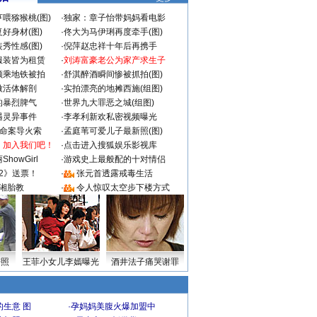
喂猕猴桃(图)
·
独家：章子怡带妈妈看电影
好身材(图)
·
佟大为马伊琍再度牵手(图)
秀性感(图)
·
倪萍赵忠祥十年后再携手
服装皆为租赁
·
刘涛富豪老公为家产求生子
颜乘地铁被拍
·
舒淇醉酒瞬间惨被抓拍(图)
做活体解剖
·
实拍漂亮的地摊西施(组图)
的暴烈脾气
·
世界九大罪恶之城(组图)
遇灵异事件
·
李孝利新欢私密视频曝光
成命案导火索
·
孟庭苇可爱儿子最新照(图)
：加入我们吧！
·
点击进入搜狐娱乐影视库
howGirl
·
游戏史上最般配的十对情侣
2》送票！
·
张元首透露戒毒生活
湘胎教
·
令人惊叹太空步下楼方式
密照
王菲小女儿李嫣曝光
酒井法子痛哭谢罪
生意 图
·
孕妈妈美腹火爆加盟中