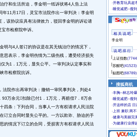
·
开教育玩具超市
续治疗和生活所迫，李金明一纸诉状将4人告上法
·
睡觉减肥--瘦
同年11月17日，灵宝市法院作出一审判决：李金明
证，该协议应具有法律效力，驳回李金明的诉讼请
到灵宝市检察院申诉。
相 关 说 吧
李金明
明与4人签订的协议是在其无钱治疗的情况下，
说 吧 排 行
意思表示，李金明伤情为二级伤残，遭受经济损失
上证指数
(7744
额仅为1．1万元，显失公平。一审判决认定事实和
苏醒吧
(41523)
峡市检察院抗诉。
贴图吧
(68789)
搜狐商机
，法院作出再审判决：撤销一审民事判决，判处4
·
丰胸--林志玲
93万余元扣除已付1．1万元，再赔偿7．8万余
·
睡觉减肥--瘦到
·
开这样的店 日进
十四条：下列合同，当事人一方有权请求人民法院
·
上班 兼职 两
在订立合同时显失公平的。一方以欺诈、胁迫的手
·
健康与美丽完
·
为健康行业撑
思的情况下订立的合同，受损害方有权请求人民法