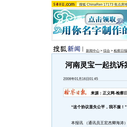
搜狐
ChinaRen
17173
焦点房
新闻中心
>
综合
>
检察日
河南灵宝一起抗诉
2008年01月16日01:45
来源：正义网-检察
“这个协议显失公平，我不服！”
本报讯 （通讯员王宏杰卿海涛）