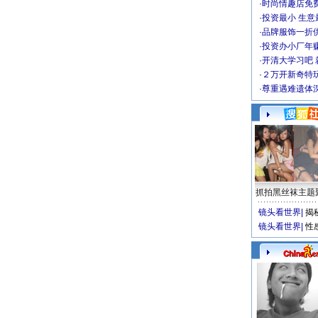
·
时尚情趣店免
·
投资最小 生意
·
品牌服饰一折
·
投资办小厂年
·
开清大学习吧 
·
２万开新奇特
·
尊重遇难遗体
抓拍黑丝袜主题
镜头看世界
|
揭
镜头看世界
|
性