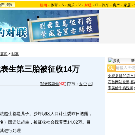
地产
搜狗
新闻
-
体育
-
S
-
娱乐
-
V
-
财经
-
IT
-
汽车
-
房产
-
家居
-
内要闻
>
时事
新
表生第三胎被征收14万
央视质疑29岁市
石首网站被黑
篡
[
我来说两句
(43)
] [字号：
大
中
小
]
宋美龄牛奶洗澡
超生都是儿子。沙坪坝区人口计生委昨日透露，
）因违法超生，被征收社会抚养费14.02万。目
其进行处理