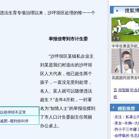
法生育专项治理以来，沙坪坝区处理的惟一一个
举报信寄到市计生委
中学生乘直升机
“沙坪坝区某镇私企业主
刘某是我们村选出的沙坪坝
区人大代表，他已超生两个
高圆圆同居男友
孩子，一直没见受到处理，
言
何智丽
叶永
名人、富人就可以随便违法
价
超生？”去年4月初，一封署
名为“知情人士”的举报信摆到
精彩推荐
了市人口计生委副主任简丽
·
关注：私幕公
·
美女--丰胸--
办公桌上。
·
穷小子三年赚
·
会呼吸的 生态