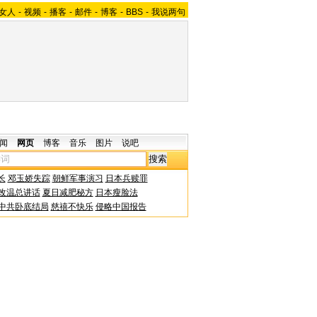
女人
-
视频
-
播客
-
邮件
-
博客
-
BBS
-
我说两句
闻
网页
博客
音乐
图片
说吧
长
邓玉娇失踪
朝鲜军事演习
日本兵赎罪
改温总讲话
夏日减肥秘方
日本瘦脸法
中共卧底结局
慈禧不快乐
侵略中国报告