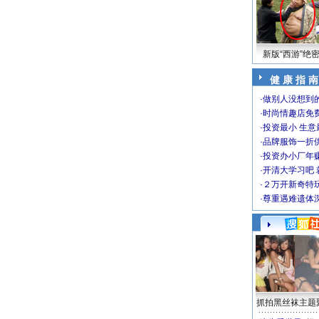
新版“西游”绝
健 康 指 南
·
做别人没想到的
·
时尚情趣店免
·
投资最小 生意
·
品牌服饰一折
·
投资办小厂年
·
开清大学习吧 
·
２万开新奇特
·
尊重遇难遗体
抓拍黑丝袜主题