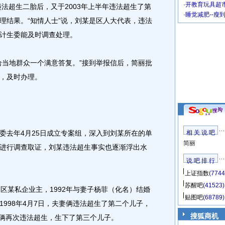
·
开教育玩具超市
法超生二胎后，又于2003年上半年违法超生了第
·
睡觉减肥--瘦
理结果。“知情人士”说，刘某是区人大代表，违法
计生委能及时调查处理。
当地群众一个满意答复。”接到举报信后，简丽批
，及时办理。
去年4月25日成立专案组，深入到刘某所在的单
相 关 说 吧
简丽
进行调查取证，刘某违法超生事实也逐渐浮出水
说 吧 排 行
上证指数
(7744
苏醒吧
(41523)
某私企业主，1992年与妻子杨菲（化名）结婚
贴图吧
(68789)
。1998年4月7日，夫妻俩违法超生了第二个儿子，
搜狐商机
妻俩再次违法超生，生下了第三个儿子。