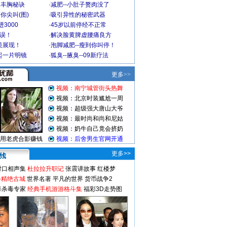
爆丰胸秘诀
·
减肥--小肚子赘肉没了
你尖叫(图)
·
吸引异性的秘密武器
3000
·
45岁以前停经不正常
不误！
·
解决脸黄脾虚腰痛良方
美展现！
·
泡脚减肥--瘦到你叫停！
起一片明镜
·
狐臭--腋臭--09新疗法
更多>>
对口相声集
杜拉拉升职记
张震讲故事
红楼梦
-精绝古城
世界名著
平凡的世界
货币战争2
毒杀毒专家
经典手机游游格斗集
福彩3D走势图