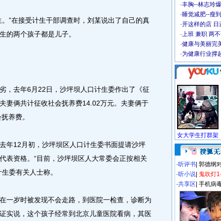
·
丰胸--林志玲
·
睡觉减肥--瘦到
。”在接受计生干部调查时，刘某说出了自己的真
·
开这样的店 日进
生的两个孩子都是儿子。
·
上班 兼职 两
·
健康与美丽完
·
为健康行业撑
，去年6月22日，沙坪坝人口计生委作出了《征
妻俩共计征收社会抚养费14.02万元。夫妻俩于
会抚养费。
年12月初，沙坪坝区人口计生委书面提请沙坪
代表资格。“目前，沙坪坝区人大常委会正按相关
·
听评书
|
郭德纲
计生委有关人士称。
·
听小说
|
鬼吹灯1
·
共享区
|
手机病
一岁时被发现不会走路，到医院一检查，诊断为
证实说，这个孩子经常到北京儿童医院看病，其医