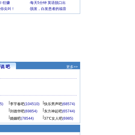
-狂赚
·
每天5分钟 英语脱口出
到你尖叫！
·
脱发，白发患者的福音
说 吧
更多>>
5)
李宇春吧
(104510)
快乐男声吧
(68574)
刘德华吧
(69854)
东方神起吧
(65744)
婚姻吧
(78544)
37℃女人吧
(6985)