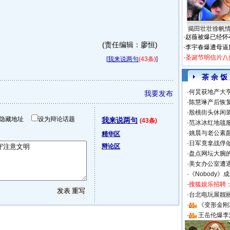
揭田壮壮徐帆
·
赵薇被爆已经怀
(责任编辑：廖恒)
·
李宇春爆遭母逼
·
圣诞节明信片八
[
我来说两句
(43条)
]
茶 余 饭
·
何炅获地产大亨
我要发布
·
陈慧琳产后恢复
·
殷桃街头休闲装
隐藏地址
设为辩论话题
我来说两句
(43条)
·
范冰冰红地毯
·
姚晨与老公素
精华区
·
日军竟拿战俘
辩论区
·
盘点网坛大腕
·
美女办公室遭
·
《Nobody》
·
搜狐娱乐招聘
·
台北电玩展靓丽S
·
《变形金刚
·
王岳伦爆李