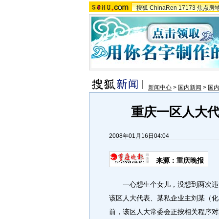
搜狐
ChinaRen
17173
焦点房
新闻中心
>
国内新闻
>
国
重庆一区人大代
2008年01月16日04:04
来源：重庆晚报
一心想生个女儿，没想到两次违法
该区人大代表、某私企业主刘某（化名
前，该区人大常委会正按相关程序对