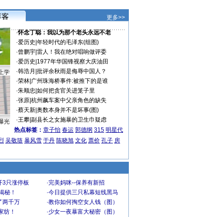
更多>>
·
怀念丁聪：我以为那个老头永远不老
·
爱历史
|
年轻时代的毛泽东(组图)
·
曾鹏宇
|
雷人！我在绝对唱响做评委
·
爱历史
|
1977年华国锋视察大庆油田
·
韩浩月
|
批评余秋雨是侮辱中国人？
上学
·
荣林
|
广州珠海桥事件:被推下的是谁
·
朱顺忠
|
如何把贪官关进笼子里
·
张原
|
杭州飙车案中父亲角色的缺失
·
蔡天新
|
奥数本身并不是坏事(图)
·
王攀
|
副县长之女施暴的卫生巾疑虑
曝光
热点标签：
章子怡
春运
郭德纲
315
明星代
烈
吴敬琏
暴风雪
于丹
陈晓旭
文化
票价
孔子
房
开3只涨停板
·
完美妈咪--保养有新招
大揭秘！
·
今日提供三只私幕短线黑马
了两千万
·
教你如何掏空女人钱（图）
家纺！
·
少女一夜暴富大秘密（图）