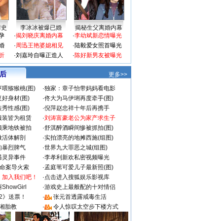
情史
李冰冰被爆已婚
揭秘生父离婚内幕
孕
·
揭刘晓庆离婚内幕
·
李幼斌新恋情曝光
婚
·
周迅王艳婆媳相见
·
陆毅爱女照首曝光
折
·
刘嘉玲自曝正造人
·
陈好新男友被曝光
 后
更多>>
喂猕猴桃(图)
·
独家：章子怡带妈妈看电影
好身材(图)
·
佟大为马伊琍再度牵手(图)
秀性感(图)
·
倪萍赵忠祥十年后再携手
服装皆为租赁
·
刘涛富豪老公为家产求生子
颜乘地铁被拍
·
舒淇醉酒瞬间惨被抓拍(图)
做活体解剖
·
实拍漂亮的地摊西施(组图)
的暴烈脾气
·
世界九大罪恶之城(组图)
遇灵异事件
·
李孝利新欢私密视频曝光
成命案导火索
·
孟庭苇可爱儿子最新照(图)
：加入我们吧！
·
点击进入搜狐娱乐影视库
howGirl
·
游戏史上最般配的十对情侣
2》送票！
·
张元首透露戒毒生活
湘胎教
·
令人惊叹太空步下楼方式