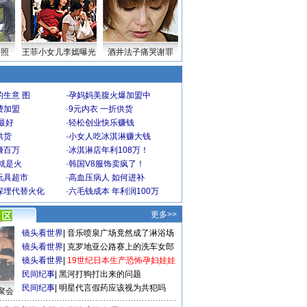
密照
王菲小女儿李嫣曝光
酒井法子痛哭谢罪
生意 图
·
孕妈妈美腹火爆加盟中
费加盟
·
9元内衣 一折供货
最好
·
轻松创业快乐赚钱
供货
·
小女人吃冰淇淋赚大钱
赚百万
·
冰淇淋店年利108万！
就是火
·
韩国V8服饰卖疯了！
玩具超市
·
高血压病人 如何进补
深埋代替火化
·
六毛钱成本 年利润100万
更多>>
镜头看世界
|
音乐喷泉广场竟然成了淋浴场
镜头看世界
|
克罗地亚公路赛上的洗车女郎
镜头看世界
|
19世纪日本生产恐怖孕妇娃娃
民间纪事
|
黑河打狗打出来的问题
民间纪事
|
明星代言假药应该视为共犯吗
聚会